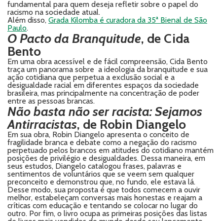
fundamental para quem deseja refletir sobre o papel do
racismo na sociedade atual.
Além disso,
Grada Kilomba é curadora da 35ª Bienal de São
Paulo
.
O Pacto da Branquitude
, de Cida
Bento
Em uma obra acessível e de fácil compreensão, Cida Bento
traça um panorama sobre a ideologia da branquitude e sua
ação cotidiana que perpetua a exclusão social e a
desigualdade racial em diferentes espaços da sociedade
brasileira, mas principalmente na concentração de poder
entre as pessoas brancas.
Não basta não ser racista: Sejamos
Antirracistas
, de
Robin Diangelo
Em sua obra, Robin Diangelo apresenta o conceito de
fragilidade branca e debate como a negação do racismo
perpetuado pelos brancos em atitudes do cotidiano mantém
posições de privilégio e desigualdades. Dessa maneira, em
seus estudos, Diangelo catalogou frases, palavras e
sentimentos de voluntários que se veem sem qualquer
preconceito e demonstrou que, no fundo, ele estava lá.
Desse modo, sua proposta é que todos comecem a ouvir
melhor, estabeleçam conversas mais honestas e reajam a
críticas com educação e tentando se colocar no lugar do
outro. Por fim, o livro ocupa as primeiras posições das listas