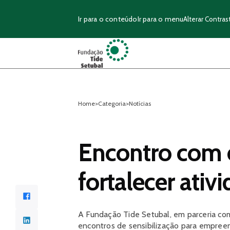
Ir para o conteúdo
Ir para o menu
Alterar Contras
Home
>
Categoria
>
Notícias
Encontro com 
fortalecer ativ
Facebook
A Fundação Tide Setubal, em parceria co
LinkedIn
encontros de sensibilização para empreen