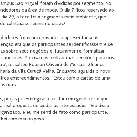
 campus São Miguel, foram divididas por segmento. No
endedores da área de moda. O dia 7 ficou reservado ao
o dia 29, o foco foi o segmento meio ambiente, que
de culinária se reuniu no dia 30.
ndedores foram incentivados a apresentar seus
enção era que os participantes se identificassem e se
s sobre seus negócios e, futuramente, formalizar
o as mesmas. Precisamos realizar mais reuniões para nos
o”, ressaltou Robson Oliveira de Moraes, 26 anos,
haria da Vila Curuçá Velha. Enquanto aguarda o novo
outros empreendimentos. “Estou com o cartão de uma
os mais”.
, peças pós-cirúrgicas e costura em geral, disse que
real proposta de ajudar os interessados. “Era disso
rganizado, e eu me senti de fato como participante.
lhei com meu esposo.”