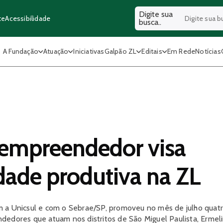
Digite sua
Acessibilidade
te
busca..
A Fundação
Atuação
Iniciativas
Galpão ZL
Editais
Em Rede
Notícias
empreendedor visa
idade produtiva na ZL
m a Unicsul e com o Sebrae/SP, promoveu no mês de julho quat
dedores que atuam nos distritos de São Miguel Paulista, Ermel