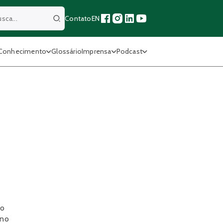
Contato
EN
Buscar
Conhecimento
Glossário
Imprensa
Podcast
ro
ino