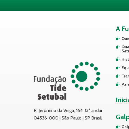
A F
Que
Que
Set
Hist
Equ
Tra
Par
Inic
R. Jerônimo da Veiga, 164, 13° andar
Gal
04536-000 | São Paulo | SP Brasil
Gal