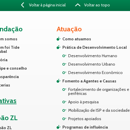
Voltar à página inicial
Voltar ao topo
undação
Atuação
m somos
Como atuamos
m foi Tide
Prática de Desenvolvimento Local
ubal
Desenvolvimento Humano
ória
Desenvolvimento Urbano
ipe e conselho
Desenvolvimento Econômico
nsparência
Fomento a Agentes e Causas
cerias
Fortalecimento de organizações e 
periféricas
iativas
Apoio à pesquisa
Mobilização de ISP e da sociedade 
pão ZL
Projetos apoiados
Programas de influência
pão ZL