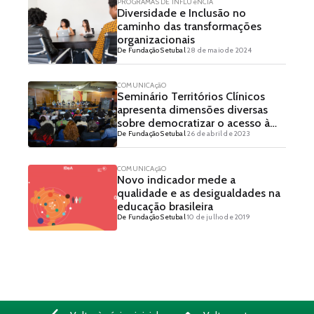
PROGRAMAS DE INFLUêNCIA
Diversidade e Inclusão no
caminho das transformações
organizacionais
De Fundação Setubal
28 de maio de 2024
COMUNICAçãO
Seminário Territórios Clínicos
apresenta dimensões diversas
sobre democratizar o acesso à
De Fundação Setubal
26 de abril de 2023
saúde mental
COMUNICAçãO
Novo indicador mede a
qualidade e as desigualdades na
educação brasileira
De Fundação Setubal
10 de julho de 2019