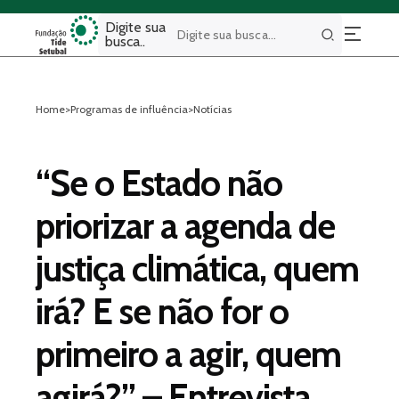
Digite sua
busca..
Buscar
Home
>
Programas de influência
>
Notícias
“Se o Estado não
priorizar a agenda de
justiça climática, quem
irá? E se não for o
primeiro a agir, quem
agirá?” – Entrevista