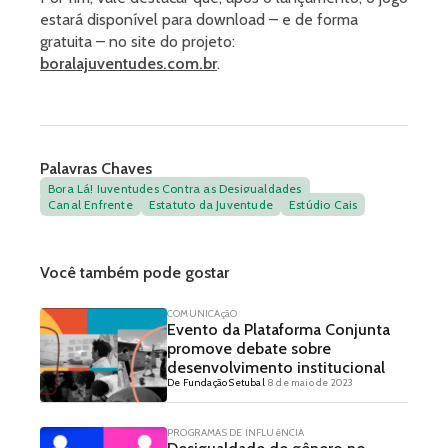
estará disponível para download – e de forma
gratuita – no site do projeto:
boralajuventudes.com.br
.
Palavras Chaves
Bora Lá! Juventudes Contra as Desigualdades
Canal Enfrente
Estatuto da Juventude
Estúdio Cais
Você também pode gostar
COMUNICAçãO
Evento da Plataforma Conjunta
promove debate sobre
desenvolvimento institucional
De Fundação Setubal
8 de maio de 2023
PROGRAMAS DE INFLUêNCIA