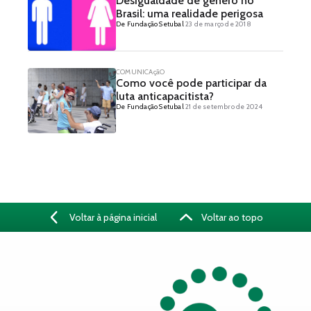
Desigualdade de gênero no
Brasil: uma realidade perigosa
De Fundação Setubal
23 de março de 2018
COMUNICAçãO
Como você pode participar da
luta anticapacitista?
De Fundação Setubal
21 de setembro de 2024
Voltar à página inicial
Voltar ao topo