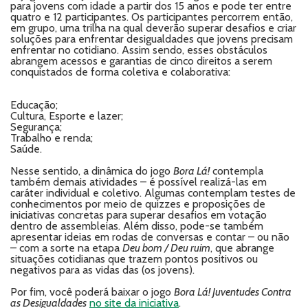
para jovens com idade a partir dos 15 anos e pode ter entre
quatro e 12 participantes. Os participantes percorrem então,
em grupo, uma trilha na qual deverão superar desafios e criar
soluções para enfrentar desigualdades que jovens precisam
enfrentar no cotidiano. Assim sendo, esses obstáculos
abrangem acessos e garantias de cinco direitos a serem
conquistados de forma coletiva e colaborativa:
Educação;
Cultura, Esporte e lazer;
Segurança;
Trabalho e renda;
Saúde.
Nesse sentido, a dinâmica do jogo
Bora Lá!
contempla
também demais atividades – é possível realizá-las em
caráter individual e coletivo. Algumas contemplam testes de
conhecimentos por meio de quizzes e proposições de
iniciativas concretas para superar desafios em votação
dentro de assembleias. Além disso, pode-se também
apresentar ideias em rodas de conversas e contar – ou não
– com a sorte na etapa
Deu bom / Deu ruim
, que abrange
situações cotidianas que trazem pontos positivos ou
negativos para as vidas das (os jovens).
Por fim, você poderá baixar o jogo
Bora Lá! Juventudes Contra
as Desigualdades
no site da iniciativa
.