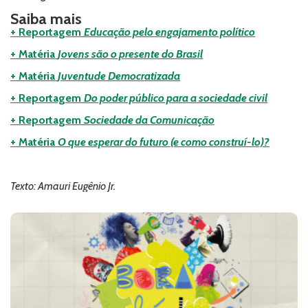
Saiba mais
+ Reportagem
Educação pelo engajamento político
+ Matéria
Jovens são o presente do Brasil
+ Matéria
Juventude Democratizada
+ Reportagem
Do poder público para a sociedade civil
+ Reportagem
Sociedade da Comunicação
+ Matéria
O que esperar do futuro (e como construí-lo)?
Texto: Amauri Eugênio Jr.