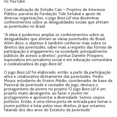
no YouTube.
Com idealização do Estúdio Cais – Projetos de Interesse
Público, parceria da Fundação Tide Setubal e apoio de
diversas organizações, o jogo
Bora Lá!
visa disseminar
conhecimentos sobre as desigualdades sociais que afetam
as juventudes no Brasil.
“A ideia é podermos ampliar os conhecimentos sobre as
desigualdades que afetam as várias juventudes do Brasil.
Além disso, o objetivo é também conhecer mais sobre os
direitos das juventudes, saber mais a respeito das formas de
participação e engajamento na sociedade, principalmente
públicos de acesso a direitos”, pontua Daniele Próspero,
especialista em jornalismo social e em educação comunitária
e coidealizadora do jogo
Bora lá!
.
O jogo
Bora Lá!
foi elaborado, então, a partir da participação
ativa e colaborativa diretamente das juventudes. Pedro
Moura, estudante do Ensino Médio, coordenador de base da
Pastoral da Juventude e cocriador do jogo, destaca o
protagonismo de jovens no projeto.“O jogo
Bora Lá!
é um
projeto muito abrangente, ao fazer o jovem ter
protagonismo e apresentar a diversidade. Somos corpos
políticos. Então, é uma ótima porta de entrada para tornar o
jovem político e lutar pelos seus direitos, já que estamos
falando dos dez anos do Estatuto da Juventude.”