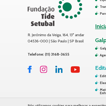
Tra
Par
Inic
R. Jerônimo da Veiga, 164, 13° andar
Gal
04536-000 | São Paulo | SP Brasil
Gal
Telefone: (11) 3168-3655
Age
Edit
Edit
Elas
Mat
Enf
Tra
Nós utilizamos cookies para melhorar a experiên