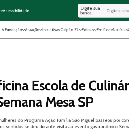
Digite sua
Acessibilidade
te
busca..
A Fundação
Atuação
Iniciativas
Galpão ZL
Editais
Em Rede
Notícias
icina Escola de Culinár
 Semana Mesa SP
mulheres do Programa Ação Família São Miguel passeou por cor
aos sentidos se deu durante visita ao evento gastronômico Se