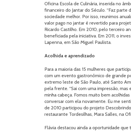
Oficina Escola de Culinária, inserida no âm
financeiro do Jantar do Século. “Faz parte
sociedade melhor. Por isso, reunimos anu
valor pago no jantar é revertido para projetos
Ricardo Castilho. Em 2010, pelo terceiro ano
beneficiada pela iniciativa. Em 2011, o inve
Lapenna, em São Miguel Paulista.
Acolhida e aprendizado
Para a maioria das 15 mulheres que partici
com um evento gastronômico de grande port
extremo leste de São Paulo, até Santo Ama
pela frente. “Sai com uma impressão, mas 
minha cabeça. Fomos muito bem acolhidas p
conversar com ela novamente. Eu me senti v
de 2010 participou do projeto Descobrindo 
restaurante Tordesilhas, Mara Salles, na Ofi
Flávia destacou ainda a oportunidade que 