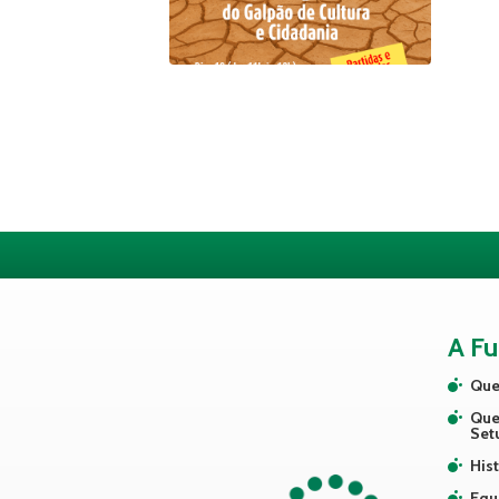
A F
Que
Que
Set
Hist
Equ