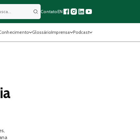
Contato
EN
Buscar
Conhecimento
Glossário
Imprensa
Podcast
ia
es,
mana