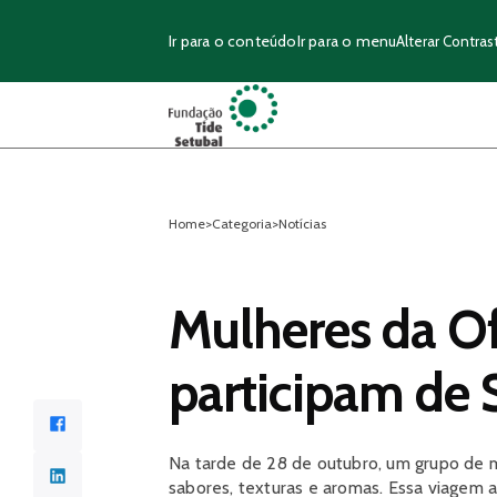
Ir para o conteúdo
Ir para o menu
Alterar Contras
Home
>
Categoria
>
Notícias
Mulheres da Of
participam de
Facebook
Na tarde de 28 de outubro, um grupo de 
LinkedIn
sabores, texturas e aromas. Essa viagem 