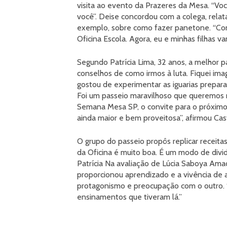
visita ao evento da Prazeres da Mesa. “V
você”. Deise concordou com a colega, rela
exemplo, sobre como fazer panetone. “Cons
Oficina Escola. Agora, eu e minhas filhas 
Segundo Patrícia Lima, 32 anos, a melhor pa
conselhos de como irmos à luta. Fiquei im
gostou de experimentar as iguarias prepar
Foi um passeio maravilhoso que queremos r
Semana Mesa SP, o convite para o próximo 
ainda maior e bem proveitosa”, afirmou Cast
O grupo do passeio propôs replicar receita
da Oficina é muito boa. É um modo de divi
Patrícia Na avaliação de Lúcia Saboya Ama
proporcionou aprendizado e a vivência de 
protagonismo e preocupação com o outro. “F
ensinamentos que tiveram lá.”