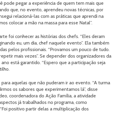
ocê pode pegar a experiência de quem tem mais que
tando que, no evento, aprendeu novas técnicas, por
egui relacioná-las com as práticas que aprendi na
vamos colocar a mão na massa para esse Natal”.
rte foi conhecer as histórias dos chefs. “Eles deram
aginando eu, um dia, chef naquele evento”. Ela também
adas pelos profissionais. “Provamos um pouco de tudo.
epetir mais vezes”. Se depender dos organizadores da
ano está garantido. “Espero que a participação seja
ilho.
s para aquelas que não puderam ir ao evento. “A turma
dirmos os sabores que experimentamos lá”, disse
deo, coordenadora do Ação Família, a atividade
aspectos já trabalhados no programa, como
oi positivo partir delas a multiplicação dos