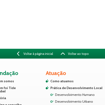
Voltar à página inicial
Voltar ao topo
undação
Atuação
m somos
Como atuamos
m foi Tide
Prática de Desenvolvimento Local
ubal
Desenvolvimento Humano
ória
Desenvolvimento Urbano
ipe e conselho