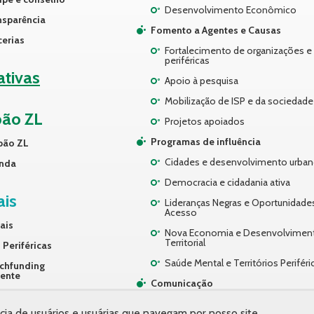
Desenvolvimento Econômico
nsparência
Fomento a Agentes e Causas
cerias
Fortalecimento de organizações e 
periféricas
iativas
Apoio à pesquisa
Mobilização de ISP e da sociedade 
pão ZL
Projetos apoiados
Programas de influência
pão ZL
Cidades e desenvolvimento urba
nda
Democracia e cidadania ativa
ais
Lideranças Negras e Oportunidade
Acesso
ais
Nova Economia e Desenvolvimen
Territorial
 Periféricas
Saúde Mental e Territórios Periféri
chfunding
rente
Comunicação
ços
Desenvolvimento Organizacional
cia de usuários e usuárias que navegam por nosso site.