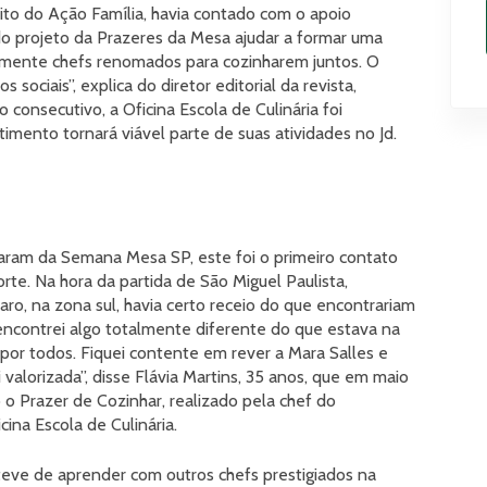
bito do Ação Família, havia contado com o apoio
 do projeto da Prazeres da Mesa ajudar a formar uma
almente chefs renomados para cozinharem juntos. O
 sociais”, explica do diretor editorial da revista,
 consecutivo, a Oficina Escola de Culinária foi
stimento tornará viável parte de suas atividades no Jd.
param da Semana Mesa SP, este foi o primeiro contato
e. Na hora da partida de São Miguel Paulista,
ro, na zona sul, havia certo receio do que encontrariam
encontrei algo totalmente diferente do que estava na
or todos. Fiquei contente em rever a Mara Salles e
alorizada”, disse Flávia Martins, 35 anos, que em maio
o Prazer de Cozinhar, realizado pela chef do
cina Escola de Culinária.
teve de aprender com outros chefs prestigiados na