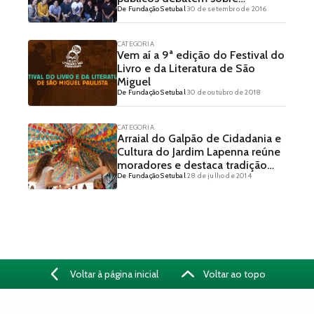
De Fundação Setubal
30 de setembro de 2016
viabilidade de negócios
CATEGORIA
Vem aí a 9ª edição do Festival do
Livro e da Literatura de São
Miguel
De Fundação Setubal
30 de outubro de 2018
CATEGORIA
Arraial do Galpão de Cidadania e
Cultura do Jardim Lapenna reúne
moradores e destaca tradição
De Fundação Setubal
28 de julho de 2014
caipira
Voltar à página inicial
Voltar ao topo