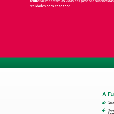
territorial impactam as vidas das pessoas submetidas
realidades com esse teor
A F
Que
Que
Set