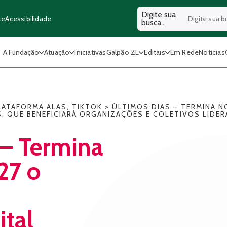
Digite sua
Acessibilidade
te
busca..
A Fundação
Atuação
Iniciativas
Galpão ZL
Editais
Em Rede
Notícias
LATAFORMA ALAS
,
TIKTOK
>
ÚLTIMOS DIAS – TERMINA N
AS, QUE BENEFICIARÁ ORGANIZAÇÕES E COLETIVOS LID
– Termina
27 o
ital