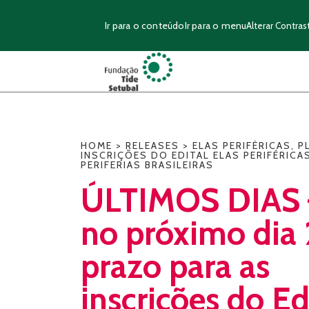
Ir para o conteúdo
Ir para o menu
Alterar Contras
HOME
>
RELEASES
>
ELAS PERIFÉRICAS
,
P
INSCRIÇÕES DO EDITAL ELAS PERIFÉRIC
PERIFERIAS BRASILEIRAS
ÚLTIMOS DIAS 
no próximo dia 
prazo para as
inscrições do Ed