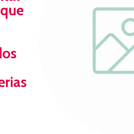
, que
dos
erias