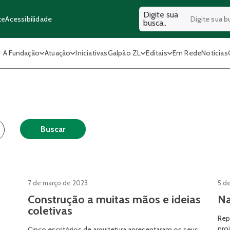
Digite sua
Acessibilidade
te
busca..
A Fundação
Atuação
Iniciativas
Galpão ZL
Editais
Em Rede
Notícias
Buscar
7 de março de 2023
5 d
Construção a muitas mãos e ideias
Na
coletivas
Rep
pro
Cinco escritórios de arquitetura apresentaram os seus