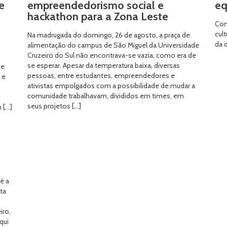
e
empreendedorismo social e
eq
hackathon para a Zona Leste
Con
cul
Na madrugada do domingo, 26 de agosto, a praça de
da d
alimentação do campus de São Miguel da Universidade
Cruzeiro do Sul não encontrava-se vazia, como era de
se esperar. Apesar da temperatura baixa, diversas
De
pessoas, entre estudantes, empreendedores e
 e
ativistas empolgados com a possibilidade de mudar a
comunidade trabalhavam, divididos em times, em
seus projetos […]
 […]
é a
uta
iro,
qui