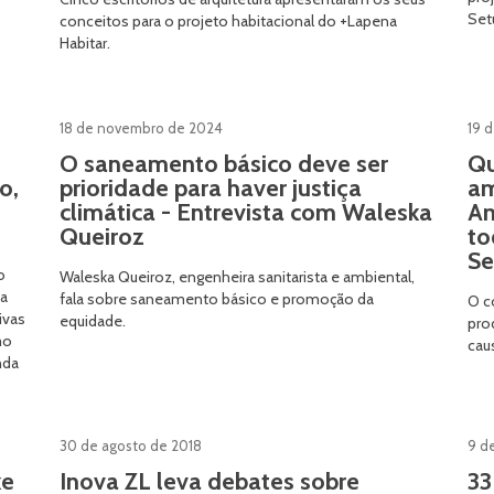
Set
conceitos para o projeto habitacional do +Lapena
Habitar.
18 de novembro de 2024
19 d
O saneamento básico deve ser
Qu
o,
prioridade para haver justiça
am
climática - Entrevista com Waleska
Am
Queiroz
to
Se
o
Waleska Queiroz, engenheira sanitarista e ambiental,
ta
fala sobre saneamento básico e promoção da
O c
ivas
equidade.
pro
mo
cau
nda
30 de agosto de 2018
9 d
ke
Inova ZL leva debates sobre
33