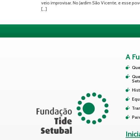
veio improvisar. No Jardim São Vicente, e esse po
[…]
A F
Que
Que
Set
Hist
Equ
Tra
Par
Inic