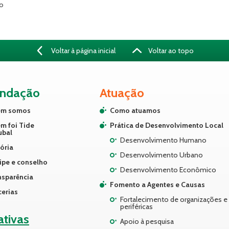
vo
Voltar à página inicial
Voltar ao topo
undação
Atuação
m somos
Como atuamos
m foi Tide
Prática de Desenvolvimento Local
ubal
Desenvolvimento Humano
ória
Desenvolvimento Urbano
ipe e conselho
Desenvolvimento Econômico
nsparência
Fomento a Agentes e Causas
cerias
Fortalecimento de organizações e 
periféricas
iativas
Apoio à pesquisa