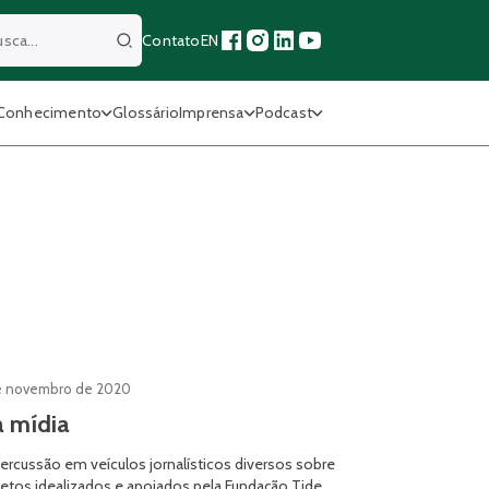
Contato
EN
Buscar
Conhecimento
Glossário
Imprensa
Podcast
e novembro de 2020
 mídia
ercussão em veículos jornalísticos diversos sobre
jetos idealizados e apoiados pela Fundação Tide