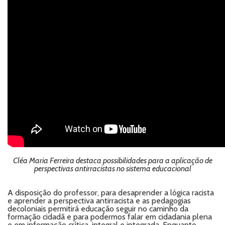
Cléa Maria Ferreira destaca possibilidades para a aplicação de
perspectivas antirracistas no sistema educacional
A disposição do professor, para desaprender a lógica racista
e aprender a perspectiva antirracista e as pedagogias
decoloniais permitirá educação seguir no caminho da
formação cidadã e para podermos falar em cidadania plena
e em informação crítica, integral e integrada. Enquanto