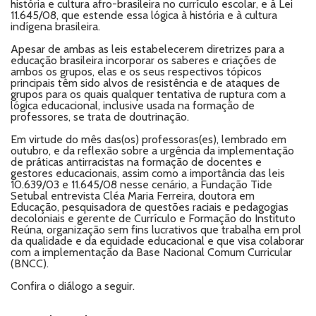
história e cultura afro-brasileira no currículo escolar, e à Lei
11.645/08, que estende essa lógica à história e à cultura
indígena brasileira.
Apesar de ambas as leis estabelecerem diretrizes para a
educação brasileira incorporar os saberes e criações de
ambos os grupos, elas e os seus respectivos tópicos
principais têm sido alvos de resistência e de ataques de
grupos para os quais qualquer tentativa de ruptura com a
lógica educacional, inclusive usada na formação de
professores, se trata de doutrinação.
Em virtude do mês das(os) professoras(es), lembrado em
outubro, e da reflexão sobre a urgência da implementação
de práticas antirracistas na formação de docentes e
gestores educacionais, assim como a importância das leis
10.639/03 e 11.645/08 nesse cenário, a Fundação Tide
Setubal entrevista Cléa Maria Ferreira, doutora em
Educação, pesquisadora de questões raciais e pedagogias
decoloniais e gerente de Currículo e Formação do Instituto
Reúna, organização sem fins lucrativos que trabalha em prol
da qualidade e da equidade educacional e que visa colaborar
com a implementação da Base Nacional Comum Curricular
(BNCC).
Confira o diálogo a seguir.