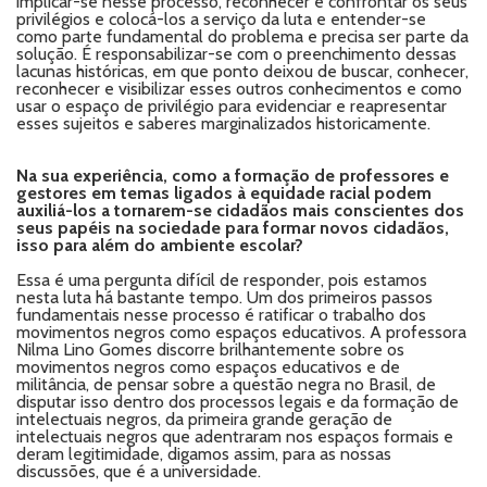
implicar-se nesse processo, reconhecer e confrontar os seus
privilégios e colocá-los a serviço da luta e entender-se
como parte fundamental do problema e precisa ser parte da
solução. É responsabilizar-se com o preenchimento dessas
lacunas históricas, em que ponto deixou de buscar, conhecer,
reconhecer e visibilizar esses outros conhecimentos e como
usar o espaço de privilégio para evidenciar e reapresentar
esses sujeitos e saberes marginalizados historicamente.
Na sua experiência, como a formação de professores e
gestores em temas ligados à equidade racial podem
auxiliá-los a tornarem-se cidadãos mais conscientes dos
seus papéis na sociedade para formar novos cidadãos,
isso para além do ambiente escolar?
Essa é uma pergunta difícil de responder, pois estamos
nesta luta há bastante tempo. Um dos primeiros passos
fundamentais nesse processo é ratificar o trabalho dos
movimentos negros como espaços educativos. A professora
Nilma Lino Gomes discorre brilhantemente sobre os
movimentos negros como espaços educativos e de
militância, de pensar sobre a questão negra no Brasil, de
disputar isso dentro dos processos legais e da formação de
intelectuais negros, da primeira grande geração de
intelectuais negros que adentraram nos espaços formais e
deram legitimidade, digamos assim, para as nossas
discussões, que é a universidade.