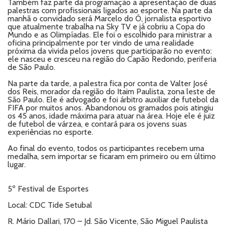
Também faz parte da programação a apresentação de duas
palestras com profissionais ligados ao esporte. Na parte da
manhã o convidado será Marcelo do Ó, jornalista esportivo
que atualmente trabalha na Sky TV e já cobriu a Copa do
Mundo e as Olimpíadas. Ele foi o escolhido para ministrar a
oficina principalmente por ter vindo de uma realidade
próxima da vivida pelos jovens que participarão no evento:
ele nasceu e cresceu na região do Capão Redondo, periferia
de São Paulo.
Na parte da tarde, a palestra fica por conta de Valter José
dos Reis, morador da região do Itaim Paulista, zona leste de
São Paulo. Ele é advogado e foi árbitro auxiliar de futebol da
FIFA por muitos anos. Abandonou os gramados pois atingiu
os 45 anos, idade máxima para atuar na área. Hoje ele é juiz
de futebol de várzea, e contará para os jovens suas
experiências no esporte.
Ao final do evento, todos os participantes recebem uma
medalha, sem importar se ficaram em primeiro ou em último
lugar.
5º Festival de Esportes
Local: CDC Tide Setubal
R. Mário Dallari, 170 – Jd. São Vicente, São Miguel Paulista