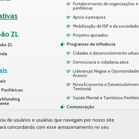
Fortalecimento de organizações e 
periféricas
iativas
Apoio à pesquisa
Mobilização de ISP e da sociedade 
pão ZL
Projetos apoiados
Programas de influência
pão ZL
Cidades e desenvolvimento urba
nda
Democracia e cidadania ativa
ais
Lideranças Negras e Oportunidade
Acesso
ais
Nova Economia e Desenvolvimen
Territorial
 Periféricas
Saúde Mental e Territórios Periféri
chfunding
rente
Comunicação
ços
Desenvolvimento Organizacional
cia de usuários e usuárias que navegam por nosso site.
 estará concordando com esse armazenamento no seu