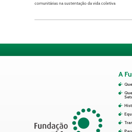
comunitárias na sustentação da vida coletiva
A F
Que
Que
Set
Hist
Equ
Tra
Par