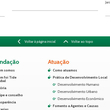
Ja
Voltar à página inicial
Voltar ao topo
undação
Atuação
m somos
Como atuamos
m foi Tide
Prática de Desenvolvimento Local
ubal
Desenvolvimento Humano
ória
Desenvolvimento Urbano
ipe e conselho
Desenvolvimento Econômico
nsparência
Fomento a Agentes e Causas
cerias