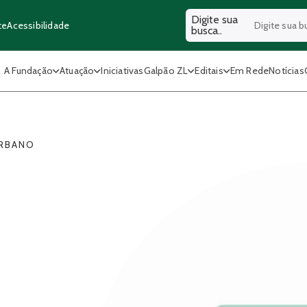
Digite sua
Acessibilidade
te
busca..
A Fundação
Atuação
Iniciativas
Galpão ZL
Editais
Em Rede
Notícias
URBANO