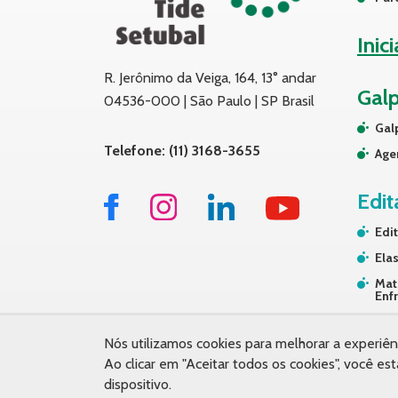
Inic
R. Jerônimo da Veiga, 164, 13° andar
Gal
04536-000 | São Paulo | SP Brasil
Gal
Telefone: (11) 3168-3655
Age
Edit
Edit
Elas
Mat
Enf
Tra
Nós utilizamos cookies para melhorar a experiên
Ao clicar em "Aceitar todos os cookies", você
dispositivo.