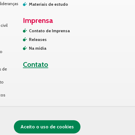
lideranças
Materiais de estudo
Imprensa
civil
Contato de Imprensa
Releases
Na mídia
no
Contato
s de
to
cos
Aceito o uso de cookies