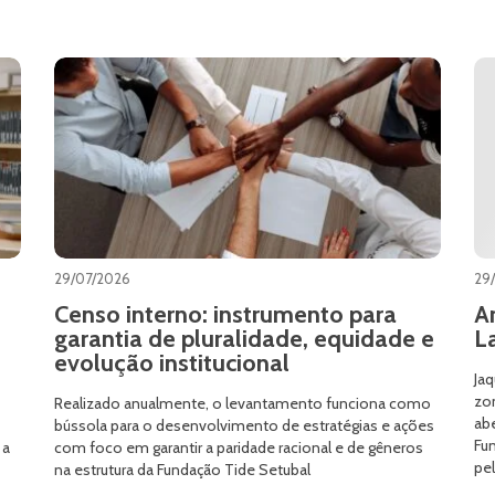
29/07/2026
29
Censo interno: instrumento para
A
garantia de pluralidade, equidade e
L
evolução institucional
Jaq
zon
Realizado anualmente, o levantamento funciona como
ab
bússola para o desenvolvimento de estratégias e ações
Fun
 a
com foco em garantir a paridade racional e de gêneros
pe
na estrutura da Fundação Tide Setubal