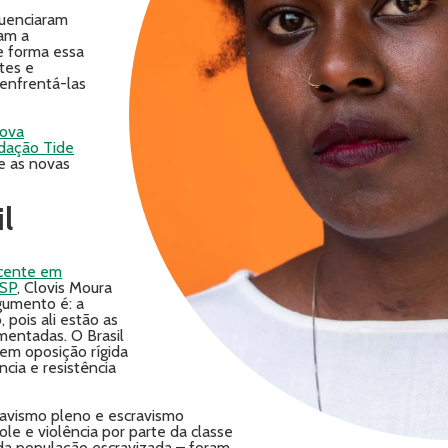
luenciaram
am a
e forma essa
tes e
enfrentá-las
ova
ndação Tide
re as novas
il
ocente em
USP
, Clovis Moura
rgumento é: a
 pois ali estão as
mentadas. O Brasil
em oposição rígida
cia e resistência
cravismo pleno e escravismo
ole e violência por parte da classe
e da população escravizada – foram