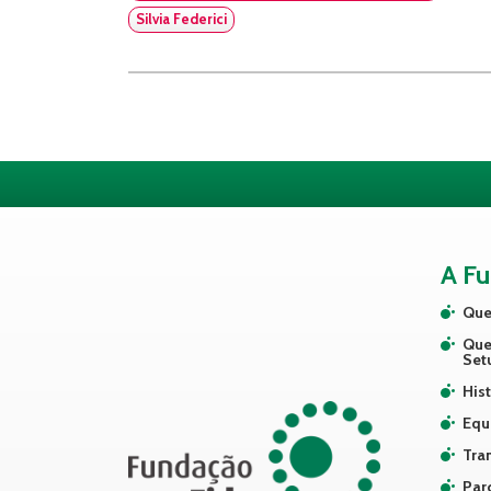
Silvia Federici
A F
Que
Que
Set
Hist
Equ
Tra
Par