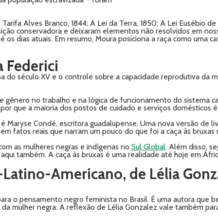
 (A Tarifa Alves Branco, 1844; A Lei da Terra, 1850; A Lei Eusébio 
nsição conservadora e deixaram elementos não resolvidos em noss
té os dias atuais. Em resumo, Moura posiciona a raça como uma ca
a Federici
pa do século XV e o controle sobre a capacidade reprodutiva da 
de gênero no trabalho e na lógica de funcionamento do sistema cap
 por que a maioria dos postos de cuidado e serviços domésticos 
as é Maryse Condé, escritora guadalupense. Uma nova versão de l
 em fatos reais que narram um pouco do que foi a caça às bruxas 
 com as mulheres negras e indígenas no
Sul Global
. Além disso, s
 aqui também. A caça às bruxas é uma realidade até hoje em Áfric
-Latino-Americano, de
Lélia Gon
para o pensamento negro feminista no Brasil. É uma autora que 
ão da mulher negra. A reflexão de Lélia Gonzalez vale também pa