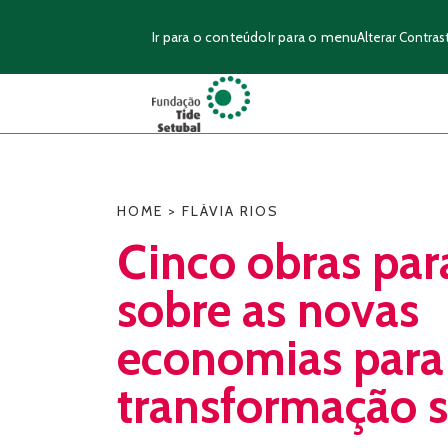
Ir para o conteúdo
Ir para o menu
Alterar Contras
HOME
>
FLÁVIA RIOS
Cinco obras para
sobre as novas
economias para
transformação s