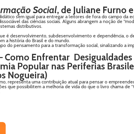
ormação Social
, de
Juliane Furno 
 didático sem igual para entregar a leitores de fora do campo d
issociável das ciências sociais. Alguns abrangem a noção de “mode
stemas distributivos.
ue é desenvolvimento, subdesenvolvimento e dependência, o de
m a história do Brasil e do mundo.
ampo do pensamento para a transformação social, sinalizando a i
– Como Enfrentar Desigualdades R
ia Popular nas Periferias Brasile
os Nogueira)
mo, representa uma contribuição atual para pensar o empreended
es que possibilitem a melhoria de vida do que o livro chama de “
.