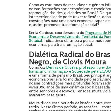
Como as estruturas de raça, classe e gênero inf
nossas formações socioeconômicas e condicion
reprodução das desigualdades no Brasil? De qu
interseccionalidade pode trazer reflexões, deba
construções para uma nova economia capaz de 
e, assim, promover transformação social?
Kenia Cardoso, coordenadora do
Programa de N
Economia e Desenvolvimento Territorial da Fu
Setubal
, indica cinco obras para pensarmos sob
economias para transformação social.
Dialética Radical do Bras
Negro, de Clovis Moura
Como diz
Dennis de Oliveira, professor livre-d
Jornalismo, Informação e Sociedade pela ECA/
é uma forma de pensar o Brasil. Seu principal a
economia brasileira foi moldada pelo escravismo,
nossas contradições mais profundas foram sedi
viveu 388 anos de uma dinâmica social baseada 
entre senhores e escravos. Tensões, muita violên
marcaram esse ajuste.
Moura divide esse período da história entre es
tardio. Nesse último período, as tensões – contr
senhorial e estratégias de resistência por part