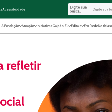
Digite sua
Acessibilidade
te
busca..
A Fundação
Atuação
Iniciativas
Galpão ZL
Editais
Em Rede
Notícias
 refletir
ocial