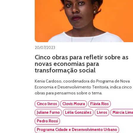
20/07/2023
Cinco obras para refletir sobre as
novas economias para
transformação social
Kenia Cardoso, coordenadora do Programa de Nova
Economia e Desenvolvimento Territoria, indica cinco
obras para pensarmos sobre o tema.
Cinco livros
Clovis Moura
Flávia Rios
Juliane Furno
Lélia González
Livros
Márcia Lim
Pedro Rossi
Programa Cidade e Desenvolvimento Urbano