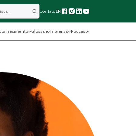
Contato
EN
Buscar
Conhecimento
Glossário
Imprensa
Podcast