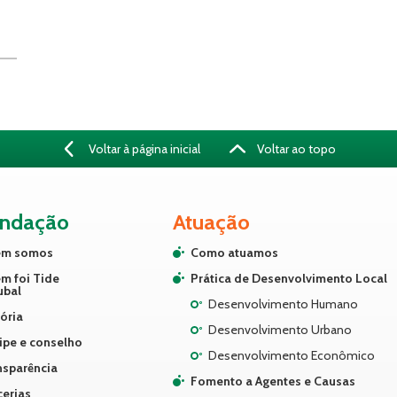
Voltar à página inicial
Voltar ao topo
undação
Atuação
m somos
Como atuamos
m foi Tide
Prática de Desenvolvimento Local
ubal
Desenvolvimento Humano
ória
Desenvolvimento Urbano
ipe e conselho
Desenvolvimento Econômico
nsparência
Fomento a Agentes e Causas
cerias