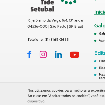
Inic
R. Jerônimo da Veiga, 164, 13° andar
Gal
04536-000 | São Paulo | SP Brasil
Gal
Telefone: (11) 3168-3655
Age
Edit
Edit
Elas
Mat
Enf
Tra
Nós utilizamos cookies para melhorar a experiên
Ao clicar em "Aceitar todos os cookies", você
dispositivo.