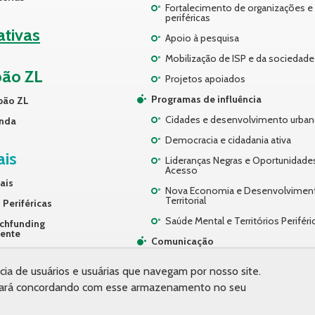
Fortalecimento de organizações e 
periféricas
iativas
Apoio à pesquisa
Mobilização de ISP e da sociedade 
pão ZL
Projetos apoiados
Programas de influência
pão ZL
Cidades e desenvolvimento urba
nda
Democracia e cidadania ativa
ais
Lideranças Negras e Oportunidade
Acesso
ais
Nova Economia e Desenvolvimen
Territorial
 Periféricas
Saúde Mental e Territórios Periféri
chfunding
rente
Comunicação
ços
Desenvolvimento Organizacional
cia de usuários e usuárias que navegam por nosso site.
 estará concordando com esse armazenamento no seu