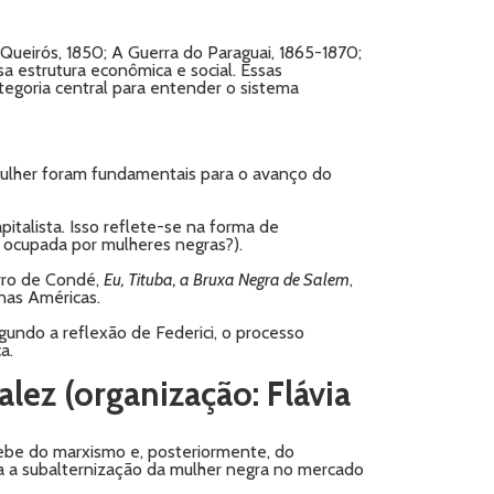
de Queirós, 1850; A Guerra do Paraguai, 1865-1870;
a estrutura econômica e social. Essas
tegoria central para entender o sistema
mulher foram fundamentais para o avanço do
italista. Isso reflete-se na forma de
é ocupada por mulheres negras?).
ivro de Condé,
Eu, Tituba, a Bruxa Negra de Salem
,
nas Américas.
egundo a reflexão de Federici, o processo
a.
zalez
(organização: Flávia
bebe do marxismo e, posteriormente, do
ra a subalternização da mulher negra no mercado