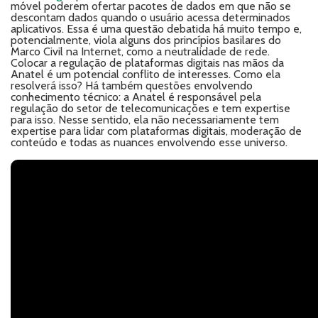
móvel poderem ofertar pacotes de dados em que não se
descontam dados quando o usuário acessa determinados
aplicativos. Essa é uma questão debatida há muito tempo e,
potencialmente, viola alguns dos princípios basilares do
Marco Civil na Internet, como a neutralidade de rede.
Colocar a regulação de plataformas digitais nas mãos da
Anatel é um potencial conflito de interesses. Como ela
resolverá isso? Há também questões envolvendo
conhecimento técnico: a Anatel é responsável pela
regulação do setor de telecomunicações e tem expertise
para isso. Nesse sentido, ela não necessariamente tem
expertise para lidar com plataformas digitais, moderação de
conteúdo e todas as nuances envolvendo esse universo.