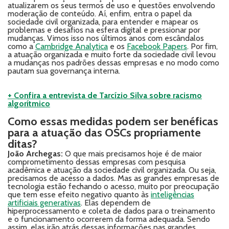
atualizarem os seus termos de uso e questões envolvendo
moderação de conteúdo. Aí, enfim, entra o papel da
sociedade civil organizada, para entender e mapear os
problemas e desafios na esfera digital e pressionar por
mudanças. Vimos isso nos últimos anos com escândalos
como a
Cambridge Analytica
e os
Facebook Papers
. Por fim,
a atuação organizada e muito forte da sociedade civil levou
a mudanças nos padrões dessas empresas e no modo como
pautam sua governança interna.
+ Confira a entrevista de Tarcízio Silva sobre racismo
algorítmico
Como essas medidas podem ser benéficas
para a atuação das OSCs propriamente
ditas?
João Archegas:
O que mais precisamos hoje é de maior
comprometimento dessas empresas com pesquisa
acadêmica e atuação da sociedade civil organizada. Ou seja,
precisamos de acesso a dados. Mas as grandes empresas de
tecnologia estão fechando o acesso, muito por preocupação
que tem esse efeito negativo quanto às
inteligências
artificiais generativas
. Elas dependem de
hiperprocessamento e coleta de dados para o treinamento
e o funcionamento ocorrerem da forma adequada. Sendo
assim, elas irão atrás dessas informações nas grandes