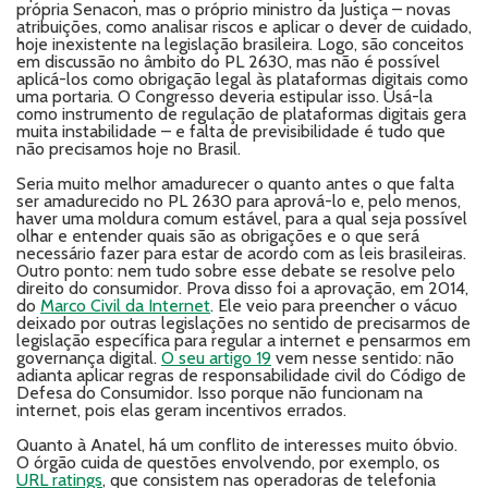
própria Senacon, mas o próprio ministro da Justiça – novas
atribuições, como analisar riscos e aplicar o dever de cuidado,
hoje inexistente na legislação brasileira. Logo, são conceitos
em discussão no âmbito do PL 2630, mas não é possível
aplicá-los como obrigação legal às plataformas digitais como
uma portaria. O Congresso deveria estipular isso. Usá-la
como instrumento de regulação de plataformas digitais gera
muita instabilidade – e falta de previsibilidade é tudo que
não precisamos hoje no Brasil.
Seria muito melhor amadurecer o quanto antes o que falta
ser amadurecido no PL 2630 para aprová-lo e, pelo menos,
haver uma moldura comum estável, para a qual seja possível
olhar e entender quais são as obrigações e o que será
necessário fazer para estar de acordo com as leis brasileiras.
Outro ponto: nem tudo sobre esse debate se resolve pelo
direito do consumidor. Prova disso foi a aprovação, em 2014,
do
Marco Civil da Internet
. Ele veio para preencher o vácuo
deixado por outras legislações no sentido de precisarmos de
legislação específica para regular a internet e pensarmos em
governança digital.
O seu artigo 19
vem nesse sentido: não
adianta aplicar regras de responsabilidade civil do Código de
Defesa do Consumidor. Isso porque não funcionam na
internet, pois elas geram incentivos errados.
Quanto à Anatel, há um conflito de interesses muito óbvio.
O órgão cuida de questões envolvendo, por exemplo, os
URL ratings
, que consistem nas operadoras de telefonia