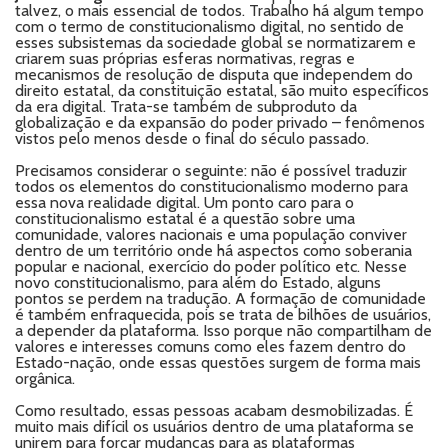
talvez, o mais essencial de todos. Trabalho há algum tempo
com o termo de constitucionalismo digital, no sentido de
esses subsistemas da sociedade global se normatizarem e
criarem suas próprias esferas normativas, regras e
mecanismos de resolução de disputa que independem do
direito estatal, da constituição estatal, são muito específicos
da era digital. Trata-se também de subproduto da
globalização e da expansão do poder privado – fenômenos
vistos pelo menos desde o final do século passado.
Precisamos considerar o seguinte: não é possível traduzir
todos os elementos do constitucionalismo moderno para
essa nova realidade digital. Um ponto caro para o
constitucionalismo estatal é a questão sobre uma
comunidade, valores nacionais e uma população conviver
dentro de um território onde há aspectos como soberania
popular e nacional, exercício do poder político etc. Nesse
novo constitucionalismo, para além do Estado, alguns
pontos se perdem na tradução. A formação de comunidade
é também enfraquecida, pois se trata de bilhões de usuários,
a depender da plataforma. Isso porque não compartilham de
valores e interesses comuns como eles fazem dentro do
Estado-nação, onde essas questões surgem de forma mais
orgânica.
Como resultado, essas pessoas acabam desmobilizadas. É
muito mais difícil os usuários dentro de uma plataforma se
unirem para forçar mudanças para as plataformas