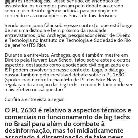
gigantes tecnológicas. Nesse sentido, do anedótico ao
assustador, os exemplos passam pelo debate acalorado
sobre o uso de inteligência artificial para produção de
conteúdo e as consequências éticas de tais decisões.
Sendo assim, para falar sobre esse contexto, que está longe
de ser uma distopia e bem próximo da realidade,
entrevistamos João Archegas, pesquisador sênior de Direito
e Tecnologia no Instituto de Tecnologia e Sociedade do Rio
de Janeiro (ITS Rio).
Durante a entrevista, Archegas, que é também mestre em
Direito pela Harvard Law School, falou sobre estes e outros
aspectos, destacado como a sociedade civil organizada e o
ISP podem envolver-se nesse contexto. Logo, o diálogo
passou também pelo inevitável debate sobre o PL 2630
(spoiler: não é correto chamá-lo de PL das Fake News),
regulação da atuação das big techs, como o Estado pode ser
mais efetivo nessa questão.
Confira a entrevista a seguir.
O PL 2630 é relativo a aspectos técnicos e
comerciais no funcionamento de big techs
no Brasil para além do combate à
desinformação, mas foi midiaticamente
associado à disseminação de fake news.