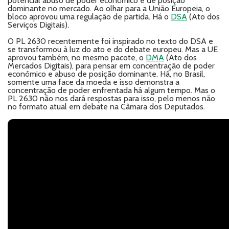
potencial abuso de poder econômico e de posição
dominante no mercado. Ao olhar para a União Europeia, o
bloco aprovou uma regulação de partida. Há o
DSA
(Ato dos
Serviços Digitais).
O PL 2630 recentemente foi inspirado no texto do DSA e
se transformou à luz do ato e do debate europeu. Mas a UE
aprovou também, no mesmo pacote, o
DMA
(Ato dos
Mercados Digitais), para pensar em concentração de poder
econômico e abuso de posição dominante. Há, no Brasil,
somente uma face da moeda e isso demonstra a
concentração de poder enfrentada há algum tempo. Mas o
PL 2630 não nos dará respostas para isso, pelo menos não
no formato atual em debate na Câmara dos Deputados.