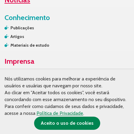
Conhecimento
Publicações
Artigos
Materiais de estudo
Imprensa
Contato de Imprensa
Nós utilizamos cookies para melhorar a experiência de
Releases
usuários e usuárias que navegam por nosso site.
Na mídia
Ao clicar em "Aceitar todos os cookies", você estará
concordando com esse armazenamento no seu dispositivo.
Contato
Para conferir como cuidamos de seus dados e privacidade,
acesse a nossa
Política de Privacidade
.
Aceito o uso de cookies
© Copyright 2026. Fundação Tide Setubal.
Política de privacidade.