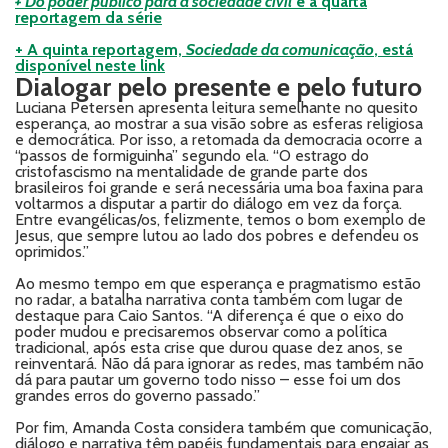
+ Do poder público para a sociedade civil
é a quarta
reportagem da série
+ A quinta reportagem,
Sociedade da comunicação
, está
disponível neste link
Dialogar pelo presente e pelo futuro
Luciana Petersen apresenta leitura semelhante no quesito
esperança, ao mostrar a sua visão sobre as esferas religiosa
e democrática. Por isso, a retomada da democracia ocorre a
“passos de formiguinha” segundo ela. “O estrago do
cristofascismo na mentalidade de grande parte dos
brasileiros foi grande e será necessária uma boa faxina para
voltarmos a disputar a partir do diálogo em vez da força.
Entre evangélicas/os, felizmente, temos o bom exemplo de
Jesus, que sempre lutou ao lado dos pobres e defendeu os
oprimidos.”
Ao mesmo tempo em que esperança e pragmatismo estão
no radar, a batalha narrativa conta também com lugar de
destaque para Caio Santos. “A diferença é que o eixo do
poder mudou e precisaremos observar como a política
tradicional, após esta crise que durou quase dez anos, se
reinventará. Não dá para ignorar as redes, mas também não
dá para pautar um governo todo nisso – esse foi um dos
grandes erros do governo passado.”
Por fim, Amanda Costa considera também que comunicação,
diálogo e narrativa têm papéis fundamentais para engajar as