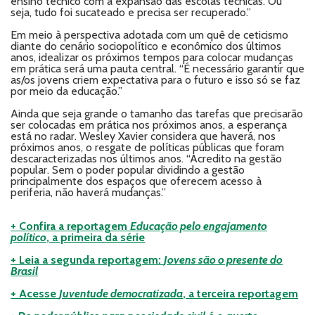
ensino técnico com a expansão das escolas técnicas. Ou
seja, tudo foi sucateado e precisa ser recuperado.”
Em meio à perspectiva adotada com um quê de ceticismo
diante do cenário sociopolítico e econômico dos últimos
anos, idealizar os próximos tempos para colocar mudanças
em prática será uma pauta central. “É necessário garantir que
as/os jovens criem expectativa para o futuro e isso só se faz
por meio da educação.”
Ainda que seja grande o tamanho das tarefas que precisarão
ser colocadas em prática nos próximos anos, a esperança
está no radar. Wesley Xavier considera que haverá, nos
próximos anos, o resgate de políticas públicas que foram
descaracterizadas nos últimos anos. “Acredito na gestão
popular. Sem o poder popular dividindo a gestão
principalmente dos espaços que oferecem acesso à
periferia, não haverá mudanças.”
+ Confira a reportagem
Educação pelo engajamento
político
, a primeira da série
+ Leia a segunda reportagem:
Jovens são o presente do
Brasil
+ Acesse
Juventude democratizada
, a terceira reportagem