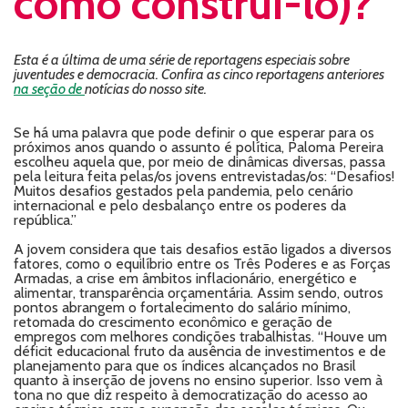
como construí-lo)?
Esta é a última de uma série de reportagens especiais sobre
juventudes e democracia. Confira as cinco reportagens anteriores
na seção de
notícias do nosso site.
Se há uma palavra que pode definir o que esperar para os
próximos anos quando o assunto é política, Paloma Pereira
escolheu aquela que, por meio de dinâmicas diversas, passa
pela leitura feita pelas/os jovens entrevistadas/os: “Desafios!
Muitos desafios gestados pela pandemia, pelo cenário
internacional e pelo desbalanço entre os poderes da
república.”
A jovem considera que tais desafios estão ligados a diversos
fatores, como o equilíbrio entre os Três Poderes e as Forças
Armadas, a crise em âmbitos inflacionário, energético e
alimentar, transparência orçamentária. Assim sendo, outros
pontos abrangem o fortalecimento do salário mínimo,
retomada do crescimento econômico e geração de
empregos com melhores condições trabalhistas. “Houve um
déficit educacional fruto da ausência de investimentos e de
planejamento para que os índices alcançados no Brasil
quanto à inserção de jovens no ensino superior. Isso vem à
tona no que diz respeito à democratização do acesso ao