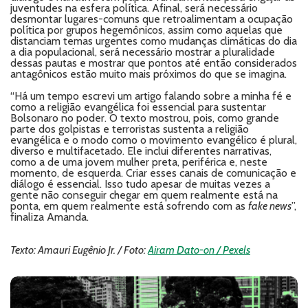
juventudes na esfera política. Afinal, será necessário
desmontar lugares-comuns que retroalimentam a ocupação
política por grupos hegemônicos, assim como aquelas que
distanciam temas urgentes como mudanças climáticas do dia
a dia populacional, será necessário mostrar a pluralidade
dessas pautas e mostrar que pontos até então considerados
antagônicos estão muito mais próximos do que se imagina.
“Há um tempo escrevi um artigo falando sobre a minha fé e
como a religião evangélica foi essencial para sustentar
Bolsonaro no poder. O texto mostrou, pois, como grande
parte dos golpistas e terroristas sustenta a religião
evangélica e o modo como o movimento evangélico é plural,
diverso e multifacetado. Ele inclui diferentes narrativas,
como a de uma jovem mulher preta, periférica e, neste
momento, de esquerda. Criar esses canais de comunicação e
diálogo é essencial. Isso tudo apesar de muitas vezes a
gente não conseguir chegar em quem realmente está na
ponta, em quem realmente está sofrendo com as
fake news
”,
finaliza Amanda.
Texto: Amauri Eugênio Jr. / Foto:
Airam Dato-on / Pexels