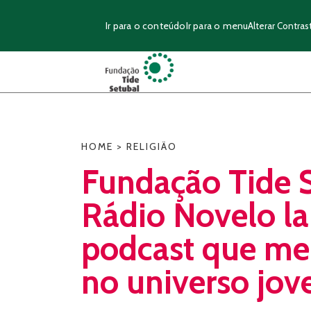
Ir para o conteúdo
Ir para o menu
Alterar Contras
HOME
>
RELIGIÃO
Fundação Tide S
Rádio Novelo l
podcast que me
no universo jo