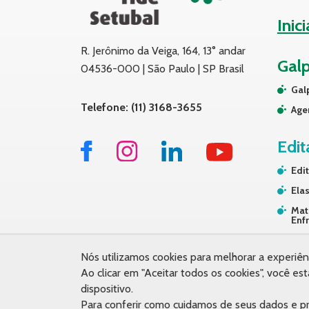
Inic
R. Jerônimo da Veiga, 164, 13° andar
Gal
04536-000 | São Paulo | SP Brasil
Gal
Telefone: (11) 3168-3655
Age
Edit
Edit
Elas
Mat
Enf
Tra
Nós utilizamos cookies para melhorar a experiên
Ao clicar em "Aceitar todos os cookies", você
dispositivo.
Para conferir como cuidamos de seus dados e pr