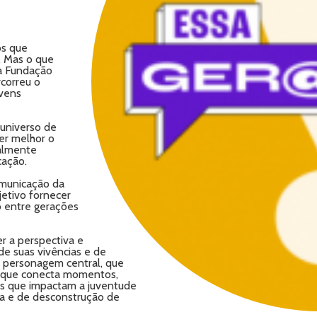
os que
. Mas o que
a Fundação
correu o
ovens
universo de
er melhor o
almente
cação.
municação da
etivo fornecer
o entre gerações
r a perspectiva e
 de suas vivências e de
m personagem central, que
a que conecta momentos,
es que impactam a juventude
ta e de desconstrução de