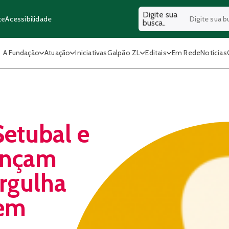
Digite sua
Acessibilidade
te
busca..
A Fundação
Atuação
Iniciativas
Galpão ZL
Editais
Em Rede
Notícias
etubal e
ançam
rgulha
vem