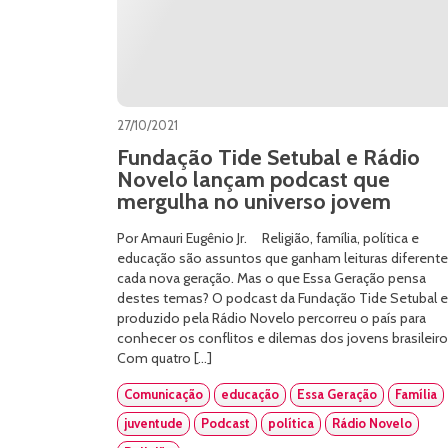
27/10/2021
Fundação Tide Setubal e Rádio
Novelo lançam podcast que
mergulha no universo jovem
Por Amauri Eugênio Jr. Religião, família, política e
educação são assuntos que ganham leituras diferente
cada nova geração. Mas o que Essa Geração pensa
destes temas? O podcast da Fundação Tide Setubal e
produzido pela Rádio Novelo percorreu o país para
conhecer os conflitos e dilemas dos jovens brasileir
Com quatro […]
Comunicação
educação
Essa Geração
Família
juventude
Podcast
política
Rádio Novelo