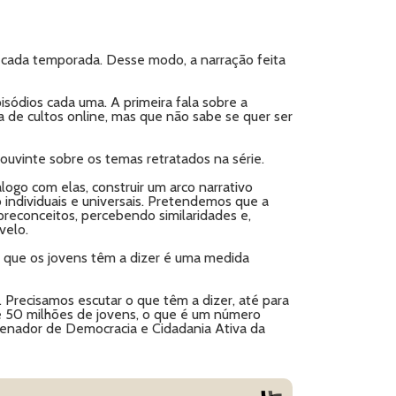
a cada temporada. Desse modo, a narração feita
isódios cada uma. A primeira fala sobre a
a de cultos online, mas que não sabe se quer ser
o ouvinte sobre os temas retratados na série.
logo com elas, construir um arco narrativo
ndividuais e universais. Pretendemos que a
 preconceitos, percebendo similaridades e,
velo.
o que os jovens têm a dizer é uma medida
 Precisamos escutar o que têm a dizer, até para
e 50 milhões de jovens, o que é um número
denador de Democracia e Cidadania Ativa da