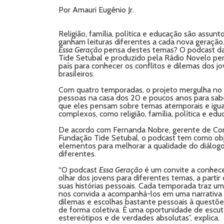
Por Amauri Eugênio Jr.
Religião, família, política e educação são assunt
ganham leituras diferentes a cada nova geração
Essa Geração
pensa destes temas? O podcast d
Tide Setubal e produzido pela Rádio Novelo per
país para conhecer os conflitos e dilemas dos j
brasileiros.
Com quatro temporadas, o projeto mergulha no 
pessoas na casa dos 20 e poucos anos para sab
que eles pensam sobre temas atemporais e igu
complexos, como religião, família, política e edu
De acordo com Fernanda Nobre, gerente de Co
Fundação Tide Setubal, o podcast tem como obj
elementos para melhorar a qualidade do diálog
diferentes.
“O podcast
Essa Geração
é um convite a conhece
olhar dos jovens para diferentes temas, a partir
suas histórias pessoais. Cada temporada traz u
nos convida a acompanhá-los em uma narrativ
dilemas e escolhas bastante pessoais à questõ
de forma coletiva. É uma oportunidade de escu
estereótipos e de verdades absolutas”, explica.