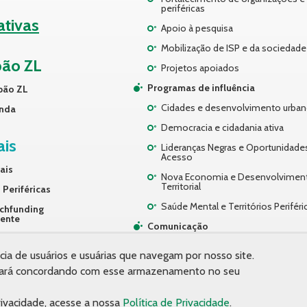
periféricas
iativas
Apoio à pesquisa
Mobilização de ISP e da sociedade 
pão ZL
Projetos apoiados
Programas de influência
pão ZL
Cidades e desenvolvimento urba
nda
Democracia e cidadania ativa
ais
Lideranças Negras e Oportunidade
Acesso
ais
Nova Economia e Desenvolvimen
Territorial
 Periféricas
Saúde Mental e Territórios Periféri
chfunding
rente
Comunicação
ços
Desenvolvimento Organizacional
cia de usuários e usuárias que navegam por nosso site.
 estará concordando com esse armazenamento no seu
ivacidade, acesse a nossa
Política de Privacidade
.