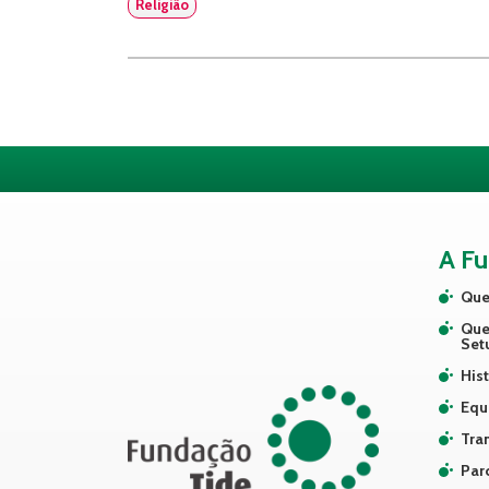
Religião
A F
Que
Que
Set
Hist
Equ
Tra
Par