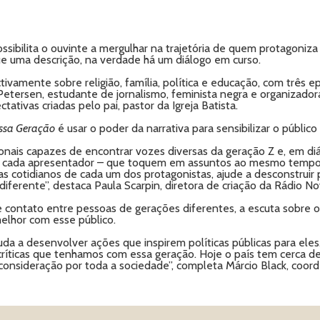
ssibilita o ouvinte a mergulhar na trajetória de quem protagoniz
ue uma descrição, na verdade há um diálogo em curso.
ivamente sobre religião, família, política e educação, com três ep
 Petersen, estudante de jornalismo, feminista negra e organizador
tativas criadas pelo pai, pastor da Igreja Batista.
ssa Geração
é usar o poder da narrativa para sensibilizar o públic
onais capazes de encontrar vozes diversas da geração Z e, em diá
e cada apresentador – que toquem em assuntos ao mesmo tempo i
mas cotidianos de cada um dos protagonistas, ajude a desconstruir
iferente”, destaca Paula Scarpin, diretora de criação da Rádio No
 contato entre pessoas de gerações diferentes, a escuta sobre 
melhor com esse público.
a a desenvolver ações que inspirem políticas públicas para eles.
ríticas que tenhamos com essa geração. Hoje o país tem cerca d
onsideração por toda a sociedade”, completa Márcio Black, coor