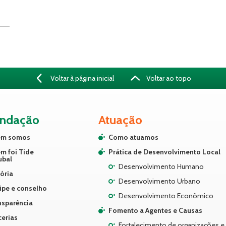
Voltar à página inicial
Voltar ao topo
undação
Atuação
m somos
Como atuamos
m foi Tide
Prática de Desenvolvimento Local
ubal
Desenvolvimento Humano
ória
Desenvolvimento Urbano
ipe e conselho
Desenvolvimento Econômico
nsparência
Fomento a Agentes e Causas
cerias
Fortalecimento de organizações e 