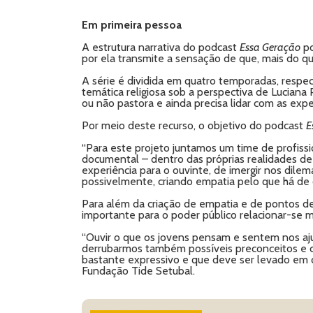
Em primeira pessoa
A estrutura narrativa do podcast
Essa Geração
po
por ela transmite a sensação de que, mais do q
A série é dividida em quatro temporadas, respect
temática religiosa sob a perspectiva de Luciana
ou não pastora e ainda precisa lidar com as expec
Por meio deste recurso, o objetivo do podcast
E
“Para este projeto juntamos um time de profissi
documental – dentro das próprias realidades d
experiência para o ouvinte, de imergir nos dile
possivelmente, criando empatia pelo que há de d
Para além da criação de empatia e de pontos de
importante para o poder público relacionar-se 
“Ouvir o que os jovens pensam e sentem nos ajud
derrubarmos também possíveis preconceitos e c
bastante expressivo e que deve ser levado em c
Fundação Tide Setubal.