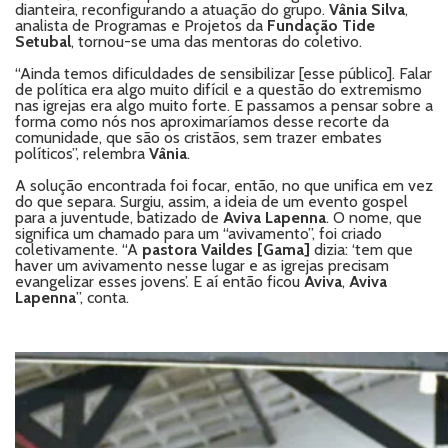
dianteira, reconfigurando a atuação do grupo.
Vânia Silva
,
analista de Programas e Projetos da
Fundação Tide
Setubal
, tornou-se uma das mentoras do coletivo.
“Ainda temos dificuldades de sensibilizar [esse público]. Falar
de política era algo muito difícil e a questão do extremismo
nas igrejas era algo muito forte. E passamos a pensar sobre a
forma como nós nos aproximaríamos desse recorte da
comunidade, que são os cristãos, sem trazer embates
políticos”, relembra
Vânia
.
A solução encontrada foi focar, então, no que unifica em vez
do que separa. Surgiu, assim, a ideia de um evento gospel
para a juventude, batizado de
Aviva Lapenna
. O nome, que
significa um chamado para um “avivamento”, foi criado
coletivamente. “A
pastora Vaildes [Gama]
dizia: ‘tem que
haver um avivamento nesse lugar e as igrejas precisam
evangelizar esses jovens’. E aí então ficou
Aviva
,
Aviva
Lapenna
”, conta.