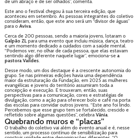
de um abraço e de ser olhados”, comenta.
Este ano o festival chegou à sua terceira edição, que
aconteceu em setembro. As pessoas integrantes do coletivo
consideram, então, que este ano será um “divisor de águas”
para o
Aviva
.
Cerca de 200 pessoas, sendo a maioria jovens, lotaram o
Galpão ZL
para uma evento que incluiu música, dança, teatro
e um momento dedicado a cuidados com a saúde mental.
“Podemos ver, no olhar de cada pessoa, que elas estavam
sentindo algo diferente naquele lugar”, emociona-se
a
pastora Vaildes
.
Desse modo, um dos destaque é a crescente autonomia do
grupo. Se nas primeiras edições havia uma dependência
maior da estruturação da Fundação, em 2025 as mulheres
evangélicas e jovens do território assumiram toda a
concepção e execução. E trouxeram, então, suas
perspectivas para a comunicação, cores e estratégias de
divulgação, como a ação para oferecer bolo e café na porta
das escolas para convidar outros jovens. “Este ano foi lindo.
Percebemos que esse grupo tem se fortalecido, crescido e
refletido sobre algumas questões”, celebra
Vânia
.
Quebrando muros e “placas”
O trabalho do coletivo vai além do evento anual e é, nesse
sentido, um processo contínuo de sensibilização para
construir unidade entre denominações diferentes. “O