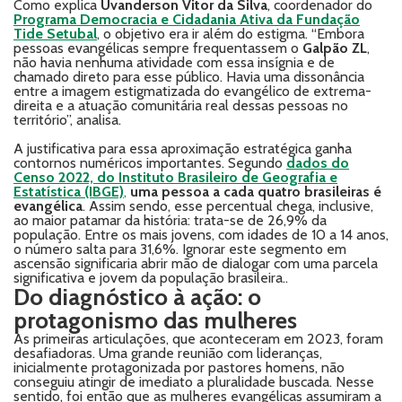
Como explica
Uvanderson Vitor da Silva
, coordenador do
Programa Democracia e Cidadania Ativa da Fundação
Tide Setubal
, o objetivo era ir além do estigma. “Embora
pessoas evangélicas sempre frequentassem o
Galpão ZL
,
não havia nenhuma atividade com essa insígnia e de
chamado direto para esse público. Havia uma dissonância
entre a imagem estigmatizada do evangélico de extrema-
direita e a atuação comunitária real dessas pessoas no
território”, analisa.
A justificativa para essa aproximação estratégica ganha
contornos numéricos importantes. Segundo
dados do
Censo 2022, do Instituto Brasileiro de Geografia e
Estatística (IBGE)
,
uma pessoa a cada quatro brasileiras é
evangélica
. Assim sendo, esse percentual chega, inclusive,
ao maior patamar da história: trata-se de 26,9% da
população. Entre os mais jovens, com idades de 10 a 14 anos,
o número salta para 31,6%. Ignorar este segmento em
ascensão significaria abrir mão de dialogar com uma parcela
significativa e jovem da população brasileira..
Do diagnóstico à ação: o
protagonismo das mulheres
As primeiras articulações, que aconteceram em 2023, foram
desafiadoras. Uma grande reunião com lideranças,
inicialmente protagonizada por pastores homens, não
conseguiu atingir de imediato a pluralidade buscada. Nesse
sentido, foi então que as mulheres evangélicas assumiram a