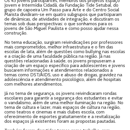
Os 43 jovens participantes, membros dos projetos Espaço
Jovem e Intermídia Cidadã, da Fundação Tide Setubal, do
grupo de capoeira Um Passo para Arte e do Centro Social
Marista dividiram-se em quatro subgrupos que participaram
de dinâmicas, de atividades de integração, e discutiram os
temas sob duas perspectivas: o que sonhamos para os
jovens de São Miguel Paulista e como posso ajudar nessa
construção.
No tema educação, surgiram reivindicações por professores
mais comprometidos, melhor infraestrutura e o fim das
escolas de lata, além de questões como bullying nas escolas
e a criação de uma faculdade pública na região. Já nas
questões relacionadas à saúde, os jovens propuseram a
criação de um espaço específico para adolescentes e jovens
buscarem informações e atendimentos relacionados a
temas como DST/AIDS, uso e abuso de drogas, gravidez na
adolescência e atendimento psicológico, além de hospitais
com melhores atendimentos.
Já no tema de segurança, os jovens reivindicaram rondas
escolares para garantir a segurança dos estudantes e evitar
o vandalismo, além de uma melhor iluminação na região. No
tema de cultura e lazer, mais espaços de cultura na região,
como teatros e cinemas e mais clubes escola, com
oferecimento de esportes gratuitamente e a revitalização
dos espaços já existentes foram as propostas pautadas.