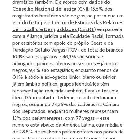
dramático também. De acordo com
dados do
Conselho Nacional de Justiça (CNJ)
, 15,6% dos
magistrados brasileiros são negros, ao passo que um
estudo feito pelo Centro de Estudos das Relações
de Trabalho e Desigualdades (CEERT)
em parceria
com a Aliança Jurídica pela Equidade Racial, formada
por escritórios com apoio do próprio Ceert e da
Fundação Getulio Vargas (FGV), do total de brancos,
10,1% são estagiários e 48,3% são sócios e
advogados juniores, plenos ou seniores – já entre
negros, 9,4% são estagiários, enquanto menos de
0,1% é sócio e advogados júnior, pleno ou sênior.
Já em âmbito político, grupos identitários têm
representação reduzida também. Para se ter uma
ideia,
125 deputados federais
se autodeclararam
negros, ocupando 24,36% das cadeiras na Câmara
dos Deputados, enquanto mulheres representam
15% dos parlamentares,
com 77 vagas
– este
número está abaixo da América Latina, cuja média é
de 28,8% de mulheres parlamentares nos países da
região. Para completar, há
um parlamentar e um