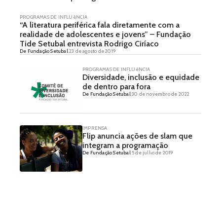
PROGRAMAS DE INFLUêNCIA
“A literatura periférica fala diretamente com a
realidade de adolescentes e jovens” – Fundação
Tide Setubal entrevista Rodrigo Ciríaco
De Fundação Setubal
23 de agosto de 2019
PROGRAMAS DE INFLUêNCIA
Diversidade, inclusão e equidade
de dentro para fora
De Fundação Setubal
30 de novembro de 2022
IMPRENSA
Flip anuncia ações de slam que
integram a programação
De Fundação Setubal
5 de julho de 2019