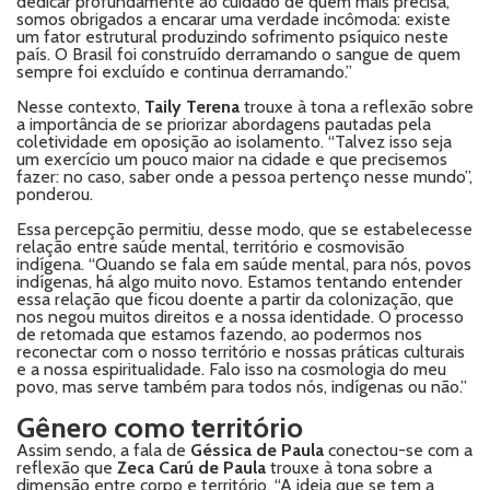
dedicar profundamente ao cuidado de quem mais precisa,
somos obrigados a encarar uma verdade incômoda: existe
um fator estrutural produzindo sofrimento psíquico neste
país. O Brasil foi construído derramando o sangue de quem
sempre foi excluído e continua derramando.”
Nesse contexto,
Taily Terena
trouxe à tona a reflexão sobre
a importância de se priorizar abordagens pautadas pela
coletividade em oposição ao isolamento. “Talvez isso seja
um exercício um pouco maior na cidade e que precisemos
fazer: no caso, saber onde a pessoa pertenço nesse mundo”,
ponderou.
Essa percepção permitiu, desse modo, que se estabelecesse
relação entre saúde mental, território e cosmovisão
indígena. “Quando se fala em saúde mental, para nós, povos
indígenas, há algo muito novo. Estamos tentando entender
essa relação que ficou doente a partir da colonização, que
nos negou muitos direitos e a nossa identidade. O processo
de retomada que estamos fazendo, ao podermos nos
reconectar com o nosso território e nossas práticas culturais
e a nossa espiritualidade. Falo isso na cosmologia do meu
povo, mas serve também para todos nós, indígenas ou não.”
Gênero como território
Assim sendo, a fala de
Géssica de Paula
conectou-se com a
reflexão que
Zeca Carú de Paula
trouxe à tona sobre a
dimensão entre corpo e território. “A ideia que se tem a