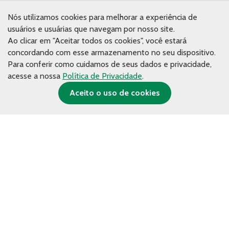
Nós utilizamos cookies para melhorar a experiência de
Conhecimento
usuários e usuárias que navegam por nosso site.
Publicações
Ao clicar em "Aceitar todos os cookies", você estará
concordando com esse armazenamento no seu dispositivo.
Artigos
Para conferir como cuidamos de seus dados e privacidade,
Materiais de estudo
acesse a nossa
Política de Privacidade
.
Aceito o uso de cookies
Imprensa
Contato de Imprensa
Releases
Na mídia
Contato
© Copyright 2026. Fundação Tide Setubal.
Política de privacidade.
Desenvolvido por Espiral Interativa