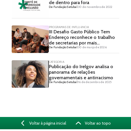
de dentro para fora
De Fundação Setubal
30 de novembro de 2022
PROGRAMAS DE INFLUêNCIA
III Desafio Gasto Público Tem
Endereço reconhece o trabalho
de secretarias por mais
De Fundação Setubal
30 de março de 2026
transparência orçamentária
CATEGORIA
Publicação do Irelgov analisa o
panorama de relações
governamentais e antirracismo
De Fundação Setubal
16 de dezembro de 2025
Voltar à página inicial
Voltar ao topo