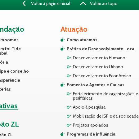
Voltar à página inicial
Voltar ao topo
undação
Atuação
m somos
Como atuamos
m foi Tide
Prática de Desenvolvimento Local
ubal
Desenvolvimento Humano
ória
Desenvolvimento Urbano
ipe e conselho
Desenvolvimento Econômico
nsparência
Fomento a Agentes e Causas
cerias
Fortalecimento de organizações e 
periféricas
iativas
Apoio à pesquisa
Mobilização de ISP e da sociedade 
pão ZL
Projetos apoiados
Programas de influência
pão ZL