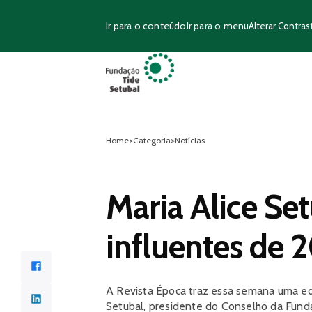
Ir para o conteúdo
Ir para o menu
Alterar Contras
Home
>
Categoria
>
Notícias
Maria Alice Se
influentes de 
Facebook
A Revista Época traz essa semana uma edi
LinkedIn
Setubal, presidente do Conselho da Funda