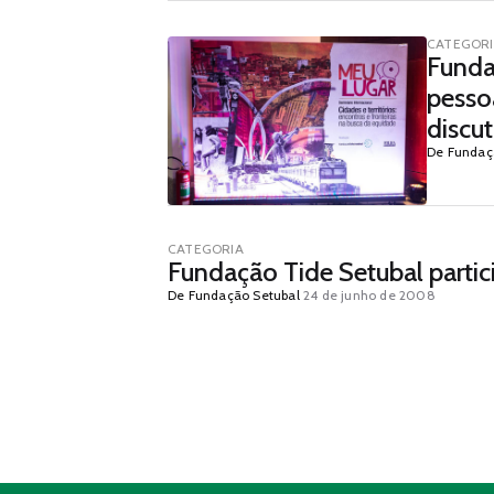
CATEGOR
Funda
pesso
discut
grand
De Fundaç
CATEGORIA
Fundação Tide Setubal parti
De Fundação Setubal
24 de junho de 2008