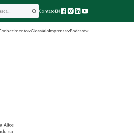
Contato
EN
Buscar
Conhecimento
Glossário
Imprensa
Podcast
a Alice
ado na