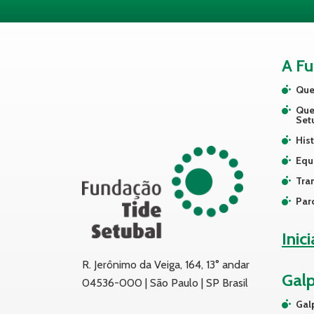
A F
Que
Que
Set
Hist
Equ
Tra
Par
Inic
R. Jerônimo da Veiga, 164, 13° andar
Gal
04536-000 | São Paulo | SP Brasil
Gal