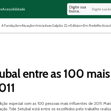
Digite sua
Acessibilidade
te
busca..
A Fundação
Atuação
Iniciativas
Galpão ZL
Editais
Em Rede
Notícias
tubal entre as 100 mais
2011
ção especial com as 100 pessoas mais influentes de 2011. Mari
ção Tide Setubal está entre os escolhidos pelo trabalho realiz