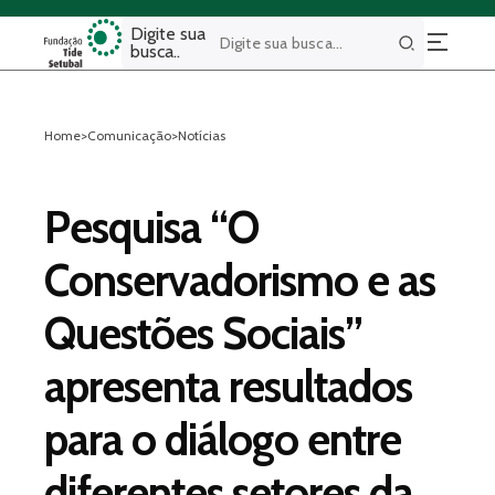
Digite sua
busca..
Buscar
Home
>
Comunicação
>
Notícias
Pesquisa “O
Conservadorismo e as
Questões Sociais”
apresenta resultados
para o diálogo entre
diferentes setores da