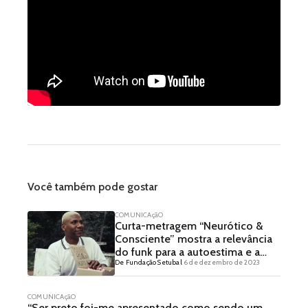
Você também pode gostar
COMUNICAçãO
Curta-metragem “Neurótico &
Consciente” mostra a relevância
do funk para a autoestima e a
De Fundação Setubal
6 de dezembro de 2023
manutenção da liberdade
periférica
COMUNICAçãO
“Ser preto foi-me apresentado como sendo um