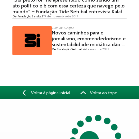
ato político e é com essa certeza que navego pelo
mundo” – Fundação Tide Setubal entrevista Kalaf
De Fundação Setubal
19 de novembro de 2019
Epalanga
COMUNICAçãO
Novos caminhos para o
jornalismo, empreendedorismo e
sustentabilidade midiática dão o
De Fundação Setubal
4 de maio de 2023
tom do Festival 3i
Voltar à página inicial
Voltar ao topo