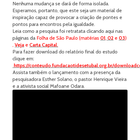
Nenhuma mudança se dará de forma isolada.
Esperamos, portanto, que este seja um material de
inspiração capaz de provocar a criação de pontes e
pontos para encontros pela igualdade.
Leia como a pesquisa foi retratata clicando aqui nas
páginas da
Folha de São Paulo (matérias
01
,
02
e
03
)
,
Veja
e
Carta Capital.
Para fazer download do relatório final do estudo
clique em:
https://conteudo.fundacaotidesetubal.org.br/download
Assista também o lançamento com a presença da
pesquisadora Esther Solano, o pastor Henrique Vieira
e a ativista social Mafoane Odara.