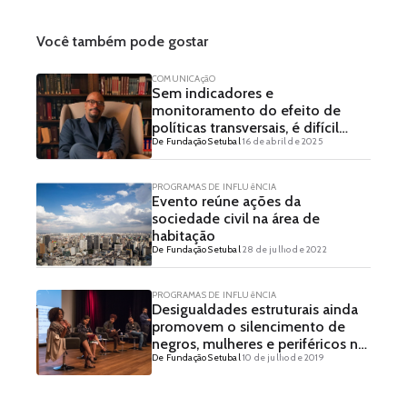
Você também pode gostar
COMUNICAçãO
Sem indicadores e
monitoramento do efeito de
políticas transversais, é difícil
De Fundação Setubal
16 de abril de 2025
entender como o orçamento
alcança as populações negras –
Entrevista com Cristiano
PROGRAMAS DE INFLUêNCIA
Rodrigues
Evento reúne ações da
sociedade civil na área de
habitação
De Fundação Setubal
28 de julho de 2022
PROGRAMAS DE INFLUêNCIA
Desigualdades estruturais ainda
promovem o silencimento de
negros, mulheres e periféricos no
De Fundação Setubal
10 de julho de 2019
Brasil