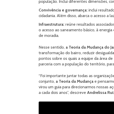
população. Inclui diferentes dimensões, c
Convivência e governança:
inclui resulta
cidadania. Além disso, abarca o acesso a laz
Infraestrutura:
reúne resultados associados 
o acesso ao saneamento básico, à energia e
de moradia.
Nesse sentido,
a Teoria da Mudança do J
transformação do bairro, reduzir desigualda
pontos sobre os quais a equipe da área de
parceria com a população do território, para
“Foi importante juntar todas as organizaç
conjunto,
a Teoria da Mudança
e pensarmos
virou um guia para direcionarmos nossas a
a cada dois anos”, descreve
Andrelissa Rui