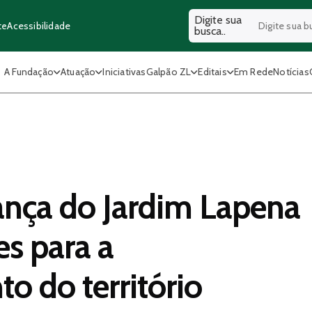
Digite sua
Acessibilidade
te
busca..
A Fundação
Atuação
Iniciativas
Galpão ZL
Editais
Em Rede
Notícias
ança do Jardim Lapena
es para a
o do território