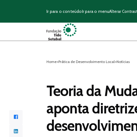
Ir para o conteúdo
Ir para o menu
Alterar Contras
Home
>
Prática de Desenvolvimento Local
>
Notícias
Teoria da Mud
aponta diretriz
Facebook
desenvolviment
LinkedIn