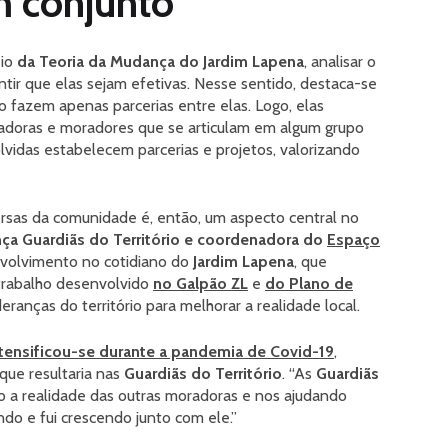
m conjunto
eio
da Teoria da Mudança do Jardim Lapena
, analisar o
ir que elas sejam efetivas. Nesse sentido, destaca-se
o fazem apenas parcerias entre elas. Logo, elas
adoras e moradores que se articulam em algum grupo
lvidas estabelecem parcerias e projetos, valorizando
rsas da comunidade é, então, um aspecto central no
ança Guardiãs do Território e coordenadora do
Espaço
envolvimento no cotidiano do
Jardim Lapena
, que
rabalho desenvolvido
no Galpão ZL
e
do Plano de
eranças do território para melhorar a realidade local.
ntensificou-se durante a pandemia de Covid-19
,
que resultaria nas
Guardiãs do Território
. “As
Guardiãs
 a realidade das outras moradoras e nos ajudando
ndo e fui crescendo junto com ele.”