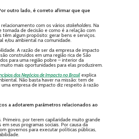
r outro lado, é correto afirmar que que
u relacionamento com os vários
stakeholders
. Na
e tomada de decisão e como é a relação com
s têm algum propósito: gerar bens e serviços.
ial e/ou ambiental na comunidade.
bilidade. A razão de ser da empresa de impacto
são construídos em uma região rica de São
dos para uma região pobre – interior da
 muito mais oportunidades para elas produzirem.
ncípios dos Negócios de Impacto no Brasil
explica
mbiental. Não basta haver na missão: tem de
 uma empresa de impacto diz respeito à razão
icos a adotarem parâmetros relacionados ao
. Primeiro, por terem capilaridade muito grande
 em seus programas sociais. Por causa da
com governos para executar políticas públicas,
bilidade.