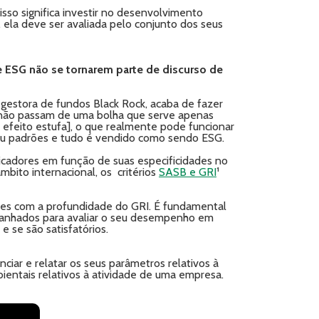
isso significa investir no desenvolvimento
, ela deve ser avaliada pelo conjunto dos seus
 ESG não se tornarem parte de discurso de
a gestora de fundos Black Rock, acaba de fazer
 não passam de uma bolha que serve apenas
 efeito estufa], o que realmente pode funcionar
 ou padrões e tudo é vendido como sendo ESG.
ndicadores em função de suas especificidades no
bito internacional, os critérios
SASB e GRI
¹
ções com a profundidade do GRI. É fundamental
mpanhados para avaliar o seu desempenho em
 se são satisfatórios.
nciar e relatar os seus parâmetros relativos à
mbientais relativos à atividade de uma empresa.