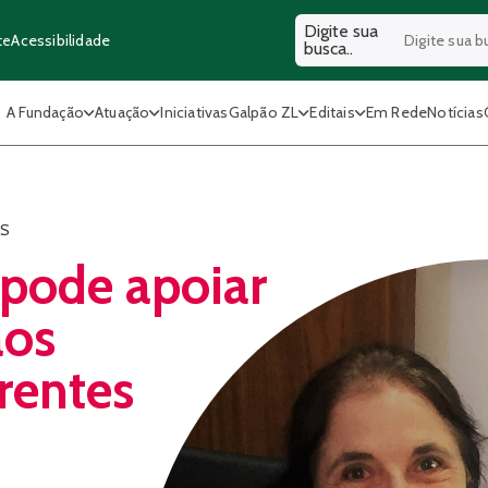
Digite sua
Acessibilidade
te
busca..
A Fundação
Atuação
Iniciativas
Galpão ZL
Editais
Em Rede
Notícias
ES
 pode apoiar
ãos
rentes