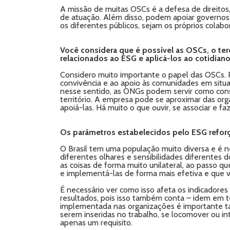
A missão de muitas OSCs é a defesa de direitos
de atuação. Além disso, podem apoiar govern
os diferentes públicos, sejam os próprios colabo
Você considera que é possível as OSCs, o te
relacionados ao ESG e aplicá-los ao cotidia
Considero muito importante o papel das OSCs. Pe
convivência e ao apoio às comunidades em situaç
nesse sentido, as ONGs podem servir como cons
território. A empresa pode se aproximar das org
apoiá-las. Há muito o que ouvir, se associar e f
Os parâmetros estabelecidos pelo ESG refor
O Brasil tem uma população muito diversa e é n
diferentes olhares e sensibilidades diferentes 
as coisas de forma muito unilateral, ao passo q
e implementá-las de forma mais efetiva e que 
É necessário ver como isso afeta os indicadore
resultados, pois isso também conta – idem em 
implementada nas organizações é importante ta
serem inseridas no trabalho, se locomover ou in
apenas um requisito.