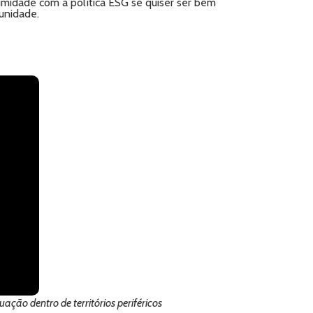
imidade com a política ESG se quiser ser bem
unidade.
ão dentro de territórios periféricos