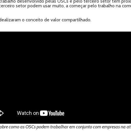
 trabalho desenvolvido pelas OSCs e pelo terceiro setor tem prox
terceiro setor podem usar muito, a começar pelo trabalho na com
dealizaram o conceito de valor compartilhado.
 sobre como as OSCs podem trabalhar em conjunto com empresas na atuaç