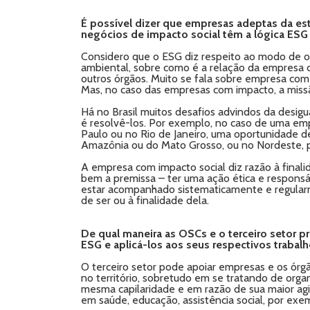
É possível dizer que empresas adeptas da es
negócios de impacto social têm a lógica ES
Considero que o ESG diz respeito ao modo de o
ambiental, sobre como é a relação da empresa
outros órgãos. Muito se fala sobre empresa com 
Mas, no caso das empresas com impacto, a missã
Há no Brasil muitos desafios advindos da desig
é resolvê-los. Por exemplo, no caso de uma emp
Paulo ou no Rio de Janeiro, uma oportunidade de
Amazônia ou do Mato Grosso, ou no Nordeste, po
A empresa com impacto social diz razão à final
bem a premissa – ter uma ação ética e responsá
estar acompanhado sistematicamente e regularm
de ser ou à finalidade dela.
De qual maneira as OSCs e o terceiro setor 
ESG e aplicá-los aos seus respectivos trabal
O terceiro setor pode apoiar empresas e os órgã
no território, sobretudo em se tratando de org
mesma capilaridade e em razão de sua maior ag
em saúde, educação, assistência social, por exe