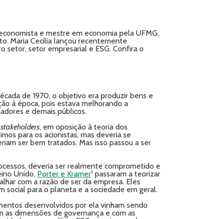
s, economista e mestre em economia pela UFMG,
to. Maria Cecilia lançou recentemente
iro setor, setor empresarial e ESG. Confira o
ada de 1970, o objetivo era produzir bens e
ção à época, pois estava melhorando a
adores e demais públicos.
s
stakeholders
, em oposição à teoria dos
ssimos para os acionistas, mas deveria se
iam ser bem tratados. Mas isso passou a ser
rocessos, deveria ser realmente comprometido e
eino Unido,
Porter e Kramer
¹ passaram a teorizar
alhar com a razão de ser da empresa. Eles
m social para o planeta e a sociedade em geral.
imentos desenvolvidos por ela vinham sendo
com as dimensões de governança e com as