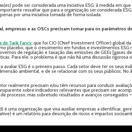
ras(es) pode ser considerada uma iniciativa ESG, à medida em que 
 importante ressaltar que para a organização ser considerada ESG
 apenas por uma iniciativa tomada de forma isolada.
l, empresas e as OSCs precisam tomar para os parâmetros de
a de Tarik Fancy
, que foi CIO (Chief Investment Officer) global d
mo placebo, que o crescimento em fundos e investimentos ESG
s governos de regulação e taxação das emissões de GEEs [gases de
ticas. Para ele, o problema é que não há uma discussão rigorosa
para avaliar ESG é o primeiro passo. Cada setor deve ter os seus i
mensão ambiental, e de se relacionar com os seus públicos. No âm
etor realmente precisam e/ou têm recursos para conduzir avalia
transparente sobre indicadores relevantes que precisam ser aco
de processo, mas sobretudo resultados e avanços conseguidos – e
) é uma organização que visa auxiliar empresas a identificar, gere
tiative) é um relatório para descrição de riscos e impactos socioa