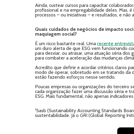
Ainda, custear cursos para capacitar colaborado
profissional e na empregabilidade deles. Mas, é
processos – ou iniciativas – e resultados, e não
Quais cuidados de negócios de impacto socia
maquiagem social?
É um risco bastante real. Uma
recente entrevist
um duro alerta de que ESG vem funcionando co
para desviar, ou atrasar, uma atuação séria do
para combater a aceleração das mudanças climá
Acredito que definir e acordar critérios claros 
modo de operar, sobretudo em se tratando da di
estão fazendo esforços nesse sentido.
Poucas empresas ou organizações do terceiro s
cada organização fazer uma discussão séria e 
ESG. Mais fundamental, não apenas indicadores 
¹Sasb (Sustainability Accounting Standards Board
sustentabilidade. Já o GRI (Global Reporting Ini