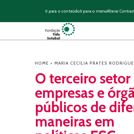
Ir para o conteúdo
Ir para o menu
Alterar Contras
HOME
>
MARIA CECÍLIA PRATES RODRIGU
O terceiro setor
empresas e órg
públicos de dife
maneiras em