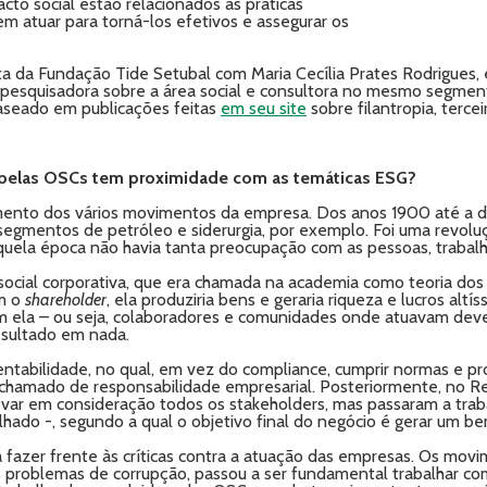
to social estão relacionados às práticas
 atuar para torná-los efetivos e assegurar os
ta da Fundação Tide Setubal com Maria Cecília Prates Rodrigue
 pesquisadora sobre a área social e consultora no mesmo segmen
 baseado em publicações feitas
em seu site
sobre filantropia, terce
 pelas OSCs tem proximidade com as temáticas ESG?
nto dos vários movimentos da empresa. Dos anos 1900 até a déc
segmentos de petróleo e siderurgia, por exemplo. Foi uma revolu
quela época não havia tanta preocupação com as pessoas, trabalh
social corporativa, que era chamada na academia como teoria do
om o
shareholder
, ela produziria bens e geraria riqueza e lucros altí
m ela – ou seja, colaboradores e comunidades onde atuavam dever
esultado em nada.
ntabilidade, no qual, em vez do compliance, cumprir normas e p
 chamado de responsabilidade empresarial. Posteriormente, no R
var em consideração todos os stakeholders, mas passaram a trab
lhado -, segundo a qual o objetivo final do negócio é gerar um be
fazer frente às críticas contra a atuação das empresas. Os mov
os problemas de corrupção, passou a ser fundamental trabalhar 