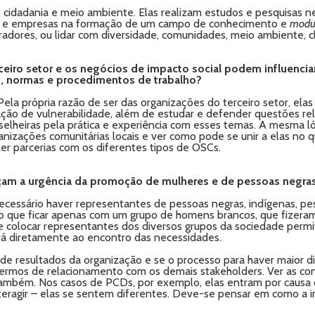
, cidadania e meio ambiente. Elas realizam estudos e pesquisas 
os e empresas na formação de um campo de conhecimento e
modu
radores, ou lidar com diversidade, comunidades, meio ambiente, cl
rceiro setor e os negócios de impacto social podem influenc
no, normas e procedimentos de trabalho?
la própria razão de ser das organizações do terceiro setor, ela
ão de vulnerabilidade, além de estudar e defender questões relac
elheiras pela prática e experiência com esses temas. A mesma l
anizações comunitárias locais e ver como pode se unir a elas no 
azer parcerias com os diferentes tipos de OSCs.
çam a urgência da promoção de mulheres e de pessoas negras
ecessário haver representantes de pessoas negras, indígenas, pe
do que ficar apenas com um grupo de homens brancos, que fizeram 
ue colocar representantes dos diversos grupos da sociedade perm
vá diretamente ao encontro das necessidades.
s de resultados da organização e se o processo para haver maior 
termos de relacionamento com os demais stakeholders. Ver as co
mbém. Nos casos de PCDs, por exemplo, elas entram por causa d
teragir – elas se sentem diferentes. Deve-se pensar em como a in