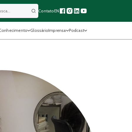
Contato
EN
Buscar
Conhecimento
Glossário
Imprensa
Podcast