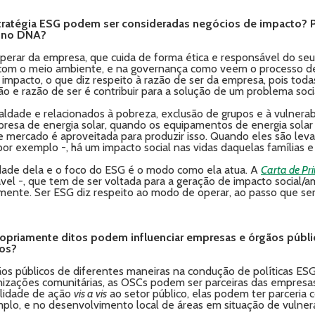
tratégia ESG podem ser consideradas negócios de impacto? Po
G no DNA?
perar da empresa, que cuida de forma ética e responsável do se
 com o meio ambiente, e na governança como veem o processo d
impacto, o que diz respeito à razão de ser da empresa, pois toda
o e razão de ser é contribuir para a solução de um problema soc
ualdade e relacionados à pobreza, exclusão de grupos e à vulnera
resa de energia solar, quando os equipamentos de energia solar 
 mercado é aproveitada para produzir isso. Quando eles são leva
r exemplo -, há um impacto social nas vidas daquelas famílias e
idade dela e o foco do ESG é o modo como ela atua. A
Carta de Pri
vel -, que tem de ser voltada para a geração de impacto social/a
ente. Ser ESG diz respeito ao modo de operar, ao passo que ser
propriamente ditos podem influenciar empresas e órgãos públ
hos?
os públicos de diferentes maneiras na condução de políticas ESG
anizações comunitárias, as OSCs podem ser parceiras das empresas
ilidade de ação
vis a vis
ao setor público, elas podem ter parceria 
mplo, e no desenvolvimento local de áreas em situação de vulnera