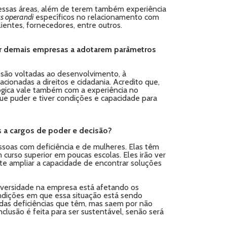
nessas áreas, além de terem também experiência
s operandi
específicos no relacionamento com
ientes, fornecedores, entre outros.
iar demais empresas a adotarem parâmetros
s são voltadas ao desenvolvimento, à
ionadas a direitos e cidadania. Acredito que,
ógica vale também com a experiência no
que puder e tiver condições e capacidade para
 a cargos de poder e decisão?
ssoas com deficiência e de mulheres. Elas têm
curso superior em poucas escolas. Eles irão ver
ite ampliar a capacidade de encontrar soluções
diversidade na empresa está afetando os
ndições em que essa situação está sendo
as deficiências que têm, mas saem por não
clusão é feita para ser sustentável, senão será