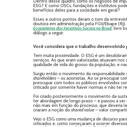
Dentro desse quadro, como os negócios de impac
ESG? E como OSCs, fundações e institutos podem
benefícios deles para a sociedade em geral?
Esses e outros pontos deram o tom da entrevis
doutora em administração pela FGV/Ebape (RJ),
Ecossistema das Iniciativas Sociais no Brasil
, livro
diálogo a seguir.
Você considera que o trabalho desenvolvido
Tem muita proximidade. O ESG é um desdobrame
serviços. As que eram valorizadas atuavam nos 
qualidade de vida do grosso da população, e na
Surgiu então o movimento da responsabilidade 
shareholders
– os acionistas. Ao se preocupar c
preocupar com todos os públicos envolvidos co
criticado por somente haver normas e não ter r
Foi criado posteriormente o movimento da suste
ter abordagem de longo prazo – e passou a ser
não mais em função do processo, que deveria le
criaram a noção do
shared value
– valor comparti
Vejo o ESG como uma mudança de discurso para 
criticados e, como começaram a ocorrer divers