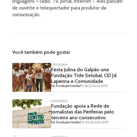
linguagens – rádio, TV, jornal, internet -, eles passam
de ouvinte e telespectador para produtor da
comunicação.
Você também pode gostar
CATEGORIA
Festa Julina do Galpão une
Fundação Tide Setubal, CEI Jd.
Lapenna e Comunidade
De Fundação Setubal
11 de julho de 2013
CATEGORIA
Fundação apoia a Rede de
Jornalistas das Periferias pelo
terceiro ano consecutivo
De Fundação Setubal
23 de abril de 2019