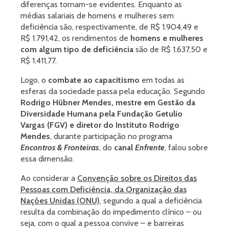
diferenças tornam-se evidentes. Enquanto as
médias salariais de homens e mulheres sem
deficiência são, respectivamente, de R$ 1.904,49 e
R$ 1.791,42, os rendimentos de
homens e mulheres
com algum tipo de deficiência
são de R$ 1.637,50 e
R$ 1.411,77.
Logo, o
combate ao capacitismo
em todas as
esferas da sociedade passa pela educação. Segundo
Rodrigo Hübner Mendes, mestre em Gestão da
Diversidade Humana pela Fundação Getulio
Vargas (FGV) e diretor do Instituto Rodrigo
Mendes
, durante participação no programa
Encontros & Fronteiras
, do
canal
Enfrente
, falou sobre
essa dimensão.
Ao considerar a
Convenção sobre os Direitos das
Pessoas com Deficiência, da Organização das
Nações Unidas (ONU)
, segundo a qual a deficiência
resulta da combinação do impedimento clínico – ou
seja, com o qual a pessoa convive – e barreiras