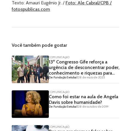
Texto: Amauri Eugênio Jr. /
Foto: Ale Cabral/CPB /
fotospublicas.com
Você também pode gostar
COMUNICAçãO
13º Congresso Gife reforça a
urgência de desconcentrar poder,
conhecimento e riquezas para
De Fundação Setubal
28 de maio de 2025
promover equidade
COMUNICAçãO
Como foi estar na aula de Angela
Davis sobre humanidade?
De Fundação Setubal
28 de outubro de 2019
COMUNICAçãO