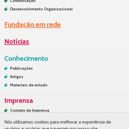
Comunicação
Desenvolvimento Organizacional
Fundação em rede
Notícias
Conhecimento
Publicações
Artigos
Materiais de estudo
Imprensa
Contato de Imprensa
Releases
Nós utilizamos cookies para melhorar a experiência de
Na mídia
usuários e usuárias que navegam por nosso site.