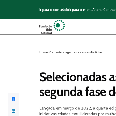
Ir para o conteúdo
Ir para o menu
Alterar Contras
Home
>
Fomento a agentes e causas
>
Notícias
Selecionadas as
segunda fase do
Facebook
Lançada em março de 2022, a quarta ediçã
LinkedIn
iniciativas criadas e/ou lideradas por mu