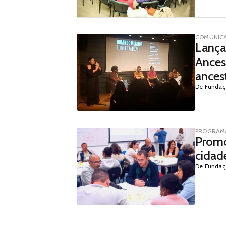
COMUNIC
Lança
Ancest
ances
De Fundaç
PROGRAMA
Promo
cidad
De Fundaç