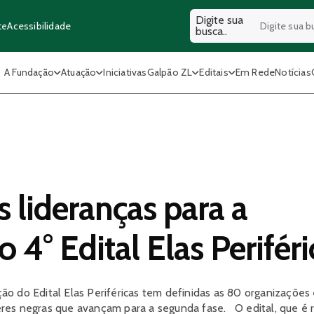
Digite sua
Acessibilidade
te
busca..
A Fundação
Atuação
Iniciativas
Galpão ZL
Editais
Em Rede
Notícias
 lideranças para a
 4° Edital Elas Periféri
o do Edital Elas Periféricas tem definidas as 80 organizações
lheres negras que avançam para a segunda fase. O edital, que é 