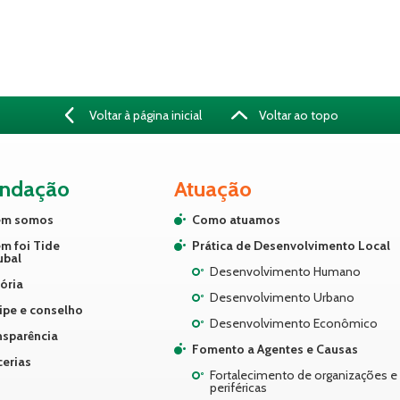
Voltar à página inicial
Voltar ao topo
undação
Atuação
m somos
Como atuamos
m foi Tide
Prática de Desenvolvimento Local
ubal
Desenvolvimento Humano
ória
Desenvolvimento Urbano
ipe e conselho
Desenvolvimento Econômico
nsparência
Fomento a Agentes e Causas
cerias
Fortalecimento de organizações e 
periféricas