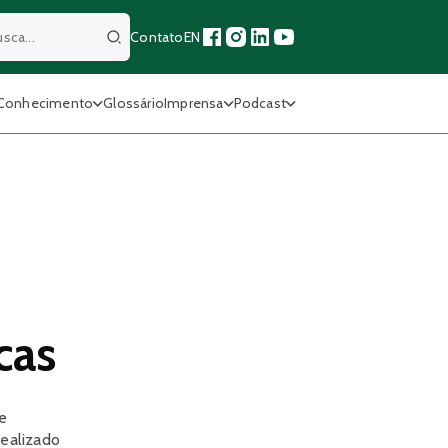
Contato
EN
Buscar
Conhecimento
Glossário
Imprensa
Podcast
cas
 e
realizado