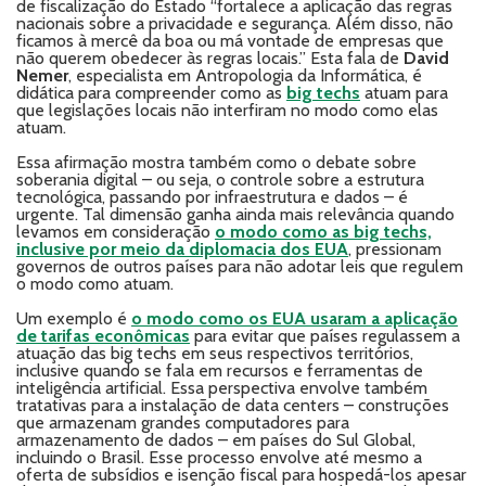
de fiscalização do Estado “fortalece a aplicação das regras
nacionais sobre a privacidade e segurança. Além disso, não
ficamos à mercê da boa ou má vontade de empresas que
não querem obedecer às regras locais.” Esta fala de
David
Nemer
, especialista em Antropologia da Informática, é
didática para compreender como as
big techs
atuam para
que legislações locais não interfiram no modo como elas
atuam.
Essa afirmação mostra também como o debate sobre
soberania digital – ou seja, o controle sobre a estrutura
tecnológica, passando por infraestrutura e dados – é
urgente. Tal dimensão ganha ainda mais relevância quando
levamos em consideração
o modo como as big techs,
inclusive por meio da diplomacia dos EUA
, pressionam
governos de outros países para não adotar leis que regulem
o modo como atuam.
Um exemplo é
o modo como os EUA usaram a aplicação
de tarifas econômicas
para evitar que países regulassem a
atuação das big techs em seus respectivos territórios,
inclusive quando se fala em recursos e ferramentas de
inteligência artificial. Essa perspectiva envolve também
tratativas para a instalação de data centers – construções
que armazenam grandes computadores para
armazenamento de dados – em países do Sul Global,
incluindo o Brasil. Esse processo envolve até mesmo a
oferta de subsídios e isenção fiscal para hospedá-los apesar