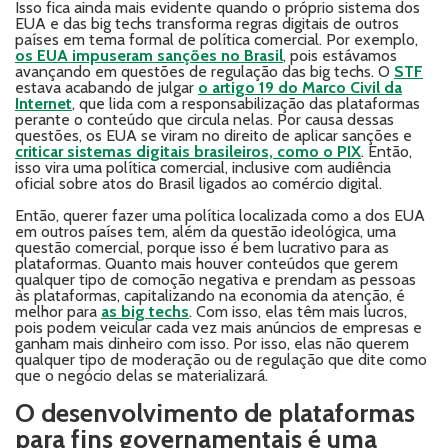
Isso fica ainda mais evidente quando o próprio sistema dos
EUA e das big techs transforma regras digitais de outros
países em tema formal de política comercial. Por exemplo,
os EUA impuseram sanções no Brasil
, pois estávamos
avançando em questões de regulação das big techs. O
STF
estava acabando de julgar
o artigo 19 do Marco Civil da
Internet
, que lida com a responsabilização das plataformas
perante o conteúdo que circula nelas. Por causa dessas
questões, os EUA se viram no direito de aplicar sanções e
criticar sistemas digitais brasileiros, como o PIX
. Então,
isso vira uma política comercial, inclusive com audiência
oficial sobre atos do Brasil ligados ao comércio digital.
Então, querer fazer uma política localizada como a dos EUA
em outros países tem, além da questão ideológica, uma
questão comercial, porque isso é bem lucrativo para as
plataformas. Quanto mais houver conteúdos que gerem
qualquer tipo de comoção negativa e prendam as pessoas
às plataformas, capitalizando na economia da atenção, é
melhor para
as big techs
. Com isso, elas têm mais lucros,
pois podem veicular cada vez mais anúncios de empresas e
ganham mais dinheiro com isso. Por isso, elas não querem
qualquer tipo de moderação ou de regulação que dite como
que o negócio delas se materializará.
O desenvolvimento de plataformas
para fins governamentais é uma