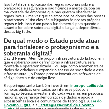
Isso fortalece a aplicação das regras nacionais sobre a
privacidade e segurança e não ficamos à mercê da boa ou
má vontade de empresas que não querem obedecer às
regras locais. Uma vez que sejamos nós os donos das nossas
plataformas, aí sim elas são subjugadas às nossas próprias
regras e leis. Isso é um passo fundamental para quando o
assunto for sobre soberania digital e largar a dependência
dessas big techs.
De qual modo o Estado pode atuar
para fortalecer o protagonismo e a
soberania digital?
David Nemer:
Além de propor infraestrutura do Estado, em
que é soberano para definir como a infraestrutura será
montada e operacionalizada – ou seja, como armazenará os
dados de cidadãos e expandir o acesso da sociedade a essa
infraestrutura -, o Estado precisa investir em softwares de
código aberto e de código livre.
É superimportante também investir em
interoperabilidade
,
compras públicas orientadas ao interesse público e
formação técnica, investimento cada vez mais em pesquisa
nacional, governança democrática de dados e apoio a
ecossistemas locais e comunitários de tecnologia. A
Lei do
Governo Digital
e a
Estratégia Nacional de Governo
Digital
já apontam para a coordenação federativa, a