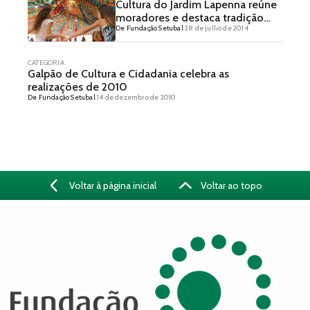
Cultura do Jardim Lapenna reúne
moradores e destaca tradição
De Fundação Setubal
28 de julho de 2014
caipira
CATEGORIA
Galpão de Cultura e Cidadania celebra as
realizações de 2010
De Fundação Setubal
14 de dezembro de 2010
Voltar à página inicial
Voltar ao topo