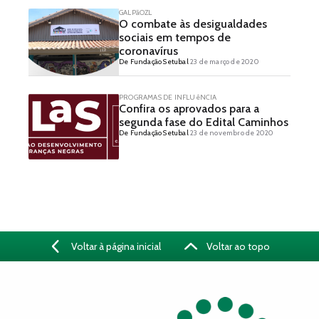
GALPãOZL
O combate às desigualdades
sociais em tempos de
coronavírus
De Fundação Setubal
23 de março de 2020
PROGRAMAS DE INFLUêNCIA
Confira os aprovados para a
segunda fase do Edital Caminhos
De Fundação Setubal
23 de novembro de 2020
Voltar à página inicial
Voltar ao topo