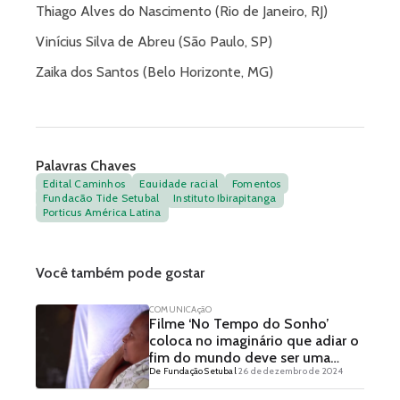
Thiago Alves do Nascimento (Rio de Janeiro, RJ)
Vinícius Silva de Abreu (São Paulo, SP)
Zaika dos Santos (Belo Horizonte, MG)
Palavras Chaves
Edital Caminhos
Equidade racial
Fomentos
Fundação Tide Setubal
Instituto Ibirapitanga
Porticus América Latina
Você também pode gostar
COMUNICAçãO
Filme ‘No Tempo do Sonho’
coloca no imaginário que adiar o
fim do mundo deve ser uma
De Fundação Setubal
26 de dezembro de 2024
meta real