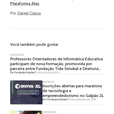
Plataforma Alas
.
Por
Daniel Ciasca
Você também pode gostar
CATEGORIA
Professores Orientadores de Informática Educativa
participam de nova formação, promovida por
parceria entre Fundação Tide Setubal e Diretoria
De Fundação Setubal
13 de junho de 2014
Regional de Ensino São Miguel
GALPãOZL
Inscrições abertas para maratona
de tecnologia e
empreendedorismo no Galpão ZL
De Fundação Setubal
25 de setembro de 2019
CATEGORIA