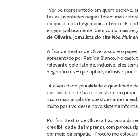
“Ver-se representado em quem escreve, e
faz as juventudes negras terem mais refer
do que a mídia hegemônica oferece. E, port
engajar politicamente, bem como mais segur
de Oliveira, jornalista do site
Nós, Mulhere
A fala de Beatriz de Oliveira sobre o pap
apresentado por Patrícia Blanco. No caso, t
relevante pelo fato de, inclusive, eles tor
hegemônicos – que optam, inclusive, por n
“A diversidade, pluralidade e quantidade d
possibilidade de baixo investimento propo
muito mais ampla de questões antes invisibi
muito positivo desse novo sistema informa
Por fim, Beatriz de Oliveira traz outra di
credibilidade da imprensa
com parcela sig
por meio da empatia. “Procuro me colocar n