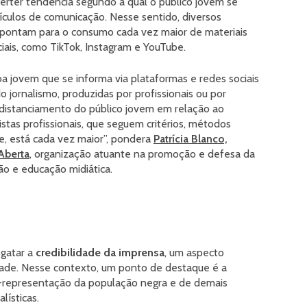
verter tendência segundo a qual o público jovem se
ículos de comunicação. Nesse sentido, diversos
apontam para o consumo cada vez maior de materiais
iais, como TikTok, Instagram e YouTube.
oa jovem que se informa via plataformas e redes sociais
 jornalismo, produzidas por profissionais ou por
 distanciamento do público jovem em relação ao
stas profissionais, que seguem critérios, métodos
e, está cada vez maior”, pondera
Patrícia Blanco,
 Aberta
, organização atuante na promoção e defesa da
ão e educação midiática.
sgatar a
credibilidade da imprensa
, um aspecto
ade. Nesse contexto, um ponto de destaque é a
b-representação da população negra e de demais
lísticas.