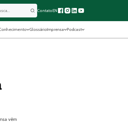
Contato
EN
Buscar
Conhecimento
Glossário
Imprensa
Podcast
a
rensa vêm