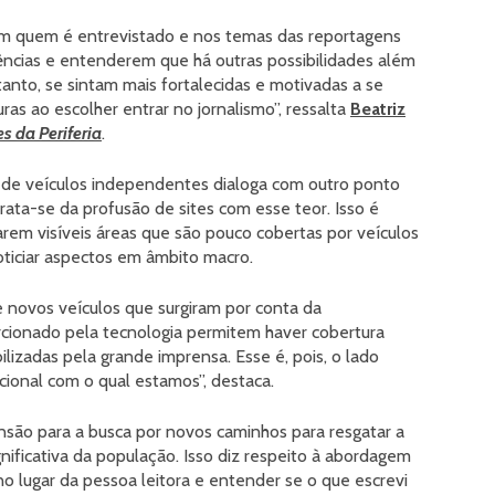
m quem é entrevistado e nos temas das reportagens
ências e entenderem que há outras possibilidades além
anto, se sintam mais fortalecidas e motivadas a se
as ao escolher entrar no jornalismo”, ressalta
Beatriz
s da Periferia
.
el de veículos independentes dialoga com outro ponto
rata-se da profusão de sites com esse teor. Isso é
narem visíveis áreas que são pouco cobertas por veículos
oticiar aspectos em âmbito macro.
e novos veículos que surgiram por conta da
rcionado pela tecnologia permitem haver cobertura
lizadas pela grande imprensa. Esse é, pois, o lado
cional com o qual estamos”, destaca.
mensão para a busca por novos caminhos para resgatar a
nificativa da população. Isso diz respeito à abordagem
o lugar da pessoa leitora e entender se o que escrevi