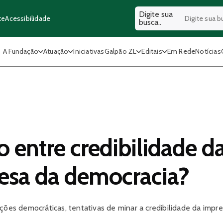
Digite sua
Acessibilidade
te
busca..
A Fundação
Atuação
Iniciativas
Galpão ZL
Editais
Em Rede
Notícias
o entre credibilidade d
esa da democracia?
ições democráticas, tentativas de minar a credibilidade da imp