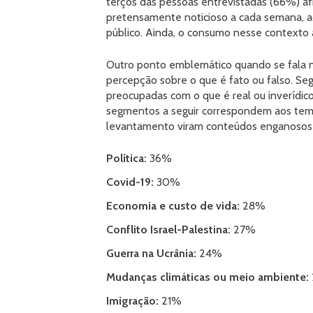
terços das pessoas entrevistadas (66%) af
pretensamente noticioso a cada semana, 
público. Ainda, o consumo nesse contexto
Outro ponto emblemático quando se fala 
percepção sobre o que é fato ou falso. S
preocupadas com o que é real ou inverídic
segmentos a seguir correspondem aos tem
levantamento viram conteúdos enganosos 
Política:
36%
Covid-19:
30%
Economia e custo de vida:
28%
Conflito Israel-Palestina:
27%
Guerra na Ucrânia:
24%
Mudanças climáticas ou meio ambiente:
Imigração:
21%