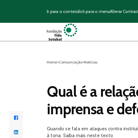
Ir para o conteúdo
Ir para o menu
Alterar Contras
Home
>
Comunicação
>
Notícias
Qual é a relaçã
imprensa e def
Facebook
Quando se fala em ataques contra institu
LinkedIn
à tona. Saiba mais neste texto