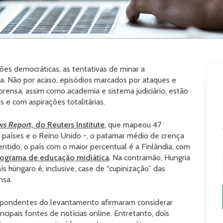
ões democráticas, as tentativas de minar a
a. Não por acaso, episódios marcados por ataques e
rensa, assim como academia e sistema judiciário, estão
 e com aspirações totalitárias.
ews Repor
t, do Reuters Institute
, que mapeou 47
6 países e o Reino Unido -, o patamar médio de crença
entido, o país com o maior percentual é a Finlândia, com
ograma de educação midiática
. Na contramão, Hungria
s húngaro é, inclusive, case de “cupinização” das
nsa.
pondentes do levantamento afirmaram considerar
incipais fontes de notícias online. Entretanto, dois