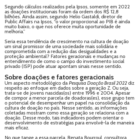
Segundo cálculos realizados pela Ipsos, somente em 2022
as doações institucionais foram da ordem dos R$ 12,8
bilhões. Ainda assim, segundo Helio Gastaldi, diretor de
Public Affairs na Ipsos, “o valor proporcional ao PIB é ainda
muito baixo, o que nos oferece muita oportunidade de
melhoria.”
Seria essa tendência de crescimento na cultura de doação
um sinal promissor de uma sociedade mais solidária e
comprometida com a redução das desigualdades e a
proteção ambiental? Fatores geracionais e mudanças no
entendimento de como o campo do investimento social
privado (ISP) pode atuar apontam sinais nesse sentido.
Sobre doações e fatores geracionais
Um aspecto metodológico da
Pesquisa Doação Brasil 2022
diz
respeito ao enfoque em dados sobre a geração Z. Ou seja,
trata-se de jovens nascidas(os) entre 1996 e 2004. Apesar
de compor a menor parcela de doadoras(es), esse grupo tem
o potencial de desempenhar um papel na consolidação da
cultura de doação no país. Nesse sentido, as informações
coletadas mostram como essa geração se relaciona com a
doação. Desse modo, tais indicadores podem orientar o
desenvolvimento de estratégias para envolvê-la de maneira
mais eficaz.
No que tange a essa parcela, Renata Bourroul, consultora