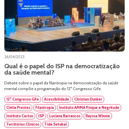
26/04/2023
Qual é o papel do ISP na democratização
da saúde mental?
Debate sobre o papel da filantropia na democratização da saúde
mental compõe a programação do 12° Congresso Gife.
12° Congresso Gife
Acessibilidade
Christian Dunker
Clélia Prestes
Filantropia
Instituto AMMA Psique e Negritude
Instituto Cactus
ISP
Luciana Barrancos
Rayssa Winnie
Territórios Clínicos
Tide Setubal