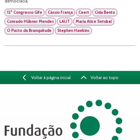
democracia.
12° Congresso Gife
Cássio França
Ceert
Cida Bento
Conrado Hübner Mendes
LAUT
Maria Alice Setubal
O Pacto da Branquitude
Stephen Hawkins
Voltar à página inicial
Voltar ao topo