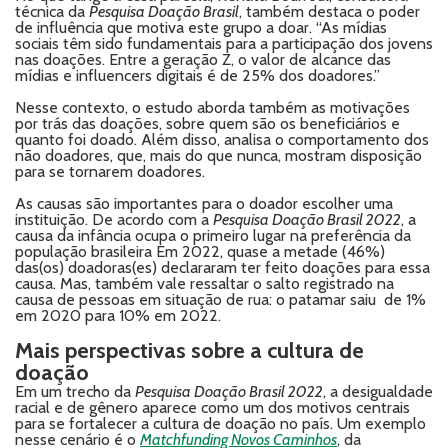
técnica da
Pesquisa Doação Brasil
, também destaca o poder
de influência que motiva este grupo a doar. “As mídias
sociais têm sido fundamentais para a participação dos jovens
nas doações. Entre a geração Z, o valor de alcance das
mídias e influencers digitais é de 25% dos doadores.”
Nesse contexto, o estudo aborda também as motivações
por trás das doações, sobre quem são os beneficiários e
quanto foi doado. Além disso, analisa o comportamento dos
não doadores, que, mais do que nunca, mostram disposição
para se tornarem doadores.
As causas são importantes para o doador escolher uma
instituição. De acordo com a
Pesquisa Doação Brasil 2022
, a
causa da infância ocupa o primeiro lugar na preferência da
população brasileira Em 2022, quase a metade (46%)
das(os) doadoras(es) declararam ter feito doações para essa
causa. Mas, também vale ressaltar o salto registrado na
causa de pessoas em situação de rua: o patamar saiu de 1%
em 2020 para 10% em 2022.
Mais perspectivas sobre a cultura de
doação
Em um trecho da
Pesquisa Doação Brasil 2022
, a desigualdade
racial e de gênero aparece como um dos motivos centrais
para se fortalecer a cultura de doação no país. Um exemplo
nesse cenário é o
Matchfunding Novos Caminhos
, da