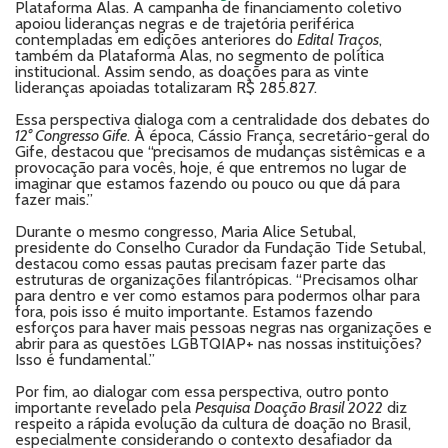
Plataforma Alas. A campanha de financiamento coletivo
apoiou lideranças negras e de trajetória periférica
contempladas em edições anteriores do
Edital Traços
,
também da Plataforma Alas, no segmento de política
institucional. Assim sendo, as doações para as vinte
lideranças apoiadas totalizaram R$ 285.827.
Essa perspectiva dialoga com a centralidade dos debates do
12° Congresso Gife
. À época, Cássio França, secretário-geral do
Gife, destacou que “precisamos de mudanças sistêmicas e a
provocação para vocês, hoje, é que entremos no lugar de
imaginar que estamos fazendo ou pouco ou que dá para
fazer mais.”
Durante o mesmo congresso, Maria Alice Setubal,
presidente do Conselho Curador da Fundação Tide Setubal,
destacou como essas pautas precisam fazer parte das
estruturas de organizações filantrópicas. “Precisamos olhar
para dentro e ver como estamos para podermos olhar para
fora, pois isso é muito importante. Estamos fazendo
esforços para haver mais pessoas negras nas organizações e
abrir para as questões LGBTQIAP+ nas nossas instituições?
Isso é fundamental.”
Por fim, ao dialogar com essa perspectiva, outro ponto
importante revelado pela
Pesquisa Doação Brasil 2022
diz
respeito a rápida evolução da cultura de doação no Brasil,
especialmente considerando o contexto desafiador da