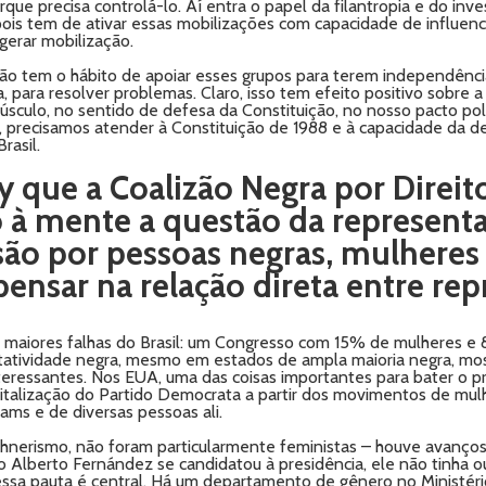
ue precisa controlá-lo. Aí entra o papel da filantropia e do inve
pois tem de ativar essas mobilizações com capacidade de influenci
gerar mobilização.
não tem o hábito de apoiar esses grupos para terem independência
 para resolver problemas. Claro, isso tem efeito positivo sobre a
úsculo, no sentido de defesa da Constituição, no nosso pacto pol
ha, precisamos atender à Constituição de 1988 e à capacidade da de
rasil.
y que a Coalizão Negra por Direit
io à mente a questão da represent
são por pessoas negras, mulheres
pensar na relação direta entre rep
 maiores falhas do Brasil: um Congresso com 15% de mulheres e 
tatividade negra, mesmo em estados de ampla maioria negra, mos
ressantes. Nos EUA, uma das coisas importantes para bater o pro
talização do Partido Democrata a partir dos movimentos de mulh
ams e de diversas pessoas ali.
rchnerismo, não foram particularmente feministas – houve avanços
Alberto Fernández se candidatou à presidência, ele não tinha o
ssa pauta é central. Há um departamento de gênero no Ministéri