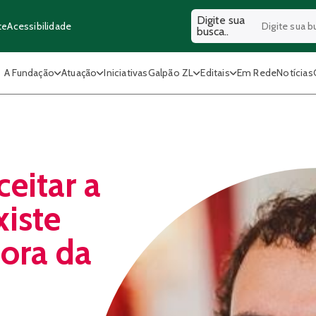
Digite sua
Acessibilidade
te
busca..
A Fundação
Atuação
Iniciativas
Galpão ZL
Editais
Em Rede
Notícias
eitar a
xiste
ora da