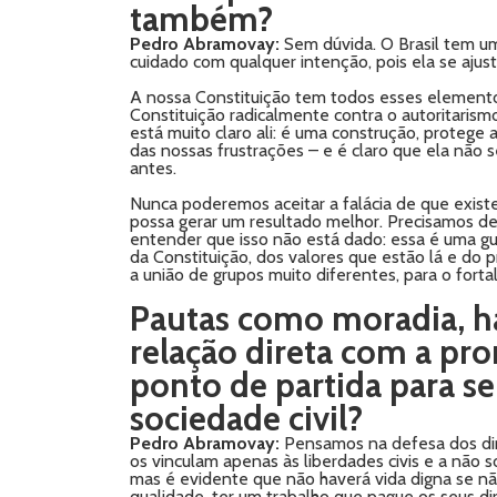
também?
Pedro Abramovay:
Sem dúvida. O Brasil tem um
cuidado com qualquer intenção, pois ela se ajust
A nossa Constituição tem todos esses elementos:
Constituição radicalmente contra o autoritarism
está muito claro ali: é uma construção, protege
das nossas frustrações – e é claro que ela não
antes.
Nunca poderemos aceitar a falácia de que exist
possa gerar um resultado melhor. Precisamos de
entender que isso não está dado: essa é uma gu
da Constituição, dos valores que estão lá e do 
a união de grupos muito diferentes, para o forta
Pautas como moradia, ha
relação direta com a pr
ponto de partida para se
sociedade civil?
Pedro Abramovay:
Pensamos na defesa dos dir
os vinculam apenas às liberdades civis e a não s
mas é evidente que não haverá vida digna se nã
qualidade, ter um trabalho que pague os seus di