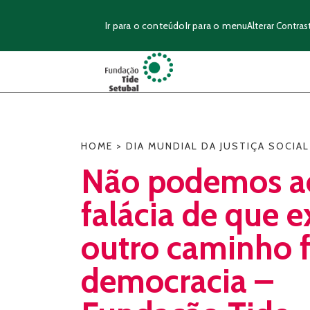
Ir para o conteúdo
Ir para o menu
Alterar Contras
HOME
>
DIA MUNDIAL DA JUSTIÇA SOCIAL
Não podemos ac
falácia de que e
outro caminho f
democracia –