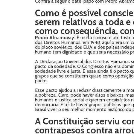
Confira a seguir o bate-papo com Pedro Abram
Como é possível conscien
serem relativos a toda e
como consequência, como 
Pedro Abramovay:
É muito curioso e até triste
dos Direitos Humanos, em 1948, aquilo era um co
do bloco soviético, dos EUA e dos países indepe
humano tem dignidade e que seria necessário pr
A Declaração Universal dos Direitos Humanos su
pacto da sociedade. O Congresso não era domina
sociedade livre e justa. E esse ainda é o pact
grupos que se constituem quase como oposição a 
pacto.
Esse pacto ajudou a reduzir drasticamente a mort
a pobreza. Claro, pode haver altos e baixos, m
humanos e justiça social e querem encaixá-los
democracia. É triste haver grupos políticos que 
Brasil viver o seu melhor momento histórico do p
A Constituição serviu co
contrapesos contra arrou