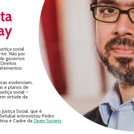
ta
ay
stiça social
nte. Não por
 de governos
Direitos
 elementos
icas evidenciam,
as e planos de
stiça social –
em virtude da
Justiça Social, que é
Setubal entrevistou Pedro
tina e Caribe da
Open Society