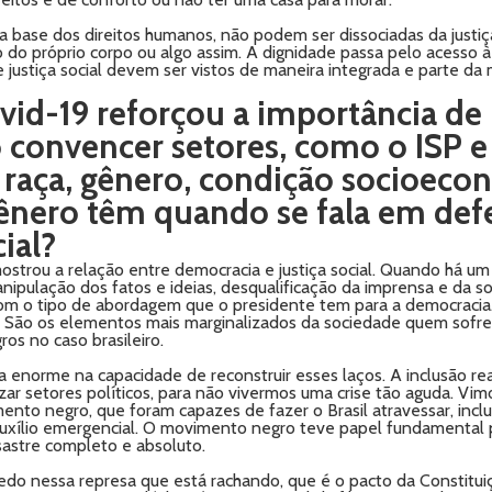
 a base dos direitos humanos, não podem ser dissociadas da justiç
 do próprio corpo ou algo assim. A dignidade passa pelo acesso à 
e justiça social devem ser vistos de maneira integrada e parte da
-19 reforçou a importância de lut
nvencer setores, como o ISP e a 
 raça, gênero, condição socioeco
gênero têm quando se fala em defe
ial?
strou a relação entre democracia e justiça social. Quando há um 
anipulação dos fatos e ideias, desqualificação da imprensa e da so
com o tipo de abordagem que o presidente tem para a democracia.
os. São os elementos mais marginalizados da sociedade quem sofr
ros no caso brasileiro.
ira enorme na capacidade de reconstruir esses laços. A inclusão re
ar setores políticos, para não vivermos uma crise tão aguda. Vim
nto negro, que foram capazes de fazer o Brasil atravessar, incl
xílio emergencial. O movimento negro teve papel fundamental p
esastre completo e absoluto.
edo nessa represa que está rachando, que é o pacto da Constituiç