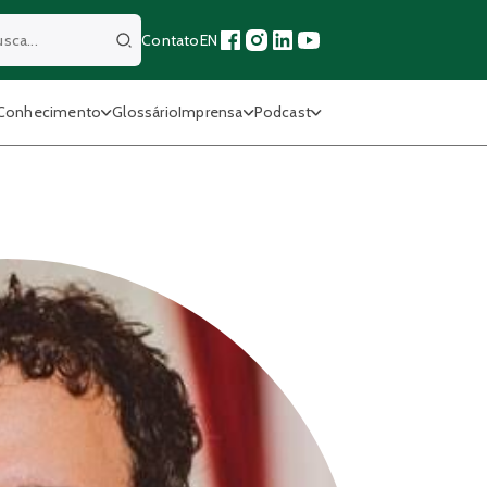
Contato
EN
Buscar
Conhecimento
Glossário
Imprensa
Podcast