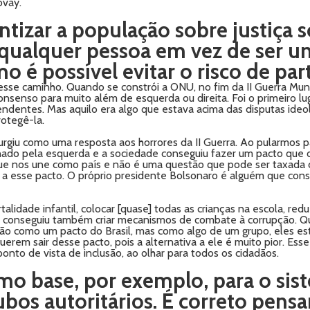
ovay.
tizar a população sobre justiça s
 qualquer pessoa em vez de ser um
é possível evitar o risco de part
 esse caminho. Quando se constrói a ONU, no fim da II Guerra Mund
nsenso para muito além de esquerda ou direita. Foi o primeiro lug
ndentes. Mas aquilo era algo que estava acima das disputas ideol
otegê-la.
rgiu como uma resposta aos horrores da II Guerra. Ao pularmos pa
do pela esquerda e a sociedade conseguiu fazer um pacto que ol
o que nos une como país e não é uma questão que pode ser taxada 
esse pacto. O próprio presidente Bolsonaro é alguém que construi
alidade infantil, colocar [quase] todas as crianças na escola, red
as conseguiu também criar mecanismos de combate à corrupção. Q
 não como um pacto do Brasil, mas como algo de um grupo, eles e
querem sair desse pacto, pois a alternativa a ele é muito pior. Ess
onto de vista de inclusão, ao olhar para todos os cidadãos.
mo base, por exemplo, para o sist
bos autoritários. É correto pensa