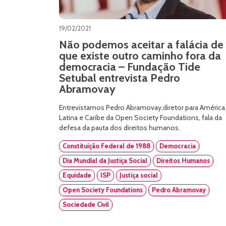
19/02/2021
Não podemos aceitar a falácia de
que existe outro caminho fora da
democracia – Fundação Tide
Setubal entrevista Pedro
Abramovay
Entrevistamos Pedro Abramovay,diretor para América
Latina e Caribe da Open Society Foundations, fala da
defesa da pauta dos direitos humanos.
Constituição Federal de 1988
Democracia
Dia Mundial da Justiça Social
Direitos Humanos
Equidade
ISP
Justiça social
Open Society Foundations
Pedro Abramovay
Sociedade Civil