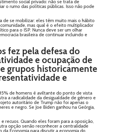
stimento social privado: não se trata de
ar o rumo das políticas públicas. Isso não pode
 de se mobilizar: eles têm muito mais o hábito
 comunidade, mas qual é o efeito multiplicador
ítico para o ISP. Nunca deve ser um olhar
mocracia brasileira de continuar incluindo e
os fez pela defesa do
atividade e ocupação de
 e grupos historicamente
resentatividade e
85% de homens é aviltante do ponto de vista
tra a radicalidade da desigualdade de gênero e
jeto autoritário de Trump não foi apenas o
eres e negro. Se Joe Biden ganhou na Geórgia,
 e recuos. Quando eles foram para a oposição,
utra opção senão reconhecer a centralidade
o da Economia para discutir a economia do