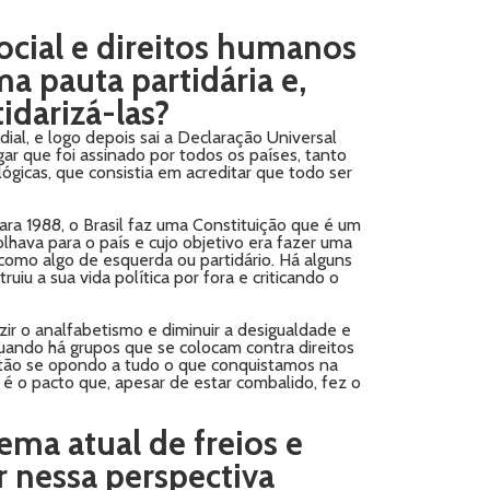
ocial e direitos humanos
a pauta partidária e,
idarizá-las?
ial, e logo depois sai a Declaração Universal
ar que foi assinado por todos os países, tanto
ógicas, que consistia em acreditar que todo ser
ra 1988, o Brasil faz uma Constituição que é um
hava para o país e cujo objetivo era fazer uma
como algo de esquerda ou partidário. Há alguns
u a sua vida política por fora e criticando o
uzir o analfabetismo e diminuir a desigualdade e
uando há grupos que se colocam contra direitos
stão se opondo a tudo o que conquistamos na
e é o pacto que, apesar de estar combalido, fez o
ema atual de freios e
r nessa perspectiva