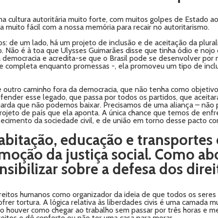
a cultura autoritária muito forte, com muitos golpes de Estado a
a muito fácil com a nossa memória para recair no autoritarismo.
 de um lado, há um projeto de inclusão e de aceitação da plural
o. Não é à toa que Ulysses Guimarães disse que tinha ódio e nojo
 a democracia e acredita-se que o Brasil pode se desenvolver por
 se completa enquanto promessas -, ela promoveu um tipo de inclu
e outro caminho fora da democracia, que não tenha como objetivo 
fender esse legado, que passa por todos os partidos, que aceita
arda que não podemos baixar. Precisamos de uma aliança – não p
projeto de país que ela aponta. A única chance que temos de enfre
lecimento da sociedade civil, e de união em torno desse pacto con
bitação, educação e transportes e
omoção da justiça social. Como a
nsibilizar sobre a defesa dos dir
eitos humanos como organizador da ideia de que todos os sere
ofrer tortura. A lógica relativa às liberdades civis é uma camada 
o houver como chegar ao trabalho sem passar por três horas e m
reitos e dê conforto ou não ter uma casa para morar.