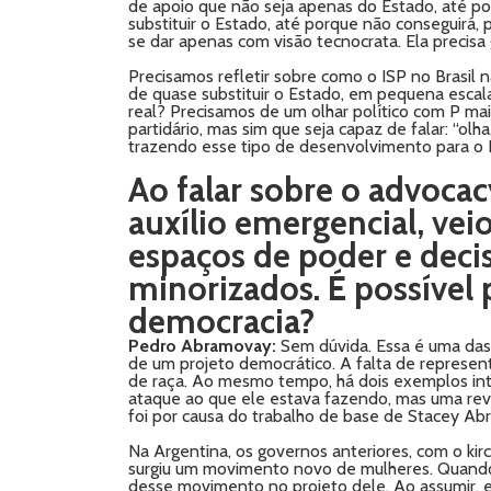
de apoio que não seja apenas do Estado, até porq
substituir o Estado, até porque não conseguirá, 
se dar apenas com visão tecnocrata. Ela precisa 
Precisamos refletir sobre como o ISP no Brasil 
de quase substituir o Estado, em pequena escala,
real? Precisamos de um olhar político com P mai
partidário, mas sim que seja capaz de falar: “ol
trazendo esse tipo de desenvolvimento para o B
Ao falar sobre o advocac
auxílio emergencial, ve
espaços de poder e deci
minorizados. É possível 
democracia?
Pedro Abramovay:
Sem dúvida. Essa é uma das
de um projeto democrático. A falta de represen
de raça. Ao mesmo tempo, há dois exemplos inte
ataque ao que ele estava fazendo, mas uma revi
foi por causa do trabalho de base de Stacey Abr
Na Argentina, os governos anteriores, com o ki
surgiu um movimento novo de mulheres. Quando 
desse movimento no projeto dele. Ao assumir, e