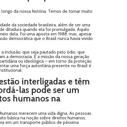
o longo da nossa história. Temos de tomar muito
idade da sociedade brasileira, além de ser uma
 de ditadura quando ela foi promulgada. Aquilo
 meio dela. Foi uma aposta em 1988, mas, apesar
são democrática que o Brasil nunca havia vivido
a inclusão, que seja pautado pelo ódio, que
ram a democracia. É a missão da nossa geração
artidária ou ideológica – em torno da proteção
ntar uma força autoritária presente no Brasil é
stitucional.
stão interligadas e têm
bordá-las pode ser um
eitos humanos na
s humanos merecem uma vida digna. As pessoas
muito básica na noção sobre direitos humanos,
eia em um transporte público de péssima