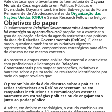
Vale destacar que o levantamento tem autoria de
Dayana
Morais da Cruz
, especialista em Políticas Públicas e
Diversidade. Dayana é também líder Sub-regional do Fórum
Permanente de Afrodescendentes da
Organização das
Nações Unidas (ONU)
e Senior Research Fellow no Irelgov.
Objetivos do paper
O levantamento
Relações Governamentais e Antirracismo:
há estratégia ou apenas discurso?
propõe-se a examinar o
grau de aplicação efetiva da agenda antirracista nas práticas
da área de
Relações Governamentais (RelGov)
. E, desse
modo, questiona também se as iniciativas vigentes
representam, de fato, compromissos estratégicos para além
do discurso nesse mesmo contexto.
Ao recorrer a etapas como análise documental e entrevistas
com profissionais e lideranças de
Relações
Governamentais
para mapear percepções, iniciativas e
barreiras sobre a pauta racial, os resultados identificados por
meio do paper revelam que:
O predomínio ainda é do discurso sobre a prática: as
ações antirracistas em RelGov concentram-se em
campanhas institucionais e comunicações externas,
raramente em estratégias políticas ou de engajamento
junto ao poder público.
A saber, em âmbito metodológico, o estudo combinou um
questionário aplicado a 50 empresas de diferentes setores