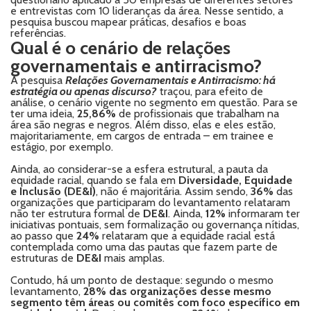
e entrevistas com 10 lideranças da área. Nesse sentido, a
pesquisa buscou mapear práticas, desafios e boas
referências.
Qual é o cenário de relações
governamentais e antirracismo?
A pesquisa
Relações Governamentais e Antirracismo: há
estratégia ou apenas discurso?
traçou, para efeito de
análise, o cenário vigente no segmento em questão. Para se
ter uma ideia,
25,86%
de profissionais que trabalham na
área são negras e negros. Além disso, elas e eles estão,
majoritariamente, em cargos de entrada – em trainee e
estágio, por exemplo.
Ainda, ao considerar-se a esfera estrutural, a pauta da
equidade racial, quando se fala em
Diversidade, Equidade
e Inclusão (DE&I)
, não é majoritária. Assim sendo,
36%
das
organizações que participaram do levantamento relataram
não ter estrutura formal de
DE&I
. Ainda,
12%
informaram ter
iniciativas pontuais, sem formalização ou governança nítidas,
ao passo que
24%
relataram que a equidade racial está
contemplada como uma das pautas que fazem parte de
estruturas de
DE&I
mais amplas.
Contudo, há um ponto de destaque: segundo o mesmo
levantamento,
28% das organizações desse mesmo
segmento têm áreas ou comitês com foco específico em