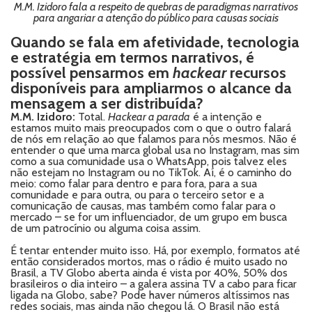
M.M. Izidoro fala a respeito de quebras de paradigmas narrativos
para angariar a atenção do público para causas sociais
Quando se fala em afetividade, tecnologia
e estratégia em termos narrativos, é
possível pensarmos em
hackear
recursos
disponíveis para ampliarmos o alcance da
mensagem a ser distribuída?
M.M. Izidoro:
Total.
Hackear a parada
é a intenção e
estamos muito mais preocupados com o que o outro falará
de nós em relação ao que falamos para nós mesmos. Não é
entender o que uma marca global usa no Instagram, mas sim
como a sua comunidade usa o WhatsApp, pois talvez eles
não estejam no Instagram ou no TikTok. Aí, é o caminho do
meio: como falar para dentro e para fora, para a sua
comunidade e para outra, ou para o terceiro setor e a
comunicação de causas, mas também como falar para o
mercado – se for um influenciador, de um grupo em busca
de um patrocínio ou alguma coisa assim.
É tentar entender muito isso. Há, por exemplo, formatos até
então considerados mortos, mas o rádio é muito usado no
Brasil, a TV Globo aberta ainda é vista por 40%, 50% dos
brasileiros o dia inteiro – a galera assina TV a cabo para ficar
ligada na Globo, sabe? Pode haver números altíssimos nas
redes sociais, mas ainda não chegou lá. O Brasil não está