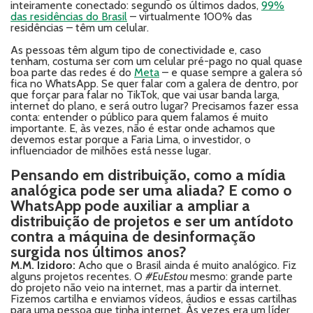
inteiramente conectado: segundo os últimos dados,
99%
das residências do Brasil
– virtualmente 100% das
residências – têm um celular.
As pessoas têm algum tipo de conectividade e, caso
tenham, costuma ser com um celular pré-pago no qual quase
boa parte das redes é do
Meta
– e quase sempre a galera só
fica no WhatsApp. Se quer falar com a galera de dentro, por
que forçar para falar no TikTok, que vai usar banda larga,
internet do plano, e será outro lugar? Precisamos fazer essa
conta: entender o público para quem falamos é muito
importante. E, às vezes, não é estar onde achamos que
devemos estar porque a Faria Lima, o investidor, o
influenciador de milhões está nesse lugar.
Pensando em distribuição, como a mídia
analógica pode ser uma aliada? E como o
WhatsApp pode auxiliar a ampliar a
distribuição de projetos e ser um antídoto
contra a máquina de desinformação
surgida nos últimos anos?
M.M. Izidoro:
Acho que o Brasil ainda é muito analógico. Fiz
alguns projetos recentes. O
#EuEstou
mesmo: grande parte
do projeto não veio na internet, mas a partir da internet.
Fizemos cartilha e enviamos vídeos, áudios e essas cartilhas
para uma pessoa que tinha internet. Às vezes era um líder