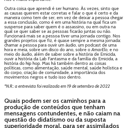
Outra coisa que aprendi é ser humano. Às vezes, sinto que
as causas querem estar corretas e falar o que é certo e da
maneira como tem de ser, em vez de deixar a pessoa chegar
a essa conclusão, como é em uma história na qual fica um
suspense para saber quem é o assassino, ou em outra na
qual se quer saber se as pessoas ficarão juntas ou não.
Funcionará mais se a pessoa tiver uma jornada contigo. Nos
grandes projetos que fiz, é quase sempre a mesma jornada:
chamar a pessoa para ouvir um áudio, um podcast de uma
hora e meia, sobre um disco do ano, sobre o
AmarElo
, e no
meio do áudio, além de saber sobre a história de Emicida,
ouvir a história da Lab Fantasma e da família do Emicida, a
história do hip hop. Mas há também dentro as coisas
políticas, como alimentação, saúde mental, saúde holística e
do corpo, criação de comunidade, a importância dos
movimentos negros e tudo isso dentro.
*N.R.: a entrevista foi realizada em 19 de setembro de 2022
Quais podem ser os caminhos para a
produção de conteúdos que tenham
mensagens contundentes, e não caiam na
questão do didatismo ou da suposta
superioridade moral, para ser assimilados