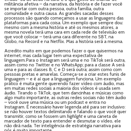
militância afetiva – da narrativa, da história e de fazer você
se importar com outra pessoa, outra família, outra
comunidade e outra causa. As grandes sacadas desses
processos são quando começamos a usar as linguagens das
plataformas para cada coisa. Um exemplo que sempre dou:
mesmo com a mesma história e até os mesmos atores, a
mesma novela terá uma cara em cada rede de televisão em
que você colocar – terá uma cara diferente no SBT, na
Globo, na Record e na Netflix. Mas a história será a mesma.
Acredito muito em que podemos fazer o que quisermos na
internet, mas cada lugar tem uma expectativa de
linguagem.Para o Instagram será uma e no TikTok será outra,
assim como no Twitter e no WhatsApp; para a classe A será
uma e para as classes B, C e D será outra; assim como com
pessoas pretas e amarelas. Começa-se a criar estes funis de
linguagem – e é aí que a linguagem funciona. Um exemplo
prático é muita gente querendo fazer vídeo com áudio, mas
em muitas redes sociais a maioria dos vídeos é usada sem
áudio. Tirando o TikTok, que tem dancinhas e músicas como
algo muito importante, as outras redes sociais não têm áudio
– você ouve uma música ou um podcast e entra no
Instagram. É necessário haver legenda até para ser inclusivo:
se não houver textos delimitando e falando o que você quer
transmitir, como se fossem um
highlight
e uma caneta de
marcador de texto para entender e desmutar o vídeo, ele
não dirá nada. Ter inteligência de estratégia narrativa para
nós é muito importante.