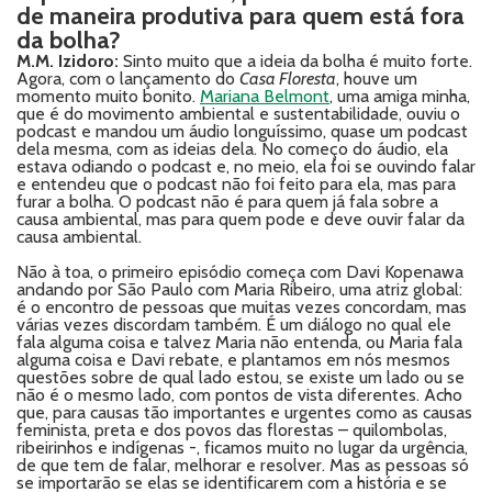
de maneira produtiva para quem está fora
da bolha?
M.M. Izidoro:
Sinto muito que a ideia da bolha é muito forte.
Agora, com o lançamento do
Casa Floresta
, houve um
momento muito bonito.
Mariana Belmont
, uma amiga minha,
que é do movimento ambiental e sustentabilidade, ouviu o
podcast e mandou um áudio longuíssimo, quase um podcast
dela mesma, com as ideias dela. No começo do áudio, ela
estava odiando o podcast e, no meio, ela foi se ouvindo falar
e entendeu que o podcast não foi feito para ela, mas para
furar a bolha. O podcast não é para quem já fala sobre a
causa ambiental, mas para quem pode e deve ouvir falar da
causa ambiental.
Não à toa, o primeiro episódio começa com Davi Kopenawa
andando por São Paulo com Maria Ribeiro, uma atriz global:
é o encontro de pessoas que muitas vezes concordam, mas
várias vezes discordam também. É um diálogo no qual ele
fala alguma coisa e talvez Maria não entenda, ou Maria fala
alguma coisa e Davi rebate, e plantamos em nós mesmos
questões sobre de qual lado estou, se existe um lado ou se
não é o mesmo lado, com pontos de vista diferentes. Acho
que, para causas tão importantes e urgentes como as causas
feminista, preta e dos povos das florestas – quilombolas,
ribeirinhos e indígenas -, ficamos muito no lugar da urgência,
de que tem de falar, melhorar e resolver. Mas as pessoas só
se importarão se elas se identificarem com a história e se