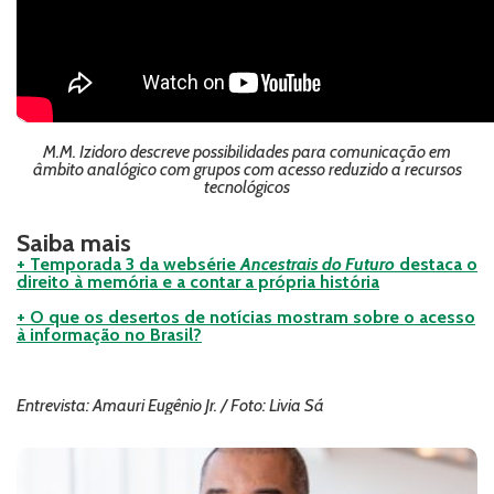
M.M. Izidoro descreve possibilidades para comunicação em
âmbito analógico com grupos com acesso reduzido a recursos
tecnológicos
Saiba mais
+ Temporada 3 da websérie
Ancestrais do Futuro
destaca o
direito à memória e a contar a própria história
+ O que os desertos de notícias mostram sobre o acesso
à informação no Brasil?
Entrevista: Amauri Eugênio Jr. / Foto: Livia Sá