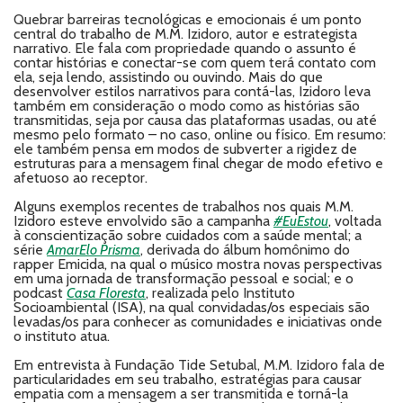
Quebrar barreiras tecnológicas e emocionais é um ponto
central do trabalho de M.M. Izidoro, autor e estrategista
narrativo. Ele fala com propriedade quando o assunto é
contar histórias e conectar-se com quem terá contato com
ela, seja lendo, assistindo ou ouvindo. Mais do que
desenvolver estilos narrativos para contá-las, Izidoro leva
também em consideração o modo como as histórias são
transmitidas, seja por causa das plataformas usadas, ou até
mesmo pelo formato – no caso, online ou físico. Em resumo:
ele também pensa em modos de subverter a rigidez de
estruturas para a mensagem final chegar de modo efetivo e
afetuoso ao receptor.
Alguns exemplos recentes de trabalhos nos quais M.M.
Izidoro esteve envolvido são a campanha
#EuEstou
, voltada
à conscientização sobre cuidados com a saúde mental; a
série
AmarElo Prisma
, derivada do álbum homônimo do
rapper Emicida, na qual o músico mostra novas perspectivas
em uma jornada de transformação pessoal e social; e o
podcast
Casa Floresta
, realizada pelo Instituto
Socioambiental (ISA), na qual convidadas/os especiais são
levadas/os para conhecer as comunidades e iniciativas onde
o instituto atua.
Em entrevista à Fundação Tide Setubal, M.M. Izidoro fala de
particularidades em seu trabalho, estratégias para causar
empatia com a mensagem a ser transmitida e torná-la