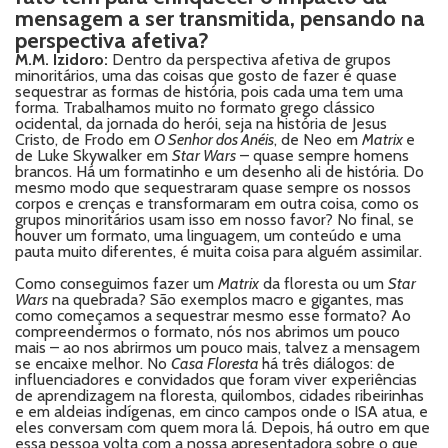
mensagem a ser transmitida, pensando na
perspectiva afetiva?
M.M. Izidoro:
Dentro da perspectiva afetiva de grupos
minoritários, uma das coisas que gosto de fazer é quase
sequestrar as formas de história, pois cada uma tem uma
forma. Trabalhamos muito no formato grego clássico
ocidental, da jornada do herói, seja na história de Jesus
Cristo, de Frodo em
O Senhor dos Anéis
, de Neo em
Matrix
e
de Luke Skywalker em
Star Wars
– quase sempre homens
brancos. Há um formatinho e um desenho ali de história. Do
mesmo modo que sequestraram quase sempre os nossos
corpos e crenças e transformaram em outra coisa, como os
grupos minoritários usam isso em nosso favor? No final, se
houver um formato, uma linguagem, um conteúdo e uma
pauta muito diferentes, é muita coisa para alguém assimilar.
Como conseguimos fazer um
Matrix
da floresta ou um
Star
Wars
na quebrada? São exemplos macro e gigantes, mas
como começamos a sequestrar mesmo esse formato? Ao
compreendermos o formato, nós nos abrimos um pouco
mais – ao nos abrirmos um pouco mais, talvez a mensagem
se encaixe melhor. No
Casa Floresta
há três diálogos: de
influenciadores e convidados que foram viver experiências
de aprendizagem na floresta, quilombos, cidades ribeirinhas
e em aldeias indígenas, em cinco campos onde o ISA atua, e
eles conversam com quem mora lá. Depois, há outro em que
essa pessoa volta com a nossa apresentadora sobre o que