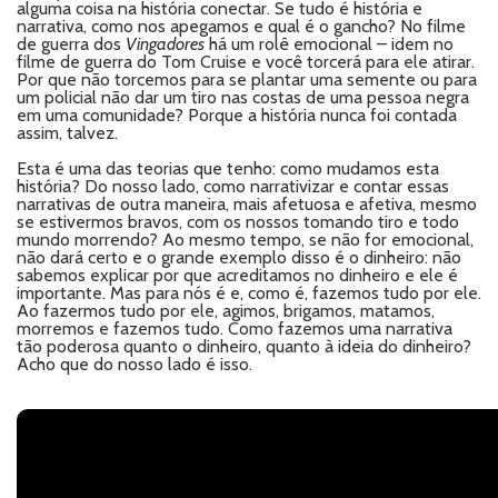
alguma coisa na história conectar. Se tudo é história e
narrativa, como nos apegamos e qual é o gancho? No filme
de guerra dos
Vingadores
há um rolê emocional – idem no
filme de guerra do Tom Cruise e você torcerá para ele atirar.
Por que não torcemos para se plantar uma semente ou para
um policial não dar um tiro nas costas de uma pessoa negra
em uma comunidade? Porque a história nunca foi contada
assim, talvez.
Esta é uma das teorias que tenho: como mudamos esta
história? Do nosso lado, como narrativizar e contar essas
narrativas de outra maneira, mais afetuosa e afetiva, mesmo
se estivermos bravos, com os nossos tomando tiro e todo
mundo morrendo? Ao mesmo tempo, se não for emocional,
não dará certo e o grande exemplo disso é o dinheiro: não
sabemos explicar por que acreditamos no dinheiro e ele é
importante. Mas para nós é e, como é, fazemos tudo por ele.
Ao fazermos tudo por ele, agimos, brigamos, matamos,
morremos e fazemos tudo. Como fazemos uma narrativa
tão poderosa quanto o dinheiro, quanto à ideia do dinheiro?
Acho que do nosso lado é isso.