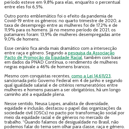
período esteve em 9,8% para elas, enquanto o percentual
entre eles foi 6,5%.
Outro ponto emblemático foi o efeito da pandemia de
Covid-19 entre os gêneros: no quarto trimestre de 2020, a
taxa de desemprego entre as mulheres foi de 17,2% e de
11,9% para os homens. Já no mesmo período de 2021, os
patamares foram: 13,9% de mulheres desempregadas ante
9,0% de homens.
Esse cenário fica ainda mais dramático com a intersecção
entre raça e gênero. Segundo a
pesquisa da Associação
Pacto de Promoção da Equidade Racial
, também com base
em dados da PNAD Contínua, o rendimento de mulheres
negras equivale a 46% de homens brancos.
Mesmo com conquistas recentes,
como a Lei 14.611/23
,
sancionada pelo Governo Federal em 4 de junho e segundo
qual igualdade salarial e de critérios remuneratórios entre
mulheres e homens passam a ser obrigatórios, há um longo
caminho até a equidade plena.
Nesse sentido, Neusa Lopes, analista de diversidade,
equidade e inclusão, destacou o papel das organizações da
sociedade civil (OSCs) no pacto por transformação social por
meio da equidade racial e de gêneros no mercado de
trabalho. “Quando falamos de desigualdade no Brasil, não
podemos falar do tema sem olhar para classe, raça e gênero.