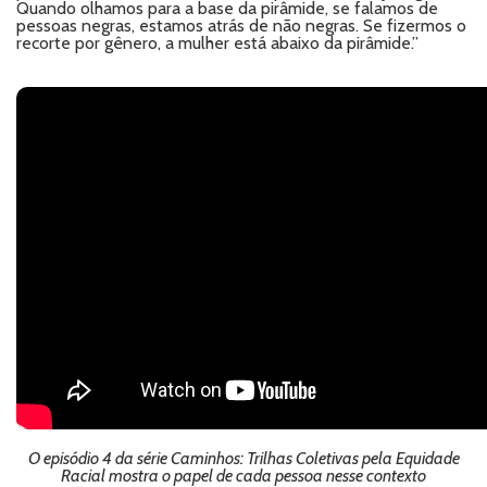
Quando olhamos para a base da pirâmide, se falamos de
pessoas negras, estamos atrás de não negras. Se fizermos o
recorte por gênero, a mulher está abaixo da pirâmide.”
O episódio 4 da série Caminhos: Trilhas Coletivas pela Equidade
Racial mostra o papel de cada pessoa nesse contexto