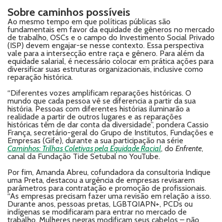
Sobre caminhos possíveis
Ao mesmo tempo em que políticas públicas são
fundamentais em favor da equidade de gêneros no mercado
de trabalho, OSCs e o campo do Investimento Social Privado
(ISP) devem engajar-se nesse contexto. Essa perspectiva
vale para a intersecção entre raça e gênero. Para além da
equidade salarial, é necessário colocar em prática ações para
diversificar suas estruturas organizacionais, inclusive como
reparação histórica.
“Diferentes vozes amplificam reparações históricas. O
mundo que cada pessoa vê se diferencia a partir da sua
história. Pessoas com diferentes histórias iluminarão a
realidade a partir de outros lugares e as reparações
históricas têm de dar conta da diversidade”, pondera Cassio
França, secretário-geral do Grupo de Institutos, Fundações e
Empresas (Gife), durante a sua participação na série
Caminhos: Trilhas Coletivas pela Equidade Racial
, do
Enfrente
,
canal da Fundação Tide Setubal no YouTube.
Por fim, Amanda Abreu, cofundadora da consultoria Indique
uma Preta, destacou a urgência de empresas revisarem
parâmetros para contratação e promoção de profissionais.
“As empresas precisam fazer uma revisão em relação a isso.
Durante anos, pessoas pretas, LGBTQIAPN+, PCDs ou
indígenas se modificaram para entrar no mercado de
trabalho. Mulheres negras modificam seus cabelos – não