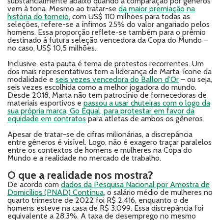
substancialmente abaixo quando a comparação por gêneros
vem à tona. Mesmo ao tratar-se
da maior premiação na
história do torneio
, com US$ 110 milhões para todas as
seleções, refere-se a ínfimos 25% do valor angariado pelos
homens. Essa proporção reflete-se também para o prêmio
destinado à futura seleção vencedora da Copa do Mundo –
no caso, US$ 10,5 milhões.
Inclusive, esta pauta é tema de protestos recorrentes. Um
dos mais representativos tem a liderança de Marta, ícone da
modalidade e
seis vezes vencedora do Ballon d’Or
– ou seja,
seis vezes escolhida como a melhor jogadora do mundo.
Desde 2018, Marta não tem patrocínio de fornecedoras de
materiais esportivos e
passou a usar chuteiras com o logo da
sua própria marca, Go Equal, para protestar em favor da
equidade em contratos
para atletas de ambos os gêneros.
Apesar de tratar-se de cifras milionárias, a discrepância
entre gêneros é visível. Logo, não é exagero traçar paralelos
entre os contextos de homens e mulheres na Copa do
Mundo e a realidade no mercado de trabalho.
O que a realidade nos mostra?
De acordo com
dados da Pesquisa Nacional por Amostra de
Domicílios (PNAD) Contínua
, o salário médio de mulheres no
quarto trimestre de 2022 foi R$ 2.416, enquanto o de
homens esteve na casa de R$ 3.099. Essa discrepância foi
equivalente a 28,3%. A taxa de desemprego no mesmo