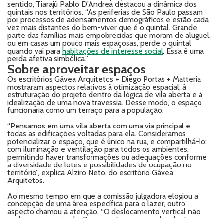
sentido, Tiarajú Pablo D’Andrea destacou a dinâmica dos
quintais nos territórios. “As periferias de São Paulo passam
por processos de adensamentos demográficos e estão cada
vez mais distantes do bem-viver que é o quintal. Grande
parte das famílias mais empobrecidas que moram de aluguel,
ou em casas um pouco mais espaçosas, perde o quintal
quando vai para
habitações de interesse social
. Essa é uma
perda afetiva simbólica.”
Sobre aproveitar espaços
Os escritórios Gávea Arquitetos + Diego Portas + Matteria
mostraram aspectos relativos à otimização espacial, à
estruturação do projeto dentro da lógica de vila aberta e à
idealização de uma nova travessia. Desse modo, o espaço
funcionaria como um terraço para a população.
“Pensamos em uma vila aberta com uma via principal e
todas as edificações voltadas para ela. Consideramos
potencializar o espaço, que é único na rua, e compartilhá-lo:
com iluminação e ventilação para todos os ambientes,
permitindo haver transformações ou adequações conforme
a diversidade de lotes e possibilidades de ocupação no
território”, explica Alziro Neto, do escritório Gávea
Arquitetos.
Ao mesmo tempo em que a comissão julgadora elogiou a
concepção de uma área específica para o lazer, outro
aspecto chamou a atenção. “O deslocamento vertical não