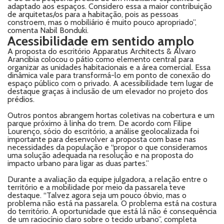
adaptado aos espaços. Considero essa a maior contribuição
de arquitetas/os para a habitação, pois as pessoas
constroem, mas o mobiliário é muito pouco apropriado”,
comenta Nabil Bonduki.
Acessibilidade em sentido amplo
A proposta do escritório Apparatus Architects & Alvaro
Arancibia colocou o pátio como elemento central para
organizar as unidades habitacionais e a área comercial. Essa
dinâmica vale para transformá-lo em ponto de conexão do
espaço público com o privado. A acessibilidade tem lugar de
destaque graças à inclusão de um elevador no projeto dos
prédios.
Outros pontos abrangem hortas coletivas na cobertura e um
parque próximo à linha do trem. De acordo com Filipe
Lourenço, sócio do escritório, a análise geolocalizada foi
importante para desenvolver a proposta com base nas
necessidades da população e “propor o que consideramos
uma solução adequada na resolução e na proposta do
impacto urbano para ligar as duas partes.”
Durante a avaliação da equipe julgadora, a relação entre o
território e a mobilidade por meio da passarela teve
destaque. “Talvez agora seja um pouco óbvio, mas o
problema não está na passarela. O problema está na costura
do território. A oportunidade que está lá não é consequência
de um raciocínio claro sobre o tecido urbano”, completa