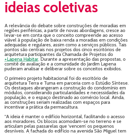
ideias coletivas
A relevância do debate sobre construções de moradias em
regiões periféricas, a partir de novas abordagens, cresce ao
levar-se em conta que o conceito compreende ao acesso
viável à população de baixa renda a moradias em condições
adequadas e regulares, assim como a serviços públicos. Tais
pontos são centrais nos projetos dos cinco escritórios de
arquitetura participantes da Chamada de Projetos do
+Lapena Habitar
. Durante a apresentação das propostas, o
comitê de avaliação e a comunidade do Jardim Lapena
puderam analisar e deliberar sobre os conceitos exibidos.
O primeiro projeto habitacional foi do escritório de
arquitetura Terra e Tuma em parceria com o Estúdio Síntese.
Os destaques abrangeram a construção do condomínio em
módulos, considerando particularidades e necessidades da
população, e o espaço destinado ao comércio local. Ainda,
as construções seriam realizadas com espaços para
incentivar a prática da permacultura.
“A ideia é manter o edifício horizontal, facilitando o acesso
aos moradores. Os blocos acomodam-se no terreno e se
articulam pelas passarelas que ‘vencem’ os pequenos
desníveis. A fachada do edifício na avenida São Miguel tem