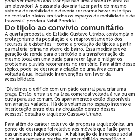
pode ser mecanizado. Por que não uma escada rolante ou
um elevador? A passarela deveria fazer parte do mesmo
sistema de mobilidade e deveria ser norma haver este tipo
de conforto básico em todos os espaços de mobilidade e de
travessia”, pondera Nabil Bonduki.
Do tijolo ao convívio comunitário
A quarta proposta, do Estúdio Gustavo Utrabo, contempla o
protagonismo da população e o reaproveitamento dos
recursos lá existentes – como a produção de tijolos a partir
da matéria-prima no aterro do bairro. Essa medida prevê
geração de renda para o território e a transformação do
mesmo local em uma bacia para reter água e mitigar os
problemas pluviais recorrentes no território. Para além desse
tópico, pode-se destacar a criação de uma área comum
voltada à rua, incluindo intervenções em favor da
acessibilidade.
“Dividimos o edifício com um pátio central para criar uma
praça. Então, entra-se na área comercial voltada à rua ou em
outra para uso comum. Os apartamentos estão disponíveis
em arranjos variados. Há dois volumes no espaço interno e
interlocução entre eles na circulação dentro desses
acessos”, detalha o arquiteto Gustavo Utrabo.
Para além do caráter coletivo da proposta arquitetônica, um
ponto de destaque foi relativo aos móveis que farão parte
das unidades habitacionais. “A habitação de interesse social
e de área pequena precisa de um mobiliário específico e