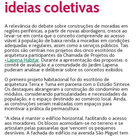
ideias coletivas
A relevância do debate sobre construções de moradias em
regiões periféricas, a partir de novas abordagens, cresce ao
levar-se em conta que o conceito compreende ao acesso
viável à população de baixa renda a moradias em condições
adequadas e regulares, assim como a serviços públicos. Tais
pontos são centrais nos projetos dos cinco escritórios de
arquitetura participantes da Chamada de Projetos do
+Lapena Habitar
. Durante a apresentação das propostas, o
comitê de avaliação e a comunidade do Jardim Lapena
puderam analisar e deliberar sobre os conceitos exibidos.
O primeiro projeto habitacional foi do escritório de
arquitetura Terra e Tuma em parceria com o Estúdio Síntese.
Os destaques abrangeram a construção do condomínio em
módulos, considerando particularidades e necessidades da
população, e o espaço destinado ao comércio local. Ainda,
as construções seriam realizadas com espaços para
incentivar a prática da permacultura.
“A ideia é manter o edifício horizontal, facilitando o acesso
aos moradores. Os blocos acomodam-se no terreno e se
articulam pelas passarelas que ‘vencem’ os pequenos
desníveis. A fachada do edifício na avenida São Miguel tem