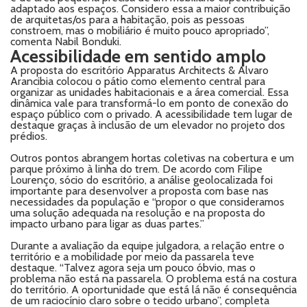
adaptado aos espaços. Considero essa a maior contribuição
de arquitetas/os para a habitação, pois as pessoas
constroem, mas o mobiliário é muito pouco apropriado”,
comenta Nabil Bonduki.
Acessibilidade em sentido amplo
A proposta do escritório Apparatus Architects & Alvaro
Arancibia colocou o pátio como elemento central para
organizar as unidades habitacionais e a área comercial. Essa
dinâmica vale para transformá-lo em ponto de conexão do
espaço público com o privado. A acessibilidade tem lugar de
destaque graças à inclusão de um elevador no projeto dos
prédios.
Outros pontos abrangem hortas coletivas na cobertura e um
parque próximo à linha do trem. De acordo com Filipe
Lourenço, sócio do escritório, a análise geolocalizada foi
importante para desenvolver a proposta com base nas
necessidades da população e “propor o que consideramos
uma solução adequada na resolução e na proposta do
impacto urbano para ligar as duas partes.”
Durante a avaliação da equipe julgadora, a relação entre o
território e a mobilidade por meio da passarela teve
destaque. “Talvez agora seja um pouco óbvio, mas o
problema não está na passarela. O problema está na costura
do território. A oportunidade que está lá não é consequência
de um raciocínio claro sobre o tecido urbano”, completa