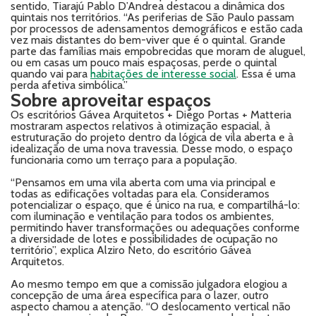
sentido, Tiarajú Pablo D’Andrea destacou a dinâmica dos
quintais nos territórios. “As periferias de São Paulo passam
por processos de adensamentos demográficos e estão cada
vez mais distantes do bem-viver que é o quintal. Grande
parte das famílias mais empobrecidas que moram de aluguel,
ou em casas um pouco mais espaçosas, perde o quintal
quando vai para
habitações de interesse social
. Essa é uma
perda afetiva simbólica.”
Sobre aproveitar espaços
Os escritórios Gávea Arquitetos + Diego Portas + Matteria
mostraram aspectos relativos à otimização espacial, à
estruturação do projeto dentro da lógica de vila aberta e à
idealização de uma nova travessia. Desse modo, o espaço
funcionaria como um terraço para a população.
“Pensamos em uma vila aberta com uma via principal e
todas as edificações voltadas para ela. Consideramos
potencializar o espaço, que é único na rua, e compartilhá-lo:
com iluminação e ventilação para todos os ambientes,
permitindo haver transformações ou adequações conforme
a diversidade de lotes e possibilidades de ocupação no
território”, explica Alziro Neto, do escritório Gávea
Arquitetos.
Ao mesmo tempo em que a comissão julgadora elogiou a
concepção de uma área específica para o lazer, outro
aspecto chamou a atenção. “O deslocamento vertical não