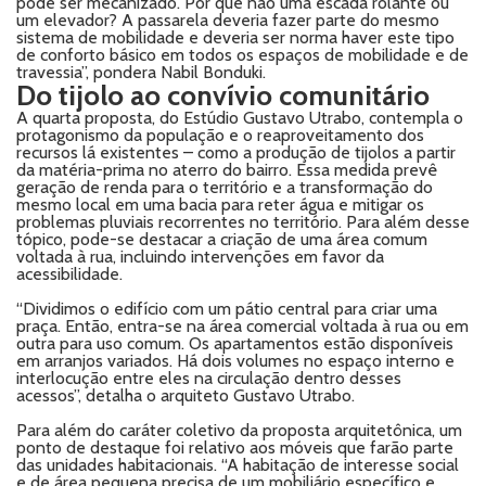
pode ser mecanizado. Por que não uma escada rolante ou
um elevador? A passarela deveria fazer parte do mesmo
sistema de mobilidade e deveria ser norma haver este tipo
de conforto básico em todos os espaços de mobilidade e de
travessia”, pondera Nabil Bonduki.
Do tijolo ao convívio comunitário
A quarta proposta, do Estúdio Gustavo Utrabo, contempla o
protagonismo da população e o reaproveitamento dos
recursos lá existentes – como a produção de tijolos a partir
da matéria-prima no aterro do bairro. Essa medida prevê
geração de renda para o território e a transformação do
mesmo local em uma bacia para reter água e mitigar os
problemas pluviais recorrentes no território. Para além desse
tópico, pode-se destacar a criação de uma área comum
voltada à rua, incluindo intervenções em favor da
acessibilidade.
“Dividimos o edifício com um pátio central para criar uma
praça. Então, entra-se na área comercial voltada à rua ou em
outra para uso comum. Os apartamentos estão disponíveis
em arranjos variados. Há dois volumes no espaço interno e
interlocução entre eles na circulação dentro desses
acessos”, detalha o arquiteto Gustavo Utrabo.
Para além do caráter coletivo da proposta arquitetônica, um
ponto de destaque foi relativo aos móveis que farão parte
das unidades habitacionais. “A habitação de interesse social
e de área pequena precisa de um mobiliário específico e