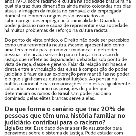
anos 1970, sobre racismo e cultura na sociedade brasileira na
qual ela traz duas dimensões ainda muito colocadas nos dias
atuais: a imagem da mulata no carnaval e da empregada
doméstica. Homens negros estão associados ao
subemprego, desemprego ou à criminalidade. Quando o
poder judiciário não é capaz de representar essa sociedade,
há muitos problemas de reforço na cultura racista.
Do ponto de vista prático, o Direito não pode ser percebido
como uma ferramenta neutra. Mesmo apresentado como
uma ferramenta para promover mudanças e defender
pessoas, ele acaba servindo para reforçar uma visão de
justiça que reflete as disparidades debatidas sob ponto de
vista de raça, classe e gênero. Falar da relação intrínseca e
direta entre a vinculação das elites à composição do poder
judiciário é falar da sua exploração para mantê-las no poder
e o que significam as outras instituições. Ao pensar na
política nacional e nas comunicações, isso estará igualmente
colocado, assim como nas posições de poder que
determinam os rumos do Brasil. Um poder judiciário
dominado pelas elites brancas serve a elas.
De que forma o cenário que traz 20% de
pessoas que têm uma história familiar no
judiciário contribui para o racismo?
Lígia Batista:
Esse dado deveria ser tão assustador para
pensarmos sobre o sistema de justiça. Pude estudar com