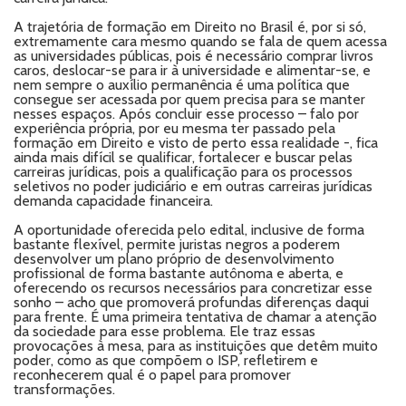
A trajetória de formação em Direito no Brasil é, por si só,
extremamente cara mesmo quando se fala de quem acessa
as universidades públicas, pois é necessário comprar livros
caros, deslocar-se para ir à universidade e alimentar-se, e
nem sempre o auxílio permanência é uma política que
consegue ser acessada por quem precisa para se manter
nesses espaços. Após concluir esse processo – falo por
experiência própria, por eu mesma ter passado pela
formação em Direito e visto de perto essa realidade -, fica
ainda mais difícil se qualificar, fortalecer e buscar pelas
carreiras jurídicas, pois a qualificação para os processos
seletivos no poder judiciário e em outras carreiras jurídicas
demanda capacidade financeira.
A oportunidade oferecida pelo edital, inclusive de forma
bastante flexível, permite juristas negros a poderem
desenvolver um plano próprio de desenvolvimento
profissional de forma bastante autônoma e aberta, e
oferecendo os recursos necessários para concretizar esse
sonho – acho que promoverá profundas diferenças daqui
para frente. É uma primeira tentativa de chamar a atenção
da sociedade para esse problema. Ele traz essas
provocações à mesa, para as instituições que detêm muito
poder, como as que compõem o ISP, refletirem e
reconhecerem qual é o papel para promover
transformações.