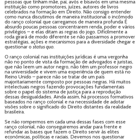
pessoas que tinham mãe, pai, avós e bisavós em uma mesma
instituição como promotores, juízes, autores de livros
celebrados na formação em Direito. Não consigo entender
como nunca discutimos de maneira institucional o incômodo
do ranço colonial que carregamos de maneira profunda É
absurdo poucas pessoas concentrarem renda, poder e vários
privilégios – e elas ditam as regras do jogo. Dificilmente a
roda girará de modo diferente se não passarmos a promover
estratégias, ações e mecanismos para a diversidade chegar e
questionar o
status quo
.
O ranço colonial nas instituições jurídicas é uma vergonha
não no ponto de vista da formação de advogados e juristas,
que não leem um autor negro, não têm um professor negro
na universidade e vivem uma experiência de quem está no
Reino Unido – parece não se tratar de um país
majoritariamente composto por pessoas negras. Há muitos
intelectuais negros fazendo provocações fundamentais
sobre o papel do sistema de justiça para a reprodução
dessas desigualdades. Ainda assim, há processos formativos
baseados no ranço colonial e na necessidade de adotar
visões sobre o significado do Direito distantes da realidade
brasileira.
Se não rompermos em cada uma dessas fases com esse
ranço colonial, não conseguiremos andar para frente e
refundar as bases que fazem o Direito servir às elites
econômicas, políticas e raciais. Devemos nos questionar