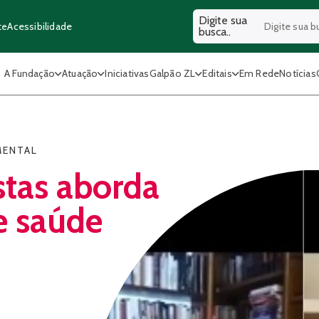
Digite sua
Acessibilidade
te
busca..
A Fundação
Atuação
Iniciativas
Galpão ZL
Editais
Em Rede
Notícias
MENTAL
stas aborda
e saúde