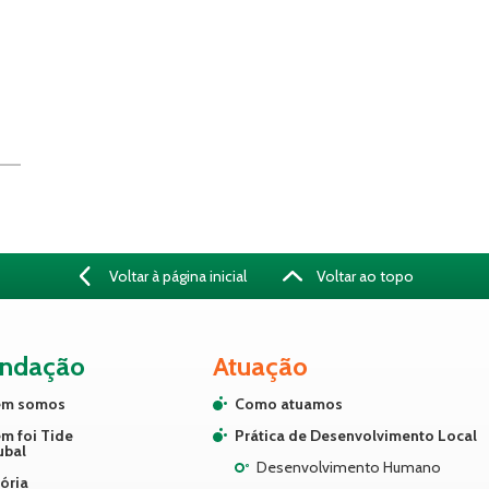
Voltar à página inicial
Voltar ao topo
undação
Atuação
m somos
Como atuamos
m foi Tide
Prática de Desenvolvimento Local
ubal
Desenvolvimento Humano
ória