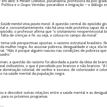
r em abril; e Miriam Debieux, psicanalista, professora da pós-gra
Política e o Grupo Veredas: psicanálise e imigração – o diálogo e
a
Saúde mental virou pauta moral
. A questão central do episódio g
al e, concomitantemente, não há uma rede protetiva capaz de am
pisódio, o professor afirma que “o cristianismo neopentecostal b
falta de crenças e fé, ou seja, o coloca no campo da moral.”
ema sob perspectivas opostas: o racismo estrutural brasileiro. N
da mulher negra. Ao associar pobreza, desigualdade e raça, ela l
torial. “Não é porque alguém nasceu nas condições de pobreza qu
uadro.”
cman, a questão do racismo foi abordada a partir da ideia de branq
eal civilizatório, o que é percebido por brancos e não brancos. “
e dominação colonial, de senhor e escravo, de colonizador e colon
o na saúde mental da população negra.
u e descobrir outras relações entre a saúde mental e as desigual
l para os próximos programas.