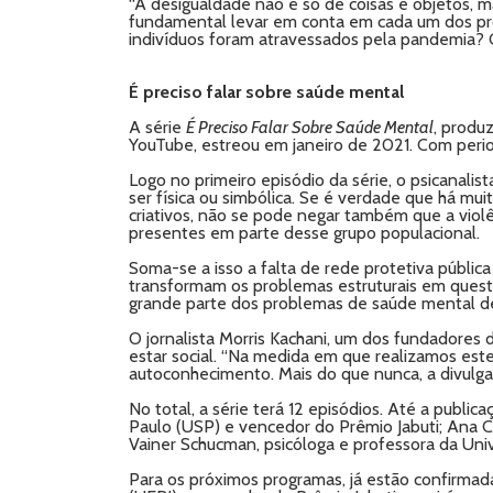
“A desigualdade não é só de coisas e objetos, m
fundamental levar em conta em cada um dos pr
indivíduos foram atravessados pela pandemia? 
É preciso falar sobre saúde mental
A série
É Preciso Falar Sobre Saúde Mental
, produ
YouTube, estreou em janeiro de 2021. Com period
Logo no primeiro episódio da série, o psicanalis
ser física ou simbólica. Se é verdade que há mu
criativos, não se pode negar também que a violê
presentes em parte desse grupo populacional.
Soma-se a isso a falta de rede protetiva pública
transformam os problemas estruturais em questõ
grande parte dos problemas de saúde mental des
O jornalista Morris Kachani, um dos fundadores 
estar social. “Na medida em que realizamos est
autoconhecimento. Mais do que nunca, a divulga
No total, a série terá 12 episódios. Até a public
Paulo (USP) e vencedor do Prêmio Jabuti; Ana Ca
Vainer Schucman, psicóloga e professora da Uni
Para os próximos programas, já estão confirmada