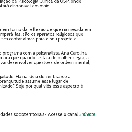
duação de Psicologia Clínica da USP, onde
stará disponível em maio.
ira em torno da reflexão de que na medida em
pará-las, são os aparatos religiosos que
usca captar almas para o seu projeto e
o programa com a psicanalista Ana Carolina
embra que quando se fala de mulher negra, a
e vai desenvolver questões de ordem mental,
uitude. Há na ideia de ser branco a
A branquitude assume esse lugar de
izado.” Seja por qual viés esse aspecto é
dades socioterritoriais? Acesse o canal
Enfrente
,