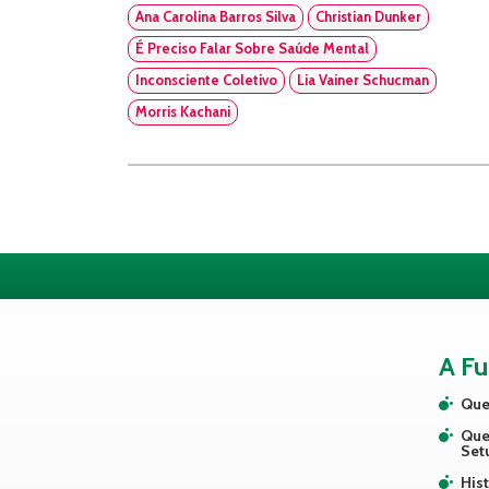
Ana Carolina Barros Silva
Christian Dunker
É Preciso Falar Sobre Saúde Mental
Inconsciente Coletivo
Lia Vainer Schucman
Morris Kachani
A F
Que
Que
Set
Hist