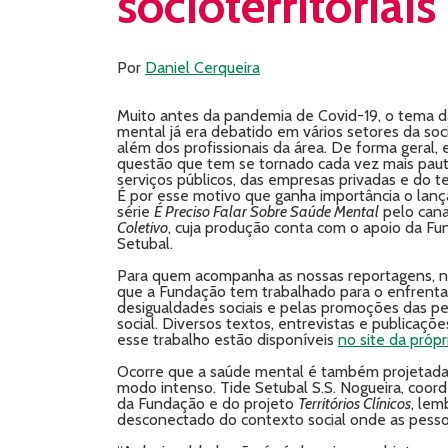
socioterritoriais
Por
Daniel Cerqueira
Muito antes da pandemia de Covid-19, o tema 
mental já era debatido em vários setores da soc
além dos profissionais da área. De forma geral,
questão que tem se tornado cada vez mais pau
serviços públicos, das empresas privadas e do te
É por esse motivo que ganha importância o lan
série
É Preciso Falar Sobre Saúde Mental
pelo can
Coletivo
, cuja produção conta com o apoio da F
Setubal.
Para quem acompanha as nossas reportagens, 
que a Fundação tem trabalhado para o enfrent
desigualdades sociais e pelas promoções das peri
social. Diversos textos, entrevistas e publicaçõ
esse trabalho estão disponíveis
no site da próp
Ocorre que a saúde mental é também projetada
modo intenso. Tide Setubal S.S. Nogueira, coo
da Fundação e do projeto
Territórios Clínicos
, lem
desconectado do contexto social onde as pesso