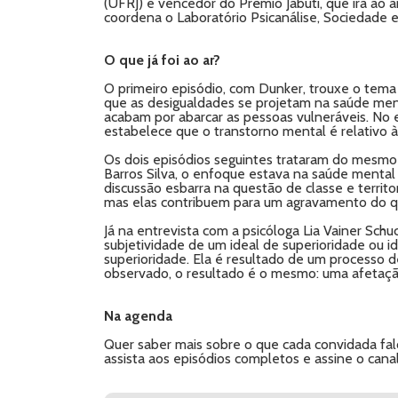
(UFRJ) e vencedor do Prêmio Jabuti, que irá ao a
coordena o Laboratório Psicanálise, Sociedade e 
O que já foi ao ar?
O primeiro episódio, com Dunker, trouxe o tem
que as desigualdades se projetam na saúde ment
acabam por abarcar as pessoas vulneráveis. No e
estabelece que o transtorno mental é relativo à 
Os dois episódios seguintes trataram do mesmo t
Barros Silva, o enfoque estava na saúde mental 
discussão esbarra na questão de classe e terri
mas elas contribuem para um agravamento do q
Já na entrevista com a psicóloga Lia Vainer Schu
subjetividade de um ideal de superioridade ou id
superioridade. Ela é resultado de um processo d
observado, o resultado é o mesmo: uma afetaçã
Na agenda
Quer saber mais sobre o que cada convidada falo
assista aos episódios completos e assine o cana