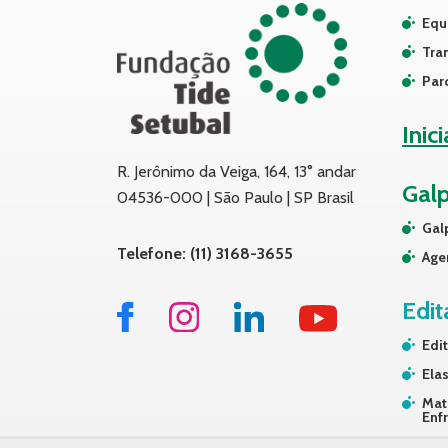
Equ
Tra
Par
Inic
R. Jerônimo da Veiga, 164, 13° andar
Gal
04536-000 | São Paulo | SP Brasil
Gal
Telefone: (11) 3168-3655
Age
Edit
Edit
Elas
Mat
Enf
Tra