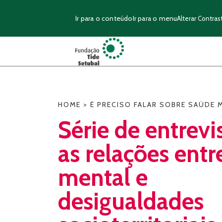
Ir para o conteúdo
Ir para o menu
Alterar Contras
HOME
>
É PRECISO FALAR SOBRE SAÚDE 
Série de entrevi
as relações entr
mental e
desigualdades