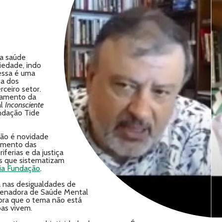
da saúde
iedade, indo
 essa é uma
ta dos
rceiro setor.
çamento da
al
Inconsciente
undação Tide
não é novidade
amento das
ferias e da justiça
es que sistematizam
ria Fundação
.
 nas desigualdades de
rdenadora de Saúde Mental
bra que o tema não está
as vivem.