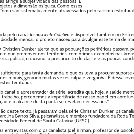
as atinge a subjetividade das pessoas. É
ojetos a dimensão psíquica. Como esses
Como são sistematicamente atravessados pelo racismo estrutural
zida pelo canal
Inconsciente Coletivo
e disponível também no Enfren
icidade mensal, o projeto nasceu para divulgar este tema de mane
ta Christian Dunker alerta que as populações periféricas passam, 
ito o que promover nos territórios, com ótimos exemplos nas área
ncia policial, o racismo, o preconceito de classe e as poucas con
 suficiente para tanta demanda, o que os leva a procurar suporte e
es morais, gerando muitas vezes culpa e vergonha. É dessa inver
tes territórios.
do canal e apresentador da série, acredita que, hoje, a saúde me
e trabalho, percebemos a importância de nosso papel em aprofundá
ção e o alcance desta pauta se revelam necessários.”
ação deste texto, já passaram pela série Christian Dunker, psicanal
rolina Barros Silva, psicanalista e membro fundadora da Roda Ter
versidade Federal de Santa Catarina (UFSC).
s entrevistas com o psicanalista Joel Birman, professor de psicol