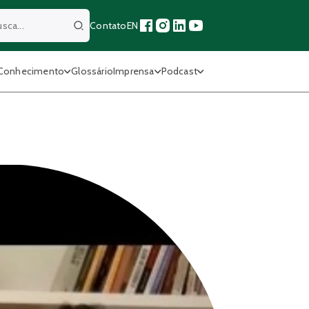
Contato
EN
Buscar
Conhecimento
Glossário
Imprensa
Podcast