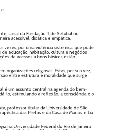
?”
te, canal da Fundação Tide Setubal no
ira acessível, didática e empática.
por vezes, por uma violência sistêmica, que pode
s de educação, habitação, cultura e negócios
dições de acessos a bens básicos estão
m organizações religiosas. Estas, por sua vez,
são entre estrutura e moralidade que surge
ntal é um assunto central na agenda do bem-
-lo, estimulando a reflexão, a consciência e o
ista, professor titular da Universidade de São
apêutica das Pretas e da Casa de Marias; e Lia
ogia na Universidade Federal do Rio de Janeiro