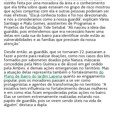
vizinho feita por uma moradora da área e o conhecimento
que ela tinha sobre quais estavam no grupo de risco mostrou
que ações conjuntas com ela e outras pessoas poderiam ser
mais efetivas. “Ela já conhecia todos e foi nos direcionando,
e nós a consideramos como a nossa guardiã”, explicam Vânia
Santiago e Malu Gomes, assistentes de Programas e
Projetos da Fundação Tide Setubal. “Ali nasceu a ideia das
guardiãs, pois entendemos que era necessário haver uma
delas em cada rua do bairro para identificar onde estão as
vulnerabilidades e as famílias que precisam da nossa
atenção.”
Desde então, as guardiãs, que se tornaram 22, passaram a
fazer a ponte para realizar doações, como nos casos dos kits
formados por sabonetes doados pela Natura, máscaras
concedidas pela Nitro Química e de álcool em gel cedido
pela Ambev, e demais ações emergenciais no território. Mas
a atuação delas representa também o fortalecimento
do
Plano de Bairro do Jardim Lapena
quanto ao engajamento
popular, pois os moradores passam a se ver como
protagonistas e agentes de transformação no território. “A
iniciativa tem influência no fortalecimento dessas mulheres
e em como elas ficam empoderadas pelas ações no bairro.
Elas se sentem extremamente realizadas estando nos
papéis de guardiãs, pois se veem sendo úteis na vida de
alguém”, destaca a dupla.