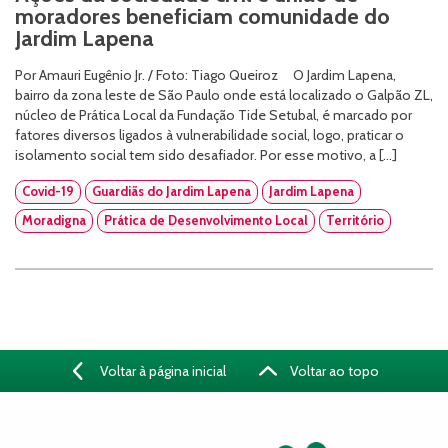
moradores beneficiam comunidade do
Jardim Lapena
Por Amauri Eugênio Jr. / Foto: Tiago Queiroz O Jardim Lapena,
bairro da zona leste de São Paulo onde está localizado o Galpão ZL,
núcleo de Prática Local da Fundação Tide Setubal, é marcado por
fatores diversos ligados à vulnerabilidade social, logo, praticar o
isolamento social tem sido desafiador. Por esse motivo, a […]
Covid-19
Guardiãs do Jardim Lapena
Jardim Lapena
Moradigna
Prática de Desenvolvimento Local
Território
Voltar à página inicial
Voltar ao topo