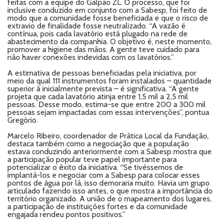
feitas com a equipe do Galpão ZL. O processo, que foi
inclusive conduzido em conjunto com a Sabesp, foi feito de
modo que a comunidade fosse beneficiada e que o risco de
extravio de finalidade fosse neutralizado. “A vazão é
contínua, pois cada lavatório está plugado na rede de
abastecimento da companhia. O objetivo é, neste momento,
promover a higiene das mãos. A gente teve cuidado para
não haver conexões indevidas com os lavatórios.”
A estimativa de pessoas beneficiadas pela iniciativa, por
meio da qual 111 instrumentos foram instalados – quantidade
superior à inicialmente prevista – é significativa. “A gente
projeta que cada lavatório atinja entre 1,5 mil a 2,5 mil
pessoas. Desse modo, estima-se que entre 200 a 300 mil
pessoas sejam impactadas com essas intervenções”, pontua
Gregório.
Marcelo Ribeiro, coordenador de Prática Local da Fundação,
destaca também como a negociação que a população
estava conduzindo anteriormente com a Sabesp mostra que
a participação popular teve papel importante para
potencializar o êxito da iniciativa. “Se tivéssemos de
implantá-los e negociar com a Sabesp para colocar esses
pontos de água por lá, isso demoraria muito. Havia um grupo
articulado fazendo isso antes, o que mostra a importância do
território organizado. A união de o mapeamento dos lugares,
a participação de instituições fortes e da comunidade
engajada rendeu pontos positivos.”