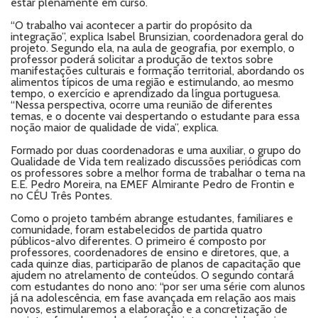
estar plenamente em curso.
“O trabalho vai acontecer a partir do propósito da
integração”, explica Isabel Brunsizian, coordenadora geral do
projeto. Segundo ela, na aula de geografia, por exemplo, o
professor poderá solicitar a produção de textos sobre
manifestações culturais e formação territorial, abordando os
alimentos típicos de uma região e estimulando, ao mesmo
tempo, o exercício e aprendizado da língua portuguesa.
“Nessa perspectiva, ocorre uma reunião de diferentes
temas, e o docente vai despertando o estudante para essa
noção maior de qualidade de vida”, explica.
Formado por duas coordenadoras e uma auxiliar, o grupo do
Qualidade de Vida tem realizado discussões periódicas com
os professores sobre a melhor forma de trabalhar o tema na
E.E. Pedro Moreira, na EMEF Almirante Pedro de Frontin e
no CÉU Três Pontes.
Como o projeto também abrange estudantes, familiares e
comunidade, foram estabelecidos de partida quatro
públicos-alvo diferentes. O primeiro é composto por
professores, coordenadores de ensino e diretores, que, a
cada quinze dias, participarão de planos de capacitação que
ajudem no atrelamento de conteúdos. O segundo contará
com estudantes do nono ano: “por ser uma série com alunos
já na adolescência, em fase avançada em relação aos mais
novos, estimularemos a elaboração e a concretização de