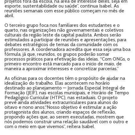
projetos fora da escola, na área de interesse deles, seja em
esporte, sustentabilidade ou saúde”, continua Isabel. As
reuniões semanais com esse público começam no mês de
abril.
O terceiro grupo foca nos familiares dos estudantes e o
quarto, nas organizações não governamentais e coletivos
culturais da região leste da capital paulista. Ambos serão
estimulados a participar de reuniões e apresentações, para
debates estratégicos de temas da comunidade com os
professores. A coordenadora acredita que essa seja uma boa
fórmula, já que, reunidos, os grupos poderão somar
processos práticos para efetivação das ideias. “Com ONGs, o
primeiro encontro está marcado para o inicio de maio, de
maneira a aproximar interesses e concretizar parcerias.”
As oficinas para os docentes têm o propósito de ajudar na
idealização do trabalho. Elas acontecem no horário
destinado ao planejamento — Jornada Especial Integral de
Formação (JEIF), nas escolas municipais, e Horário de Tempo
Pedagógico Curricular (HTPC), nas estaduais. O projeto
prevê ainda atividades extracurriculares para alunos do
oitavo e nono anos.“Nosso objetivo é estimular a ação
protagonista dos alunos, criando espaços de reflexão,
propondo ações que, ao serem executadas, mostrem que
nós podemos construir uma relação saudável com o outro e
com o meio em que vivemos”, reitera Isabel.