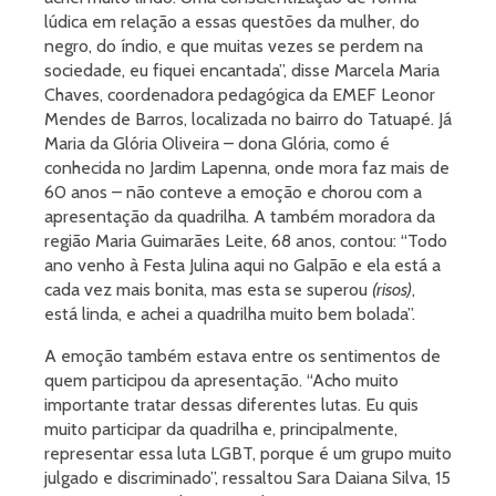
lúdica em relação a essas questões da mulher, do
negro, do índio, e que muitas vezes se perdem na
sociedade, eu fiquei encantada”, disse Marcela Maria
Chaves, coordenadora pedagógica da EMEF Leonor
Mendes de Barros, localizada no bairro do Tatuapé. Já
Maria da Glória Oliveira – dona Glória, como é
conhecida no Jardim Lapenna, onde mora faz mais de
60 anos – não conteve a emoção e chorou com a
apresentação da quadrilha. A também moradora da
região Maria Guimarães Leite, 68 anos, contou: “Todo
ano venho à Festa Julina aqui no Galpão e ela está a
cada vez mais bonita, mas esta se superou
(risos)
,
está linda, e achei a quadrilha muito bem bolada”.
A emoção também estava entre os sentimentos de
quem participou da apresentação. “Acho muito
importante tratar dessas diferentes lutas. Eu quis
muito participar da quadrilha e, principalmente,
representar essa luta LGBT, porque é um grupo muito
julgado e discriminado”, ressaltou Sara Daiana Silva, 15