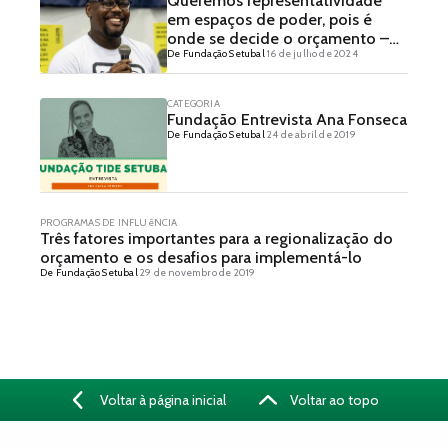
Queremos representatividade
em espaços de poder, pois é
onde se decide o orçamento –
De Fundação Setubal
16 de julho de 2024
Entrevista com Delton Aparecido
Felipe
CATEGORIA
Fundação Entrevista Ana Fonseca
De Fundação Setubal
24 de abril de 2019
PROGRAMAS DE INFLUêNCIA
Três fatores importantes para a regionalização do
orçamento e os desafios para implementá-lo
De Fundação Setubal
29 de novembro de 2019
Voltar à página inicial
Voltar ao topo