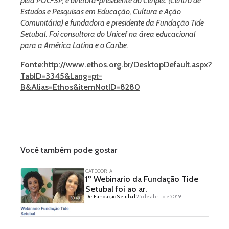
pela PUC-SP, é diretora-presidente do Cenpec (Centro de
Estudos e Pesquisas em Educação, Cultura e Ação
Comunitária) e fundadora e presidente da Fundação Tide
Setubal. Foi consultora do Unicef na área educacional
para a América Latina e o Caribe.
Fonte:
http://www.ethos.org.br/DesktopDefault.aspx?
TabID=3345&Lang=pt-
B&Alias=Ethos&itemNotID=8280
Você também pode gostar
CATEGORIA
1º Webinario da Fundação Tide
Setubal foi ao ar.
De Fundação Setubal
25 de abril de 2019