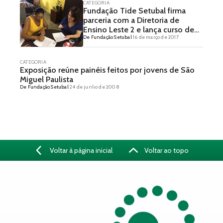
CATEGORIA
Fundação Tide Setubal firma
parceria com a Diretoria de
Ensino Leste 2 e lança curso de
De Fundação Setubal
16 de março de 2017
formação
CATEGORIA
Exposição reúne painéis feitos por jovens de São
Miguel Paulista
De Fundação Setubal
24 de junho de 2008
Voltar à página inicial
Voltar ao topo