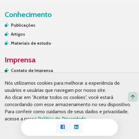
Conhecimento
Publicações
Artigos
Materiais de estudo
Imprensa
Contato de Imprensa
Releases
Nós utilizamos cookies para melhorar a experiência de
Na mídia
usuários e usuárias que navegam por nosso site.
Ao clicar em "Aceitar todos os cookies", você estará
Contato
concordando com esse armazenamento no seu dispositivo.
Para conferir como cuidamos de seus dados e privacidade,
acesse a nossa
Política de Privacidade
.
Facebook
LinkedIn
Aceito o uso de cookies
© Copyright 2026. Fundação Tide Setubal.
Política de privacidade.
Desenvolvido por Espiral Interativa