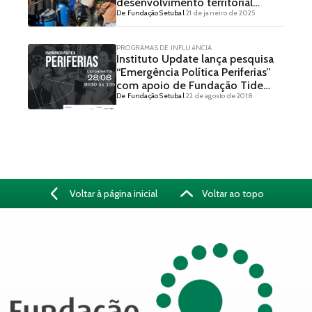
desenvolvimento territorial
De Fundação Setubal
21 de janeiro de 2025
solidário
PROGRAMAS DE INFLUêNCIA
Instituto Update lança pesquisa
“Emergência Política Periferias”
com apoio de Fundação Tide
De Fundação Setubal
22 de agosto de 2018
Setubal e Ford Foundation
Voltar à página inicial
Voltar ao topo